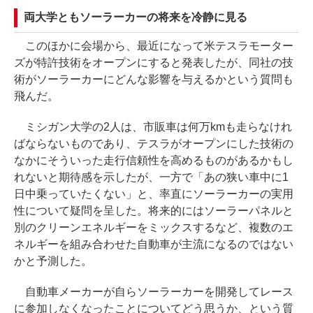
両大学ともソーラーカーの将来を冷静に見る
このほかに会場から、最近になって米テスラモーター
ズが特許技術をオープンにすると発表したが、同社の技
術がソーラーカーにどんな影響を与えるかという質問も
飛んだ。
ミシガン大学の2人は、市販車は何万kmも走らなけれ
ばならないものであり、テスラがオープンにした技術の
なかにそういった走行信頼性を高めるものがあるかもし
れないと期待感を示したが、一方で「あの狭い車中に1
日中乗っていたくない」と、率直にソーラーカーの実用
性について疑問を呈した。将来的にはソーラーパネルと
別のクリーンエネルギーをミックスするなど、複数のエ
ネルギーを組み合わせた自動車が主流になるのではない
かと予測した。
自動車メーカーが自らソーラーカーを開発してレース
に参加しなくなったことについてどう思うか、という質