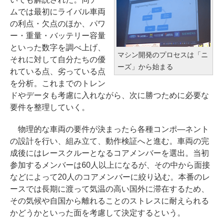
ムでは最初にライバル車両
の利点・欠点のほか、パワ
ー・重量・バッテリー容量
といった数字を調べ上げ、
マシン開発のプロセスは「ニ
それに対して自分たちの優
ーズ」から始まる
れている点、劣っている点
を分析。これまでのトレン
ドやデータも考慮に入れながら、次に勝つために必要な
要件を整理していく。
物理的な車両の要件が決まったら各種コンポ―ネント
の設計を行い、組み立て、動作検証へと進む。車両の完
成後にはレースクルーとなるコアメンバーを選出。当初
参加するメンバーは60人以上になるが、その中から面接
などによって20人のコアメンバーに絞り込む。本番のレ
ースでは長期に渡って気温の高い国外に滞在するため、
その気候や自国から離れることのストレスに耐えられる
かどうかといった面を考慮して決定するという。