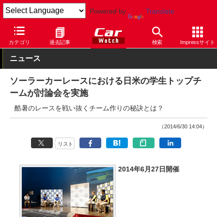
Powered by
Translate
Car Watch
モータースポーツ
その他
カテゴリ
過去記事
検索
Impressサイト
ニュース
ソーラーカーレースにおける日米の学生トップチ
ームが討論会を実施
酷暑のレースを戦い抜くチーム作りの秘訣とは？
（2014/6/30 14:04）
リスト
2014年6月27日開催