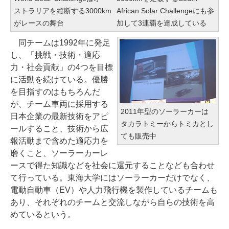
ストラリアを縦断する3000km
African Solar Challengeにも参
がレースの舞台
加して3連覇を達成している
同チームは1992年に発足
し、「挑戦・技術・適応
力・社会貢献」の4つを目標
に活動を続けている。優勝
を目指すのはもちろんだ
が、チーム車両に採用する
2011年型のソーラーカーは
日本企業の最新技術をアピ
タカラトミーからトミカとし
ールすること、技術から広
ても販売中
報活動まで含めた適応力を
磨くこと、ソーラーカーレ
ースで得た知識などを社会に還元することなども合わせ
て行っている。東海大学にはソーラーカーだけでなく、
電動自動車（EV）や人力飛行機を製作しているチームも
あり、それぞれのチームと交流しながら自らの技術を高
めているという。