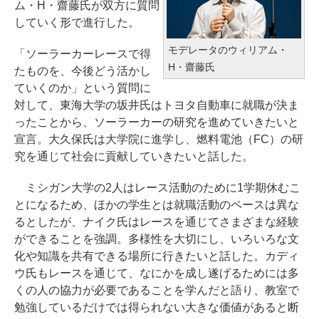
ム・H・齋藤氏が双方に質問
していく形で進行した。
モデレータのウィリアム・
「ソーラーカーレースで得
H・齋藤氏
たものを、今後どう活かし
ていくのか」という質問に
対して、東海大学の坂井氏はトヨタ自動車に就職が決ま
ったことから、ソーラーカーの研究を進めていきたいと
宣言。大久保氏は大学院に進学し、燃料電池（FC）の研
究を通じて社会に貢献していきたいと話した。
ミシガン大学の2人はレース活動のために1学期休むこ
とになるため、ほかの学生とは就職活動のペースは異な
るとしたが、ナイク氏はレースを通じてさまざまな経験
ができることを強調。多様性を大切にし、いろいろな文
化や知識を共有できる場所に行きたいと話した。カディ
ウ氏もレースを通じて、なにかを成し遂げるためには多
くの人の協力が必要であることを学んだと語り、教室で
勉強しているだけでは得られない大きな価値があると断