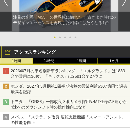
注目の光岡「M55」の世界観に触れた！ 古きよき時代の
デザインエッセンスを再現した相棒にしたくなる1台
●
●
●
●
●
アクセスランキング
1時間
24時間
1週間
1カ月
2026年7月の車名別新車ランキング、「エルグランド」は1883
台で乗用車36位、「キックス」は2591台で27位に
ホンダ、2027年3月期第1四半期決算の営業利益5307億円で過去
最高を記録
トヨタ、「GR86」一部改良 3眼カメラ採用やMT仕様の5速から
4速へのダウンシフト時の操作性向上など
スバル、「ステラ」を改良 運転支援機能「スマートアシスト」
の性能を向上