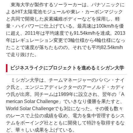
東海大学が製作するソーラーカーは、パナソニックに
よるHIT太陽電池モジュールや東レ・カーボンマジック
と共同で開発した炭素繊維ボディーなどを採用し、軽
量・ハイパワーに仕上げている。最高速は100km/hを優
に超え、2011年は平均速度でも91.54km/hを達成。2013
年はレギュレーション変更で3輪仕様から4輪仕様になっ
たことで速度が落ちたものの、それでも平均82.54km/h
で走り抜けた。
ビジネスライクにプロジェクトを進めるミシガン大学
ミシガン大学は、チームマネージャーのパバン・ナイ
ク氏と、エンジニアディレクターのアーノルド・カディ
ウ氏が出席。同チームは1989年に設立され、翌年の「A
merican Solar Challenge」でいきなり優勝を果たすと、
World Solar Challengeでも3位になった。その後も数々
のレースで上位の成績を収め、電力を集中管理するシス
テムをボーイング社とともに開発して特許を取得するな
ど、華々しい成果を上げている。