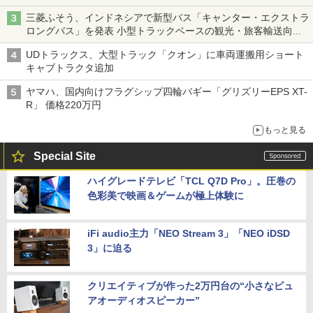
三菱ふそう、インドネシアで新型バス「キャンター・エクストラ
ロングバス」を発表 小型トラックベースの観光・旅客輸送向け
バス
UDトラックス、大型トラック「クオン」に車両運搬用ショート
キャブトラクタ追加
ヤマハ、国内向けフラグシップ四輪バギー「グリズリーEPS XT-
R」 価格220万円
もっと見る
Special Site
ハイグレードテレビ「TCL Q7D Pro」。圧巻の
色彩美で映画＆ゲームが極上体験に
iFi audio主力「NEO Stream 3」「NEO iDSD
3」に迫る
クリエイティブが作った2万円台の“小さなピュ
アオーディオスピーカー”