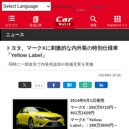
Powered by
Translate
Car Watch
自動車
トヨタ
マークX
カテゴリ
過去記事
検索
Impressサイト
ニュース
トヨタ、マークXに刺激的な内外装の特別仕様車
「Yellow Label」
同時に一部改良で内装色追加や装備充実を実施
（2014/9/1 15:18）
リスト
2014年9月1日発売
マークX：250万9715円～
401万1429円
マークX「Yellow
Label」：288万3600円～