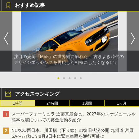
おすすめ記事
注目の光岡「M55」の世界観に触れた！ 古きよき時代の
デザインエッセンスを再現した相棒にしたくなる1台
●
●
●
●
●
アクセスランキング
1時間
24時間
1週間
1カ月
スーパーフォーミュラ 近藤真彦会長、2027年のスケジュールや
熊本地震についての募金活動を紹介
NEXCO西日本、川田橋（下り線）の復旧状況公開 九州道 宮原
SA〜八代ICで8月9日中に緊急車両を通行可能に