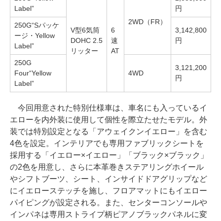
Label”
円
2WD（FR）
250G“Sパッケ
V型6気筒
6
3,142,800
ージ・Yellow
DOHC 2.5
速
円
Label”
リッター
AT
250G
3,121,200
Four“Yellow
4WD
円
Label”
今回用意された特別仕様車は、車名にも入っているイ
エローを内外装に使用して個性を際立たせたモデル。外
装では特別設定となる「アウェイクンイエロー」を含む
4色を設定。インテリアでも専用ファブリックシートを
採用する「イエロー×イエロー」「ブラック×ブラック」
の2色を用意し、さらに本革巻きステアリングホイール
やシフトブーツ、シート、インサイドドアグリップなど
にイエローステッチを施し、フロアマットにもイエロー
パイピングが設定される。また、センターコンソールや
インパネは専用ストライプ柄ピアノブラックパネルに変