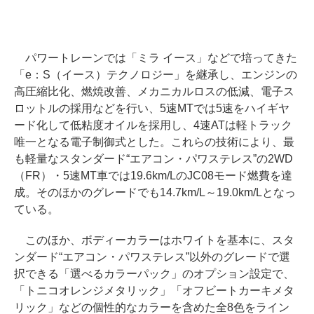
パワートレーンでは「ミラ イース」などで培ってきた
「e：S（イース）テクノロジー」を継承し、エンジンの
高圧縮比化、燃焼改善、メカニカルロスの低減、電子ス
ロットルの採用などを行い、5速MTでは5速をハイギヤ
ード化して低粘度オイルを採用し、4速ATは軽トラック
唯一となる電子制御式とした。これらの技術により、最
も軽量なスタンダード“エアコン・パワステレス”の2WD
（FR）・5速MT車では19.6km/LのJC08モード燃費を達
成。そのほかのグレードでも14.7km/L～19.0km/Lとなっ
ている。
このほか、ボディーカラーはホワイトを基本に、スタ
ンダード“エアコン・パワステレス”以外のグレードで選
択できる「選べるカラーパック」のオプション設定で、
「トニコオレンジメタリック」「オフビートカーキメタ
リック」などの個性的なカラーを含めた全8色をライン