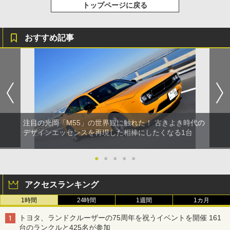
トップページに戻る
おすすめ記事
注目の光岡「M55」の世界観に触れた！ 古きよき時代の
デザインエッセンスを再現した相棒にしたくなる1台
●
●
●
●
●
アクセスランキング
1時間
24時間
1週間
1カ月
トヨタ、ランドクルーザーの75周年を祝うイベントを開催 161
台のランクルと425名が参加