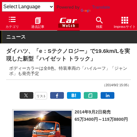
Powered by
Translate
Car Watch
自動車
ダイハツ
ハイゼット
カテゴリ
過去記事
検索
Impressサイト
ニュース
ダイハツ、「e：Sテクノロジー」で19.6km/Lを実
現した新型「ハイゼット トラック」
ボディーカラーは全8色。特装車両の「ハイルーフ」「ジャン
ボ」も発売予定
（2014/9/2 15:05）
リスト
2014年9月2日発売
65万3400円～119万8800円