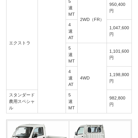
5
950,400
速
円
MT
2WD（FR）
4
1,047,600
速
円
AT
エクストラ
5
1,101,600
速
円
MT
4
1,198,800
速
4WD
円
AT
スタンダード
5
982,800
農用スペシャ
速
円
ル
MT