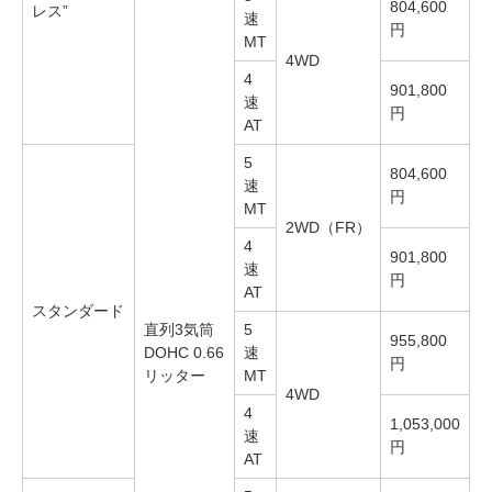
804,600
レス”
速
円
MT
4WD
4
901,800
速
円
AT
5
804,600
速
円
MT
2WD（FR）
4
901,800
速
円
AT
スタンダード
直列3気筒
5
955,800
DOHC 0.66
速
円
リッター
MT
4WD
4
1,053,000
速
円
AT