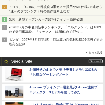
トヨタ、「GR86」一部改良 3眼カメラ採用やMT仕様の5速から
4速へのダウンシフト時の操作性向上など
光岡、新型オープンカーの第3弾ティザー画像公開
2026年7月の車名別新車ランキング、「エルグランド」は1883
台で乗用車36位、「キックス」は2591台で27位に
ホンダ、2027年3月期第1四半期決算の営業利益5307億円で過去
最高を記録
もっと見る
Special Site
お値段そのままでメモリ倍増！メモリ32GBの
「お得なゲーミングノート」
Amazon プライムデー過去最安! Anker注目プ
ロジェクター3モデルを使ってみた
エントリーなのに脅威の実力!「Osprey」Nobl