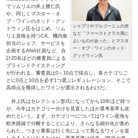
でソムリエの井上勝仁氏
や、同じくマスター・オ
ブ・ワインのネッド・グッ
シャブリやブルゴーニュの赤
ドウィン氏をはじめ、ソム
など「ファーストクラス用に
リエ資格を持つCA、機内食
よいものがあった」とマスタ
担当のシェフ、サービスを
ー・オブ・ワインのネッド･
企画するANA社員など、合
グッドウィン氏
計20名ほどの審査員による
ブラインドテイスティング
が行われる。審査員は0～10点で採点し、各カテゴリご
とに0点と10点を必ず1つ選ぶレギュレーション。そこで
高得点を獲得したワインが選出されるわけだ。
井上氏はセレクション形式になってから10年ほど経つ
が、今年はカテゴリー分けを見直したほか選考基準も改
めたという。まず、カテゴリーについてはワイン産地を
欧米路線で分離することにより、さらなる細分化が進め
られた。つまり乗客は行く先によって異なるワインを楽