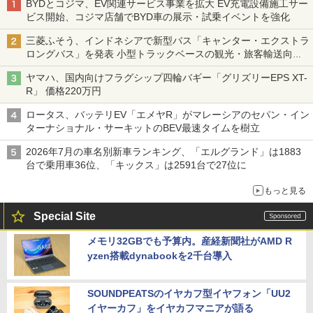
BYDとコジマ、EV関連サービス事業を拡大 EV充電設備施工サー
ビス開始、コジマ店舗でBYD車の展示・試乗イベントを強化
三菱ふそう、インドネシアで新型バス「キャンター・エクストラ
ロングバス」を発表 小型トラックベースの観光・旅客輸送向け
バス
ヤマハ、国内向けフラグシップ四輪バギー「グリズリーEPS XT-
R」 価格220万円
ロータス、バッテリEV「エメヤR」がマレーシアのセパン・イン
ターナショナル・サーキットのBEV最速タイムを樹立
2026年7月の車名別新車ランキング、「エルグランド」は1883
台で乗用車36位、「キックス」は2591台で27位に
もっと見る
Special Site
メモリ32GBでも予算内。産経新聞社がAMD R
yzen搭載dynabookを2千台導入
SOUNDPEATSのイヤカフ型イヤフォン「UU2
イヤーカフ」をイヤカフマニアが語る