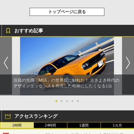
トップページに戻る
おすすめ記事
注目の光岡「M55」の世界観に触れた！ 古きよき時代の
デザインエッセンスを再現した相棒にしたくなる1台
●
●
●
●
●
アクセスランキング
1時間
24時間
1週間
1カ月