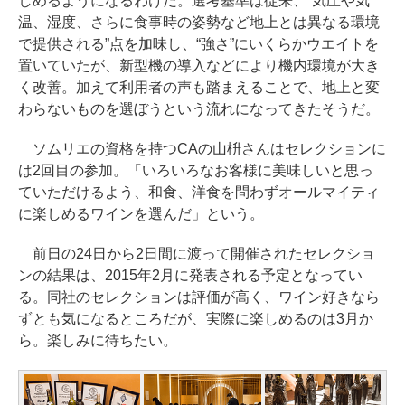
しめるようになるわけだ。選考基準は従来、“気圧や気
温、湿度、さらに食事時の姿勢など地上とは異なる環境
で提供される”点を加味し、“強さ”にいくらかウエイトを
置いていたが、新型機の導入などにより機内環境が大き
く改善。加えて利用者の声も踏まえることで、地上と変
わらないものを選ぼうという流れになってきたそうだ。
ソムリエの資格を持つCAの山枡さんはセレクションに
は2回目の参加。「いろいろなお客様に美味しいと思っ
ていただけるよう、和食、洋食を問わずオールマイティ
に楽しめるワインを選んだ」という。
前日の24日から2日間に渡って開催されたセレクショ
ンの結果は、2015年2月に発表される予定となってい
る。同社のセレクションは評価が高く、ワイン好きなら
ずとも気になるところだが、実際に楽しめるのは3月か
ら。楽しみに待ちたい。