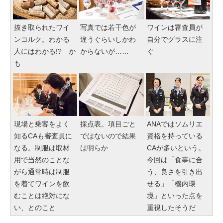
抜き取られたワイ
写真では若干色が
ワインは審査員が
ンコルク。わかる
違うぐらいしかわ
自分でグラスに注
人にはわかる!? か
からないが……
ぐ
も
現場と乗客をよく
採点表。項目ごと
ANAではソムリエ
知るCAも審査員に
ではないので結果
資格を持っている
なる。制服は取材
は明らか
CAが多いという。
用で当然のことな
今回は「食事に合
がら通常時は制服
う、良さを引き出
を着てワインを飲
せる」「機内環
むことは絶対にな
境」といった点を
い、とのこと
重視したそうだ