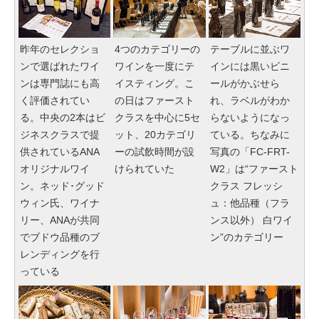
昨年のセレクショ
4つのカテゴリーの
テーブルに並ぶワ
ンで選ばれたワイ
ワインを一度にテ
インには黒いビニ
ンは専門誌にも高
イスティング。こ
ールがかぶせら
く評価されてい
の日はファースト
れ、ラベルがわか
る。中央の2本はビ
クラスを中心に5セ
らないようになっ
ジネスクラスで提
ット、20カテゴリ
ている。ちなみに
供されているANA
ーの試飲時間が設
写真の「FC-FRT-
オリジナルワイ
けられていた
W2」は“ファースト
ン。ネッド･グッド
クラス フレッシ
ウィン氏、ワイナ
ュ：他品種（フラ
リー、ANAが共同
ンス以外） 白ワイ
でブドウ品種のブ
ン”のカテゴリー
レンディングを行
っている