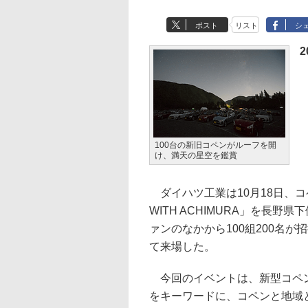
ポスト
リスト
シ
2
100台の新旧コペンがルーフを開
け、満天の星空を鑑賞
ダイハツ工業は10月18日、コペ
WITH ACHIMURA」を長
ァンのなかから100組200名
て来場した。
今回のイベントは、新型コペンのコ
をキーワードに、コペンと地域