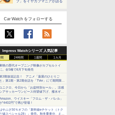
フ」をイヤカフマニアが語る
Car Watch をフォローする
Impress Watchシリーズ 人気記事
時間
24時間
1週間
1カ月
東映の歴代オープニング映像がカプセルトイ
に。全5種で8月下旬発売
第3期放送記念！ アニメ「薬屋のひとりご
と」第1期・第2期全話を「TVer」にて期間限定
で順次無料配信開始
ユニクロ、今日から「お盆特別セール」。涼感
シアサッカーワンピース待望値下げ、撥水ギア
ショーツは1990円に
Amazon、ウイスキー「フロム・ザ・バレル」
が“4402円”で再び登場！
はやぶさ50％オフの「新幹線eチケット（トク
だ値スペシャル28）」発売。秋冬乗車分、えき