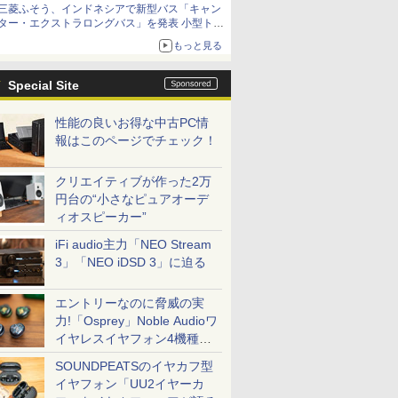
三菱ふそう、インドネシアで新型バス「キャン
ター・エクストラロングバス」を発表 小型トラ
ックベースの観光・旅客輸送向けバス
もっと見る
Special Site
性能の良いお得な中古PC情
報はこのページでチェック！
クリエイティブが作った2万
円台の“小さなピュアオーデ
ィオスピーカー”
iFi audio主力「NEO Stream
3」「NEO iDSD 3」に迫る
エントリーなのに脅威の実
力!「Osprey」Noble Audioワ
イヤレスイヤフォン4機種を
一気に聴く
SOUNDPEATSのイヤカフ型
イヤフォン「UU2イヤーカ