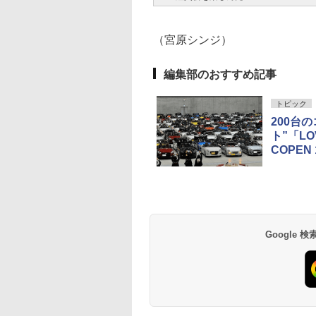
（宮原シンジ）
編集部のおすすめ記事
トピック
200台
ト”「LOV
COPEN
Google