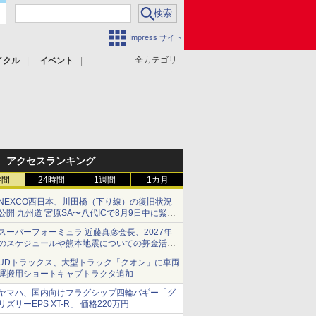
Impress サイト
全カテゴリ
イクル
イベント
アクセスランキング
時間
24時間
1週間
1カ月
NEXCO西日本、川田橋（下り線）の復旧状況
公開 九州道 宮原SA〜八代ICで8月9日中に緊急
車両を通行可能に
スーパーフォーミュラ 近藤真彦会長、2027年
のスケジュールや熊本地震についての募金活動
を紹介
UDトラックス、大型トラック「クオン」に車両
運搬用ショートキャブトラクタ追加
ヤマハ、国内向けフラグシップ四輪バギー「グ
リズリーEPS XT-R」 価格220万円