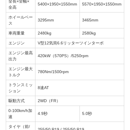
全長×全幅×
5400×1950×1550mm
5570×1950×1550mm
全高
ホイールベー
3295mm
3465mm
ス
車両重量
2480kg
2580kg
エンジン
V型12気筒6.6リッターツインターボ
エンジン最高
420kW（570PS）/5250rpm
出力
エンジン最大
780Nm/1500rpm
トルク
トランスミッ
8速AT
ション
駆動方式
2WD（FR）
0-100km/h加
4.9秒
5.0秒
速
タイヤ（前/
255/50 R19 / 255/50 R19