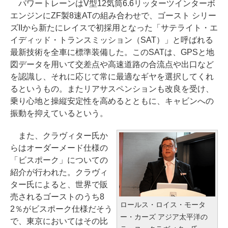
パワートレーンはV型12気筒6.6リッターツインターボ
エンジンにZF製8速ATの組み合わせで、ゴースト シリー
ズIIから新たにレイスで初採用となった「サテライト・エ
イディッド・トランスミッション（SAT）」と呼ばれる
最新技術を全車に標準装備した。このSATは、GPSと地
図データを用いて交差点や高速道路の合流点や出口など
を認識し、それに応じて常に最適なギヤを選択してくれ
るというもの。またリアサスペンションも改良を受け、
乗り心地と操縦安定性を高めるとともに、キャビンへの
振動を抑えているという。
また、クラヴィター氏か
らはオーダーメード仕様の
「ビスポーク」についての
紹介が行われた。クラヴィ
ター氏によると、世界で販
売されるゴーストのうち8
ロールス・ロイス・モータ
2％がビスポーク仕様だそう
ー・カーズ アジア太平洋の
で、東京においてはその比