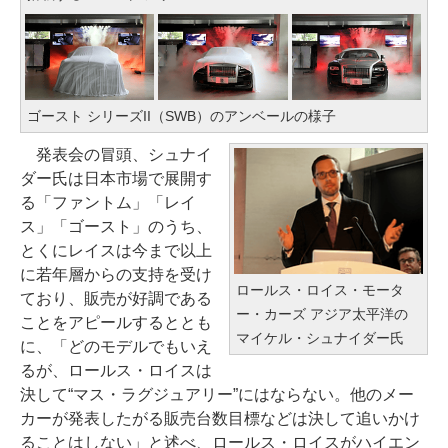
ゴースト シリーズII（SWB）のアンベールの様子
発表会の冒頭、シュナイ
ダー氏は日本市場で展開す
る「ファントム」「レイ
ス」「ゴースト」のうち、
とくにレイスは今まで以上
に若年層からの支持を受け
ロールス・ロイス・モータ
ており、販売が好調である
ー・カーズ アジア太平洋の
ことをアピールするととも
マイケル・シュナイダー氏
に、「どのモデルでもいえ
るが、ロールス・ロイスは
決して“マス・ラグジュアリー”にはならない。他のメー
カーが発表したがる販売台数目標などは決して追いかけ
ることはしない」と述べ、ロールス・ロイスがハイエン