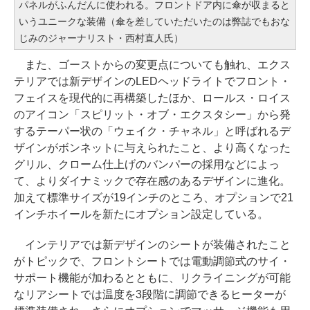
パネルがふんだんに使われる。フロントドア内に傘が収まると
いうユニークな装備（傘を差していただいたのは弊誌でもおな
じみのジャーナリスト・西村直人氏）
また、ゴーストからの変更点についても触れ、エクス
テリアでは新デザインのLEDヘッドライトでフロント・
フェイスを現代的に再構築したほか、ロールス・ロイス
のアイコン「スピリット・オブ・エクスタシー」から発
するテーパー状の「ウェイク・チャネル」と呼ばれるデ
ザインがボンネットに与えられたこと、より高くなった
グリル、クローム仕上げのバンパーの採用などによっ
て、よりダイナミックで存在感のあるデザインに進化。
加えて標準サイズが19インチのところ、オプションで21
インチホイールを新たにオプション設定している。
インテリアでは新デザインのシートが装備されたこと
がトピックで、フロントシートでは電動調節式のサイ・
サポート機能が加わるとともに、リクライニングが可能
なリアシートでは温度を3段階に調節できるヒーターが