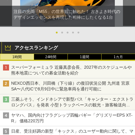
注目の光岡「M55」の世界観に触れた！ 古きよき時代の
デザインエッセンスを再現した相棒にしたくなる1台
●
●
●
●
●
アクセスランキング
1時間
24時間
1週間
1カ月
スーパーフォーミュラ 近藤真彦会長、2027年のスケジュールや
熊本地震についての募金活動を紹介
NEXCO西日本、川田橋（下り線）の復旧状況公開 九州道 宮原
SA〜八代ICで8月9日中に緊急車両を通行可能に
三菱ふそう、インドネシアで新型バス「キャンター・エクストラ
ロングバス」を発表 小型トラックベースの観光・旅客輸送向け
バス
ヤマハ、国内向けフラグシップ四輪バギー「グリズリーEPS XT-
R」 価格220万円
日産、受注好調の新型「キックス」のユーザー動向に関して、マ