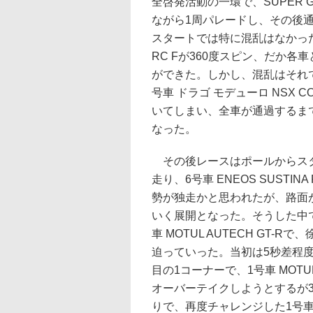
全啓発活動の一環で、SUPER
ながら1周パレードし、その後
スタートでは特に混乱はなかったが、
RC Fが360度スピン、だか
ができた。しかし、混乱はそれ
号車 ドラゴ モデューロ NSX 
いてしまい、全車が通過するま
なった。
その後レースはポールからスタートし
走り、6号車 ENEOS SUST
勢が独走かと思われたが、路面
いく展開となった。そうした中
車 MOTUL AUTECH GT-Rで
迫っていった。当初は5秒差程
目の1コーナーで、1号車 MOTUL AU
オーバーテイクしようとするが
りで、再度チャレンジした1号車