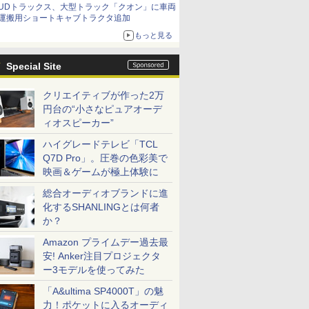
UDトラックス、大型トラック「クオン」に車両
運搬用ショートキャブトラクタ追加
もっと見る
Special Site
クリエイティブが作った2万
円台の“小さなピュアオーデ
ィオスピーカー”
ハイグレードテレビ「TCL
Q7D Pro」。圧巻の色彩美で
映画＆ゲームが極上体験に
総合オーディオブランドに進
化するSHANLINGとは何者
か？
Amazon プライムデー過去最
安! Anker注目プロジェクタ
ー3モデルを使ってみた
「A&ultima SP4000T」の魅
力！ポケットに入るオーディ