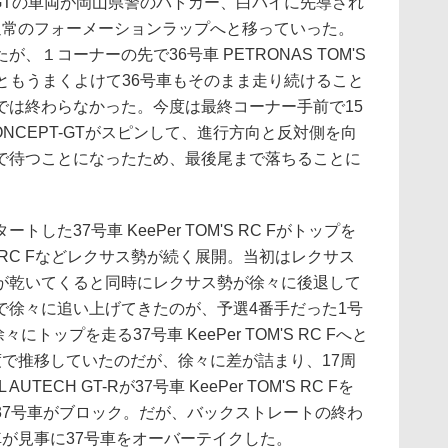
 GTの車両が岡山県警のパトカー、白バイに先導され
通常のフォーメーションラップへと移っていった。
１コーナーの先で36号車 PETRONAS TOM'S
各車ともうまくよけて36号車もそのまま走り続けること
では終わらなかった。今度は最終コーナー手前で15
CONCEPT-GTがスピンして、進行方向と反対側を向
で待つことになったため、最後尾まで落ちることに
た37号車 KeePer TOM'S RC Fがトップを
INA RC Fなどレクサス勢が続く展開。当初はレクサス
が乾いてくると同時にレクサス勢が徐々に後退して
で徐々に追い上げてきたのが、予選4番手だった1号
、徐々にトップを走る37号車 KeePer TOM'S RC Fへと
度で推移していたのだが、徐々に差が詰まり、17周
TECH GT-Rが37号車 KeePer TOM'S RC Fを
37号車がブロック。だが、バックストレートの終わ
が見事に37号車をオーバーテイクした。