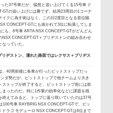
た37号車だが、猛然と追い上げてくる15号車 ド
EPT-GTの追い上げには勝てず、結局23周目の1コーナ
テイクに為す術はなく、この日2度目となる首位陥
 NSX CONCEPT-GTにも抜かれて3位に転落してしま
、8号車 ARTA NSX CONCEPT-GTがどんどん
SX CONCEPT-GT＋ブリヂストンの組み合わせ
となっていた。
ブリヂストン、濡れた路面ではレクサス＋ブリヂス
、40周前後に各車が行ったピットストップだっ
ホンダ勢だが、ピットストップで他チームより大き
トストップが終了すると、ピットストップ前には前
しまったのだ。特に1作業の効率化などに課題を残
を終えてみると、トップに返り咲いていたのは37号
位には100号車 RAYBRIG NSX CONCEPT-GTで、ピッ
ドラゴ モデューロ NSX CONCEPT-GTは6位まで