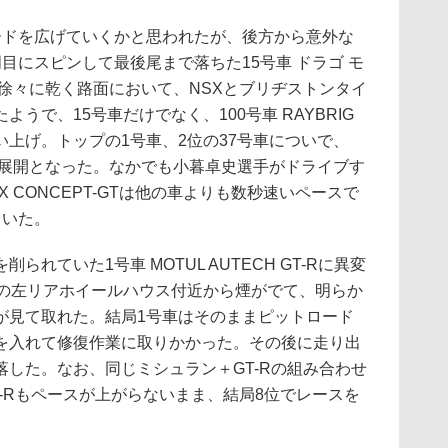
ドを広げていくかと思われたが、後方から意外な
目にスピンして最後尾まで落ちた15号車 ドラゴ モ
-GT。徐々に乾く路面において、NSXとブリヂストンタイ
うで、15号車だけでなく、100号車 RAYBRIG
い追い上げ。トップの1号車、2位の37号車についで、
う展開となった。なかでも小暮卓史選手がドライブす
SX CONCEPT-GTは他の車よりも数秒速いペースで
ていた。
ていた1号車 MOTUL AUTECH GT-Rに異変
中の左リアホイールハウス付近から煙がでて、明らか
が見て取れた。結局1号車はそのままピットロード
を入れて修復作業に取りかかった。その後に走り出
した。なお、同じミシュラン＋GT-Rの組み合わせ
LA GT-Rもペースが上がらないまま、結局8位でレースを