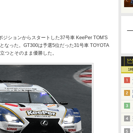
ションからスタートした37号車 KeePer TOM'S
なった。GT300は予選5位だった31号車 TOYOTA
ップに立つとそのまま優勝した。
1