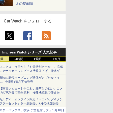
オの醍醐味
Car Watch をフォローする
Impress Watchシリーズ 人気記事
時間
24時間
1週間
1カ月
ユニクロ、今日から「お盆特別セール」。涼感
シアサッカーワンピース待望値下げ、撥水ギア
ショーツは1990円に
東映の歴代オープニング映像がカプセルトイ
に。全5種で8月下旬発売
【家電レビュー】手ごわい雑草との戦い、コメ
リの草刈機で完全勝利 掃除機感覚で使えた
カルディ、オンライン限定「ネコバッグ＆タン
ブラーセット」を一般販売。7月の抽選販売の
当選無効分
スターバックス、横浜に“文化財カフェ”8月10日