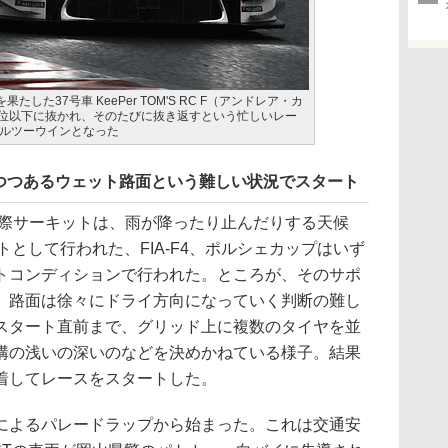
たした37号車 KeePer TOM'S RC F（アンドレア・カ
2位以下に抜かれ、そのたびに抜き返すという忙しいレー
ルツーウインとなった
つつあるウェット路面という難しい状況でスタート
国際サーキットは、雨が降ったり止んだりする天候
ートとして行われた、FIA-F4、ポルシェカップはいず
トコンディションで行われた。ところが、そのサポ
、路面は徐々にドライ方向になっていく判断の難し
スタート直前まで、グリッド上に複数のタイヤを並
溝の浅いの深いのなどを決めかねている様子。結果
着してレースをスタートした。
よるパレードラップから始まった。これは交通安