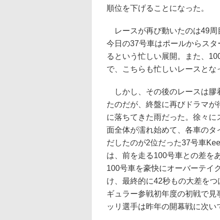
順位を下げることになった。
レースが再び動いたのは49周目
今日の37号車はポールからスタ
るという忙しい展開。また、10
で、こちらも忙しいレースとな
しかし、その後のレースは膠着
たのだが、終盤に再びドラマが
に落ちてきた雨だった。徐々に
面全体が濡れ始めて、各車のタ
だしたのが2位だった37号車Kee
は、前を走る100号車との差を
100号車を豪快にオーバーテイ
け、最終的に42秒もの大差をつ
ギュラー参戦初年度の初戦で見
ッリ選手は昨年の開幕戦に次い