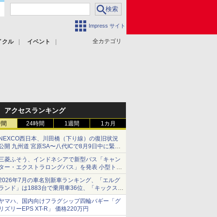
Impress サイト
全カテゴリ
イクル
イベント
アクセスランキング
時間
24時間
1週間
1カ月
NEXCO西日本、川田橋（下り線）の復旧状況
公開 九州道 宮原SA〜八代ICで8月9日中に緊急
車両を通行可能に
三菱ふそう、インドネシアで新型バス「キャン
ター・エクストラロングバス」を発表 小型トラ
ックベースの観光・旅客輸送向けバス
2026年7月の車名別新車ランキング、「エルグ
ランド」は1883台で乗用車36位、「キックス」
は2591台で27位に
ヤマハ、国内向けフラグシップ四輪バギー「グ
リズリーEPS XT-R」 価格220万円