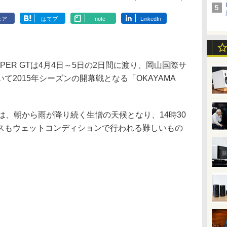
ェア
はてブ
note
LinkedIn
ER GTは4月4日～5日の2日間に渡り、岡山国際サ
2015年シーズンの開幕戦となる「OKAYAMA
。
、朝から雨が降り続く生憎の天候となり、14時30
スもウェットコンディションで行われる難しいもの