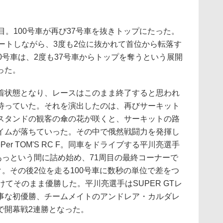
。100号車が再び37号車を抜きトップにたった。
ートしながら、3度も2位に抜かれて首位から転落す
0号車は、2度も37号車からトップを奪うという展開
った。
状態となり、レースはこのまま終了すると思われ
待っていた。それを演出したのは、再びサーキット
スタンドの観客の傘の花が咲くと、サーキットの路
イムが落ちていった。その中で俄然戦闘力を発揮し
Per TOM'S RC F。同車をドライブする平川亮選手
あっという間に詰め始め、71周目の最終コーナーで
ク。その後2位を走る100号車に数秒の単位で差をつ
けてそのまま優勝した。平川亮選手はSUPER GTレ
事な初優勝、チームメイトのアンドレア・カルダレ
で開幕戦2連勝となった。