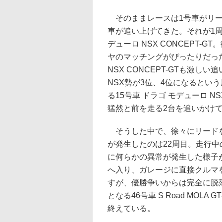
そのままレースは1号車がリー
車が追い上げてきた。それが1周
デューロ NSX CONCEPT
ヤのマッチングがぴったりだったよ
NSX CONCEPT-GTも激し
NSX勢が3位、4位になるとい
る15号車 ドラゴ モデューロ N
猛然と前を走る2台を追いかけ
そうした中で、徐々にリードを削られ
が発生したのは22周目。走行
に何らかの異常が発生した様子
へ入り、ガレージに直接クルマ
すが、優勝争いからは完全に脱落
となる46号車 S Road MO
終えている。