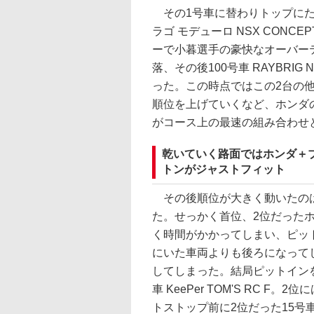
その1号車に替わりトップにたっ
ラゴ モデューロ NSX CONC
ーで小暮選手の豪快なオーバー
落、その後100号車 RAYBRIG
った。この時点ではこの2台の他にも
順位を上げていくなど、ホンダのN
がコース上の最速の組み合わせ
乾いていく路面ではホンダ＋
トンがジャストフィット
その後順位が大きく動いたのは
た。せっかく首位、2位だった
く時間がかかってしまい、ピッ
にいた車両よりも後ろになって
してしまった。結局ピットイン
車 KeePer TOM'S RC F。2
トストップ前に2位だった15号車 