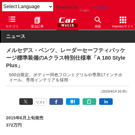
Powered by
Translate
Car Watch
自動車
メルセデス・ベンツ
A
カテゴリ
過去記事
検索
Impressサイト
ニュース
メルセデス・ベンツ、レーダーセーフティパッケ
ージ標準装備のAクラス特別仕様車「A 180 Style
Plus」
500台限定。ボディー同色フロントグリルや専用17インチホ
イール、専用インテリアを採用
（2015/4/14 16:30）
リスト
2015年6月上旬発売
372万円