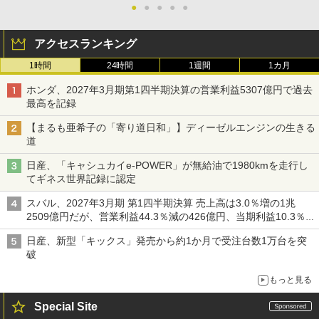
●
●
●
●
●
アクセスランキング
1時間
24時間
1週間
1カ月
ホンダ、2027年3月期第1四半期決算の営業利益5307億円で過去
最高を記録
【まるも亜希子の「寄り道日和」】ディーゼルエンジンの生きる
道
日産、「キャシュカイe-POWER」が無給油で1980kmを走行し
てギネス世界記録に認定
スバル、2027年3月期 第1四半期決算 売上高は3.0％増の1兆
2509億円だが、営業利益44.3％減の426億円、当期利益10.3％減
の492億円で増収減益
日産、新型「キックス」発売から約1か月で受注台数1万台を突
破
もっと見る
Special Site