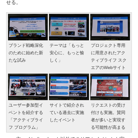
せる。
ブランド戦略深化
テーマは「もっと
プロジェクト専用
のために始めた新
安心に、もっと愉
に用意されたアク
たな試み
しく」
ティブライフ スク
エアのWebサイト
ユーザー参加型イ
サイトで紹介され
リクエストの受け
ベントを紹介する
ている過去に実施
付けも実施。賛同
「アクティブライ
したイベント
者が多いと実現す
フ プログラム」
る可能性が高まる