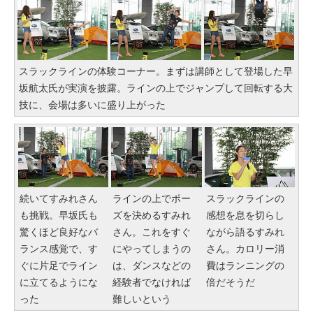
スラックラインの体験コーナー。まずは講師として登場した早
坂航太氏が実演を披露。ラインの上でジャンプして回転する大
技に、会場は多いに盛り上がった
続いてすみれさん
ラインの上でポー
スラックラインの
も挑戦。早坂氏も
ズを決めるすみれ
感想を息を切らし
驚くほど良好なバ
さん。これをすぐ
ながら語るすみれ
ランス感覚で、す
にやってしまうの
さん。カロリー消
ぐに片足でライン
は、ダンスなどの
費はランニングの
に立てるようにな
経験者でなければ
倍だそうだ
った
難しいという