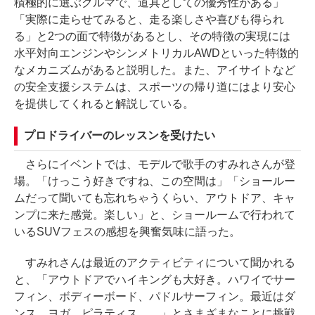
積極的に選ぶクルマで、道具としての優秀性がある」
「実際に走らせてみると、走る楽しさや喜びも得られ
る」と2つの面で特徴があるとし、その特徴の実現には
水平対向エンジンやシンメトリカルAWDといった特徴的
なメカニズムがあると説明した。また、アイサイトなど
の安全支援システムは、スポーツの帰り道にはより安心
を提供してくれると解説している。
プロドライバーのレッスンを受けたい
さらにイベントでは、モデルで歌手のすみれさんが登
場。「けっこう好きですね、この空間は」「ショールー
ムだって聞いても忘れちゃうくらい、アウトドア、キャ
ンプに来た感覚。楽しい」と、ショールームで行われて
いるSUVフェスの感想を興奮気味に語った。
すみれさんは最近のアクティビティについて聞かれる
と、「アウトドアでハイキングも大好き。ハワイでサー
フィン、ボディーボード、パドルサーフィン。最近はダ
ンス、ヨガ、ピラティス……」とさまざまなことに挑戦