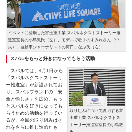
イベントに登場した富士重工業 スバルネクストストーリー推
進室室長の小島敦氏（左）、モデルで歌手のすみれさん（中
央）、自動車ジャーナリストの河口まなぶ氏（右）
スバルをもっと好きになってもらう活動
スバルでは、4月1日から
「スバルネクストストーリ
ー推進室」が新設されてお
り、スバルブランドの「安
全と愉しさ」を広め、もっ
とスバルを好きになっても
取り組みについて説明する富
らうための活動を行ってい
士重工業 スバルネクストス
るが、今回の取り組みはそ
トーリー推進室室長の小島敦
れをさらに推し進めたも
氏