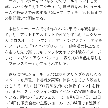
一方、インターネット以外でのリアルイベントも実
施。スバルが考えるアクティブな世界観を本社ショール
ームや販売店で表現する「SUVフェス」を、9月6日まで
の期間限定で開催する。
本社ショールームでは4台のスバル車で世界観を描い
ており、アウトドアスポットで仲間と楽しむ「エクシー
ガ クロスオーバーセブン」、アーバンアクティビティを
イメージした「XV ハイブリッド」、砂利道の林道など
を走った先で楽しむキャンプやカヤック体験をイメージ
した「レガシィ アウトバック」、森や滝の自然を楽しむ
「フォレスター」が展示されている。
さらに本社ショールームではボルダリングを楽しめる
スペースも用意。来場者が実際に体験できるよう設置し
たもので、6月にはプロ講師を招いた体験イベントを行
う。また、スラックライン体験イベントの実施も決定し
ている。同様の「SUVフェス」は、6月6日～7日、13日
～14日に販売会社の主要ショールーム184店でも連動イ