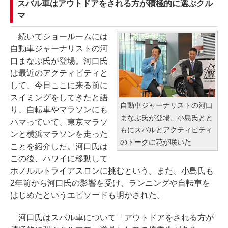
スバル車はアウトドアをされる方が積極的に選ぶクル
マ
続いてショールームには
自動車ジャーナリストの河
口まなぶ氏が登場。河口氏
は最近のアクティビティと
して、今日ここに来る前に
スイミングをしてきたと語
自動車ジャーナリストの河口
り、自転車やマラソンにも
まなぶ氏が登場、小島氏とと
ハマっていて、東京マラソ
もにスバルとアクティビティ
ンと横浜マラソンを走った
のトークに花が咲いた
ことを紹介した。河口氏は
この後、ハワイに移動して
ホノルルトライアスロンに挑むという。また、小島氏も
2年前から河口氏の影響を受け、ランニングや自転車を
はじめたというエピソードも明かされた。
河口氏はスバル車について「アウトドアをされる方が