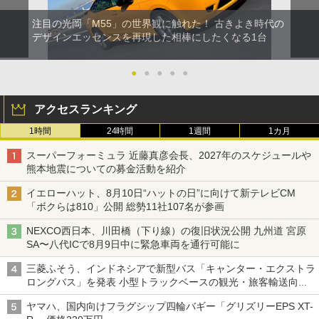
注目の光岡「M55」の世界観に触れた！ 古きよき時代の
デザインエッセンスを再現した相棒にしたくなる1台
●
●
●
●
●
アクセスランキング
1時間
24時間
1週間
1カ月
スーパーフォーミュラ 近藤真彦会長、2027年のスケジュールや
熊本地震についての募金活動を紹介
イエローハット、8月10日“ハットの日”に向けて新テレビCM
「ボクらは810」公開 総勢11社107名が参画
NEXCO西日本、川田橋（下り線）の復旧状況公開 九州道 宮原
SA〜八代ICで8月9日中に緊急車両を通行可能に
三菱ふそう、インドネシアで新型バス「キャンター・エクストラ
ロングバス」を発表 小型トラックベースの観光・旅客輸送向け
バス
ヤマハ、国内向けフラグシップ四輪バギー「グリズリーEPS XT-