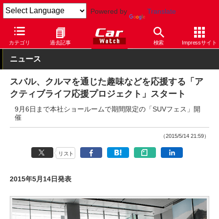
Powered by
Translate
Car Watch
自動車
スバル
その他
カテゴリ
過去記事
検索
Impressサイト
ニュース
スバル、クルマを通じた趣味などを応援する「ア
クティブライフ応援プロジェクト」スタート
9月6日まで本社ショールームで期間限定の「SUVフェス」開
催
（2015/5/14 21:59）
リスト
2015年5月14日発表