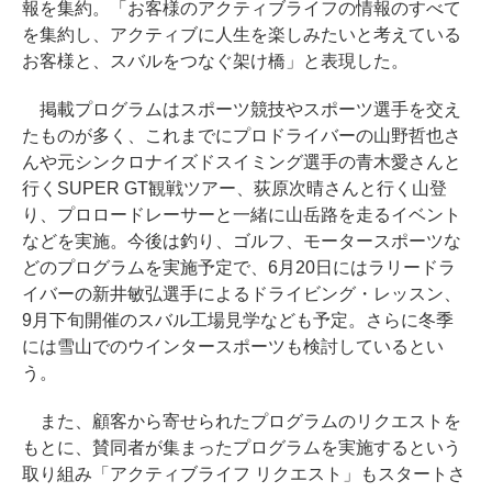
報を集約。「お客様のアクティブライフの情報のすべて
を集約し、アクティブに人生を楽しみたいと考えている
お客様と、スバルをつなぐ架け橋」と表現した。
掲載プログラムはスポーツ競技やスポーツ選手を交え
たものが多く、これまでにプロドライバーの山野哲也さ
んや元シンクロナイズドスイミング選手の青木愛さんと
行くSUPER GT観戦ツアー、荻原次晴さんと行く山登
り、プロロードレーサーと一緒に山岳路を走るイベント
などを実施。今後は釣り、ゴルフ、モータースポーツな
どのプログラムを実施予定で、6月20日にはラリードラ
イバーの新井敏弘選手によるドライビング・レッスン、
9月下旬開催のスバル工場見学なども予定。さらに冬季
には雪山でのウインタースポーツも検討しているとい
う。
また、顧客から寄せられたプログラムのリクエストを
もとに、賛同者が集まったプログラムを実施するという
取り組み「アクティブライフ リクエスト」もスタートさ