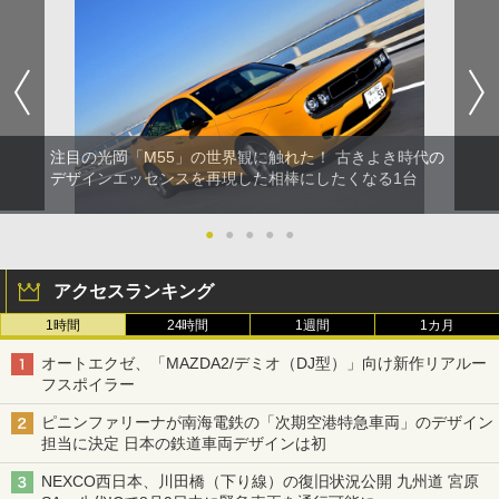
注目の光岡「M55」の世界観に触れた！ 古きよき時代の
デザインエッセンスを再現した相棒にしたくなる1台
●
●
●
●
●
アクセスランキング
1時間
24時間
1週間
1カ月
オートエクゼ、「MAZDA2/デミオ（DJ型）」向け新作リアルー
フスポイラー
ピニンファリーナが南海電鉄の「次期空港特急車両」のデザイン
担当に決定 日本の鉄道車両デザインは初
NEXCO西日本、川田橋（下り線）の復旧状況公開 九州道 宮原