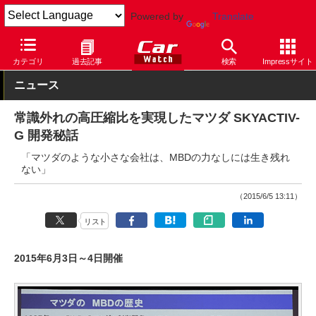
Powered by
Translate
Car Watch
自動車
マツダ
その他
カテゴリ
過去記事
検索
Impressサイト
ニュース
常識外れの高圧縮比を実現したマツダ SKYACTIV-
G 開発秘話
「マツダのような小さな会社は、MBDの力なしには生き残れ
ない」
（2015/6/5 13:11）
リスト
2015年6月3日～4日開催