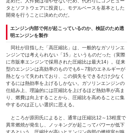
定めた。人件費は増やせないため、代わりにコンピュー
タとソフトウェアに投資し、モデルベースを基本とした
開発を行うことに決めたのだ。
エンジン内部で何が起こっているのか、検証のため透
明エンジンを製作
同社が目指した「高圧縮比」は、一般的なガソリンエ
ンジンでは考えられない「15」というものだった（実際
に市販車エンジンで採用された圧縮比は最大14）。従来
型のエンジンは高効率のものでも6～7割のエネルギーが
熱となって失われており、この損失をできるだけ少なく
するには熱効率を上げるしかない。ガソリンエンジンの
仕組み上、理論的には圧縮比を上げるほど熱効率が高ま
り、燃費は向上することから、圧縮比を高めることに集
中するのは正しい選択に思える。
ところが原田氏によると、通常は圧縮比12～13程度で
異常燃焼が発生し、ノッキングが起こってパワーが低下
するという。圧縮比が高いとエンジン内部の燃焼室が狭