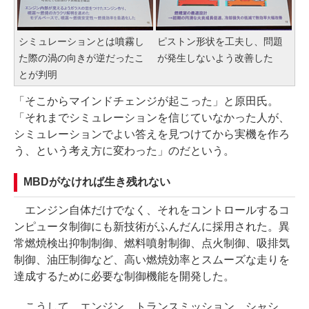
シミュレーションとは噴霧し
ピストン形状を工夫し、問題
た際の渦の向きが逆だったこ
が発生しないよう改善した
とが判明
「そこからマインドチェンジが起こった」と原田氏。
「それまでシミュレーションを信じていなかった人が、
シミュレーションでよい答えを見つけてから実機を作ろ
う、という考え方に変わった」のだという。
MBDがなければ生き残れない
エンジン自体だけでなく、それをコントロールするコ
ンピュータ制御にも新技術がふんだんに採用された。異
常燃焼検出抑制制御、燃料噴射制御、点火制御、吸排気
制御、油圧制御など、高い燃焼効率とスムーズな走りを
達成するために必要な制御機能を開発した。
こうして、エンジン、トランスミッション、シャシ