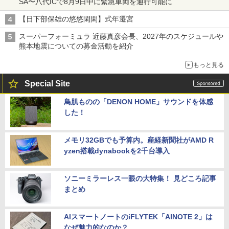
SA〜八代ICで8月9日中に緊急車両を通行可能に
【日下部保雄の悠悠閑閑】式年遷宮
スーパーフォーミュラ 近藤真彦会長、2027年のスケジュールや
熊本地震についての募金活動を紹介
もっと見る
Special Site
鳥肌ものの「DENON HOME」サウンドを体感
した！
メモリ32GBでも予算内。産経新聞社がAMD R
yzen搭載dynabookを2千台導入
ソニーミラーレス一眼の大特集！ 見どころ記事
まとめ
AIスマートノートのiFLYTEK「AINOTE 2」は
なぜ魅力的なのか？