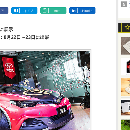
ェア
はてブ
note
LinkedIn
旬に展示
：8月22日～23日に出展