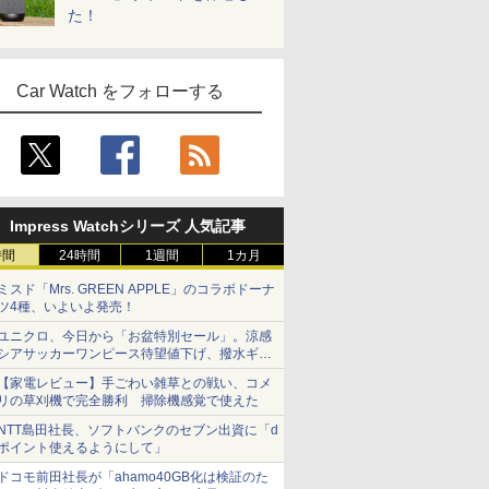
た！
Car Watch をフォローする
Impress Watchシリーズ 人気記事
時間
24時間
1週間
1カ月
ミスド「Mrs. GREEN APPLE」のコラボドーナ
ツ4種、いよいよ発売！
ユニクロ、今日から「お盆特別セール」。涼感
シアサッカーワンピース待望値下げ、撥水ギア
ショーツは1990円に
【家電レビュー】手ごわい雑草との戦い、コメ
リの草刈機で完全勝利 掃除機感覚で使えた
NTT島田社長、ソフトバンクのセブン出資に「d
ポイント使えるようにして」
ドコモ前田社長が「ahamo40GB化は検証のた