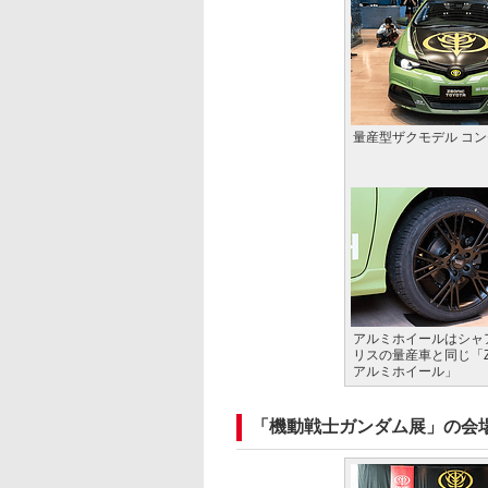
量産型ザクモデル コ
アルミホイールはシャ
リスの量産車と同じ「Z
アルミホイール」
「機動戦士ガンダム展」の会