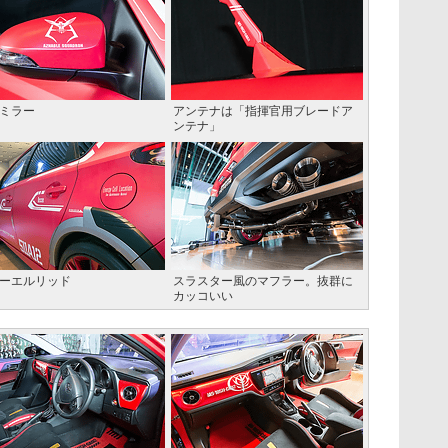
ミラー
アンテナは「指揮官用ブレードア
ンテナ」
ーエルリッド
スラスター風のマフラー。抜群に
カッコいい