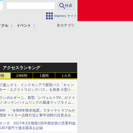
Impress サイト
全カテゴリ
イクル
イベント
アクセスランキング
時間
24時間
1週間
1カ月
三菱ふそう、インドネシアで新型バス「キャン
ター・エクストラロングバス」を発表 小型トラ
ックベースの観光・旅客輸送向けバス
ランボルギーニ、新型「レヴェルトSV」がドイ
ツ ホッケンハイムリンクの最速ラップタイムを
記録
JAF、「令和8年熊本地震」でタイヤトラブルが
増加 マイカー点検方法と車中泊時の注意点を呼
びかけ
ホンダ、2027年3月期第1四半期決算の営業利益
5307億円で過去最高を記録