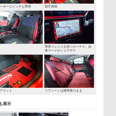
ータースイッチも専用
助手席側
専用フェイスを持つカーナビ。自
車マークがシャアザク
アマット
リアシートは標準車のまま
も展示