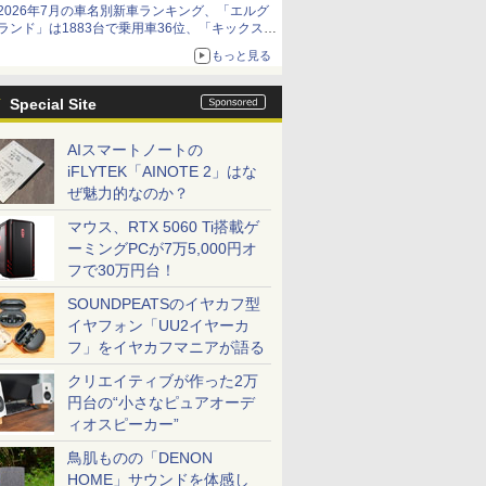
2026年7月の車名別新車ランキング、「エルグ
ランド」は1883台で乗用車36位、「キックス」
は2591台で27位に
もっと見る
Special Site
AIスマートノートの
iFLYTEK「AINOTE 2」はな
ぜ魅力的なのか？
マウス、RTX 5060 Ti搭載ゲ
ーミングPCが7万5,000円オ
フで30万円台！
SOUNDPEATSのイヤカフ型
イヤフォン「UU2イヤーカ
フ」をイヤカフマニアが語る
クリエイティブが作った2万
円台の“小さなピュアオーデ
ィオスピーカー”
鳥肌ものの「DENON
HOME」サウンドを体感し