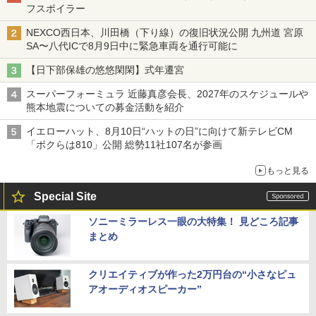
フスポイラー
NEXCO西日本、川田橋（下り線）の復旧状況公開 九州道 宮原
SA〜八代ICで8月9日中に緊急車両を通行可能に
【日下部保雄の悠悠閑閑】式年遷宮
スーパーフォーミュラ 近藤真彦会長、2027年のスケジュールや
熊本地震についての募金活動を紹介
イエローハット、8月10日“ハットの日”に向けて新テレビCM
「ボクらは810」公開 総勢11社107名が参画
もっと見る
Special Site
ソニーミラーレス一眼の大特集！ 見どころ記事
まとめ
クリエイティブが作った2万円台の“小さなピュ
アオーディオスピーカー”