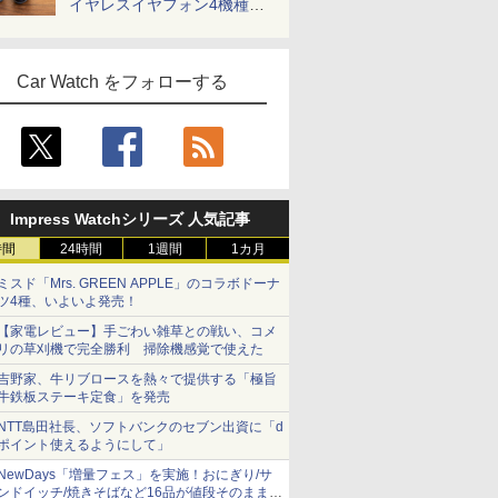
イヤレスイヤフォン4機種を
一気に聴く
Car Watch をフォローする
Impress Watchシリーズ 人気記事
時間
24時間
1週間
1カ月
ミスド「Mrs. GREEN APPLE」のコラボドーナ
ツ4種、いよいよ発売！
【家電レビュー】手ごわい雑草との戦い、コメ
リの草刈機で完全勝利 掃除機感覚で使えた
吉野家、牛リブロースを熱々で提供する「極旨
牛鉄板ステーキ定食」を発売
NTT島田社長、ソフトバンクのセブン出資に「d
ポイント使えるようにして」
NewDays「増量フェス」を実施！おにぎり/サ
ンドイッチ/焼きそばなど16品が値段そのままで