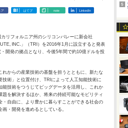
ェア
はてブ
note
LinkedIn
国カリフォルニア州のシリコンバレーに新会社
TITUTE, INC.」（TRI）を2016年1月に設立すると発表
究・開発の拠点となり、今後5年間で約10億ドルを投
れからの産業技術の基盤を担うとともに、新たな
要技術」と位置付け、TRIによって人工知能技術に
知能技術をつうじてビッグデータを活用し、これか
課題を解決するほか、将来の持続可能なモビリティ
全・自由に、より豊かに暮らすことができる社会の
企画・開発を進めるとしている。