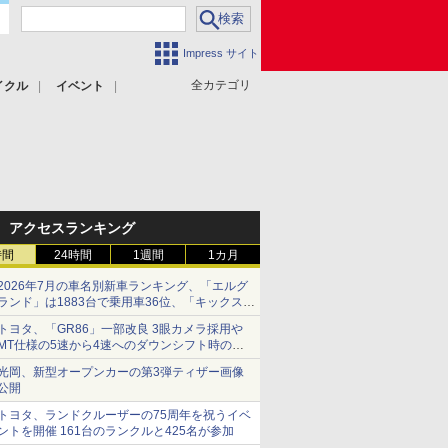
Impress サイト
全カテゴリ
イクル
イベント
アクセスランキング
時間
24時間
1週間
1カ月
2026年7月の車名別新車ランキング、「エルグ
ランド」は1883台で乗用車36位、「キックス」
は2591台で27位に
トヨタ、「GR86」一部改良 3眼カメラ採用や
MT仕様の5速から4速へのダウンシフト時の操
作性向上など
光岡、新型オープンカーの第3弾ティザー画像
公開
トヨタ、ランドクルーザーの75周年を祝うイベ
ントを開催 161台のランクルと425名が参加