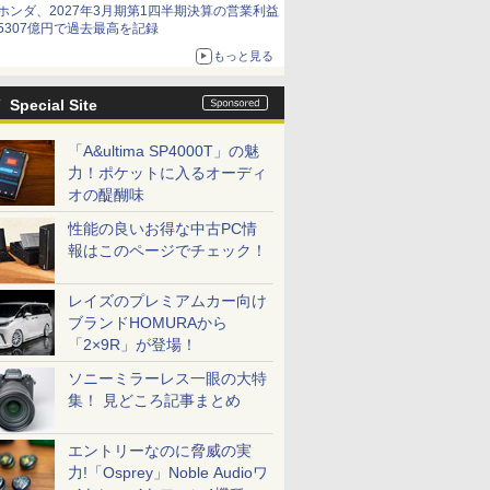
ホンダ、2027年3月期第1四半期決算の営業利益
5307億円で過去最高を記録
もっと見る
Special Site
「A&ultima SP4000T」の魅
力！ポケットに入るオーディ
オの醍醐味
性能の良いお得な中古PC情
報はこのページでチェック！
レイズのプレミアムカー向け
ブランドHOMURAから
「2×9R」が登場！
ソニーミラーレス一眼の大特
集！ 見どころ記事まとめ
エントリーなのに脅威の実
力!「Osprey」Noble Audioワ