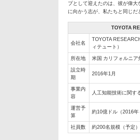
プとして迎えたのは、彼が偉大
に向かう志が、私たちと同じだ
TOYOTA RE
TOYOTA RESEAR
会社名
ィテュート）
所在地
米国 カリフォルニア
設立時
2016年1月
期
事業内
人工知能技術に関す
容
運営予
約10億ドル（2016
算
社員数
約200名規模（予定