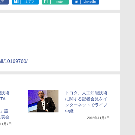
ェア
はてブ
note
LinkedIn
ail/10169760/
能技術
トヨタ、人工知能技術
TA
に関する記者会見をイ
ンターネットでライブ
C.」設
中継
発表会
2015年11月4日
年11月7日