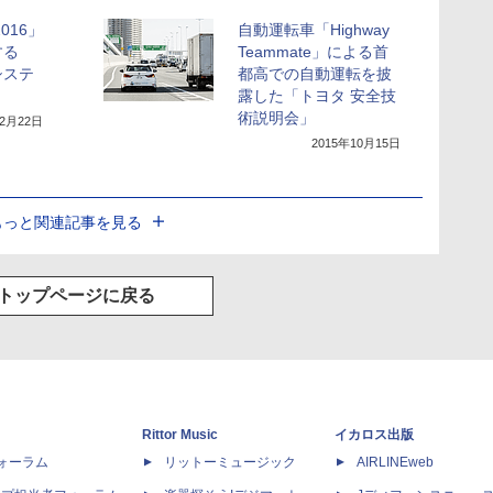
016」
自動運転車「Highway
する
Teammate」による首
システ
都高での自動運転を披
露した「トヨタ 安全技
術説明会」
12月22日
2015年10月15日
もっと関連記事を見る
トップページに戻る
Rittor Music
イカロス出版
dフォーラム
リットーミュージック
AIRLINEweb