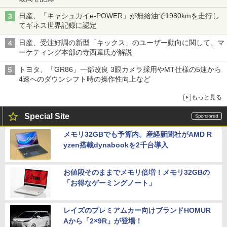
日産、「キャシュカイe-POWER」が無給油で1980kmを走行し
てギネス世界記録に認定
日産、受注好調の新型「キックス」のユーザー動向に関して、マ
ーケティング本部の寺西章氏が解説
トヨタ、「GR86」一部改良 3眼カメラ採用やMT仕様の5速から
4速へのダウンシフト時の操作性向上など
もっと見る
Special Site
メモリ32GBでも予算内。産経新聞社がAMD R
yzen搭載dynabookを2千台導入
お値段そのままでメモリ倍増！メモリ32GBの
「お得なゲーミングノート」
レイズのプレミアムカー向けブランドHOMUR
Aから「2×9R」が登場！