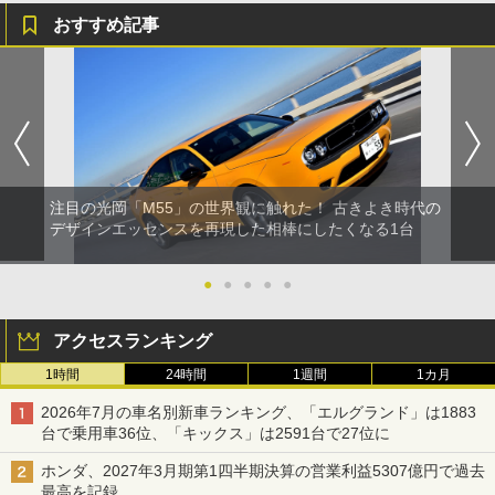
おすすめ記事
注目の光岡「M55」の世界観に触れた！ 古きよき時代の
デザインエッセンスを再現した相棒にしたくなる1台
●
●
●
●
●
アクセスランキング
1時間
24時間
1週間
1カ月
2026年7月の車名別新車ランキング、「エルグランド」は1883
台で乗用車36位、「キックス」は2591台で27位に
ホンダ、2027年3月期第1四半期決算の営業利益5307億円で過去
最高を記録