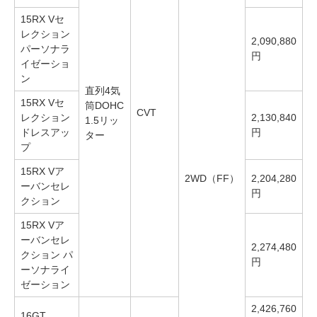
15RX Vセ
レクション
2,090,880
パーソナラ
円
イゼーショ
ン
直列4気
15RX Vセ
筒DOHC
CVT
レクション
2,130,840
1.5リッ
ドレスアッ
円
ター
プ
15RX Vア
2WD（FF）
2,204,280
ーバンセレ
円
クション
15RX Vア
ーバンセレ
2,274,480
クション パ
円
ーソナライ
ゼーション
2,426,760
16GT