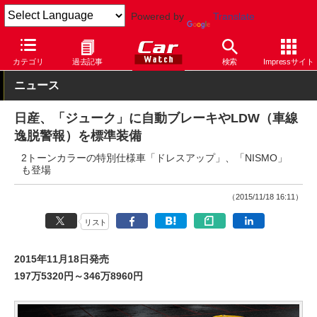
Powered by
Translate
Car Watch
自動車
日産
ジューク
カテゴリ
過去記事
検索
Impressサイト
ニュース
日産、「ジューク」に自動ブレーキやLDW（車線
逸脱警報）を標準装備
2トーンカラーの特別仕様車「ドレスアップ」、「NISMO」
も登場
（2015/11/18 16:11）
リスト
2015年11月18日発売
197万5320円～346万8960円