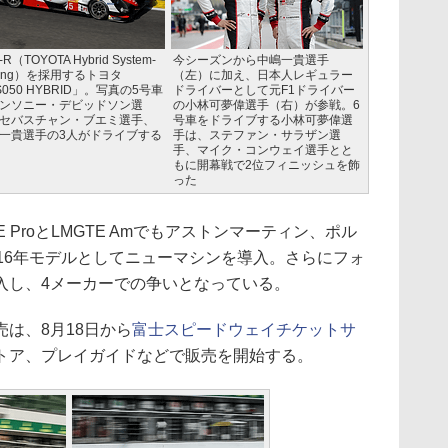
-R（TOYOTA Hybrid System-
今シーズンから中嶋一貴選手
cing）を採用するトヨタ
（左）に加え、日本人レギュラー
S050 HYBRID」。写真の5号車
ドライバーとして元F1ドライバー
ンソニー・デビッドソン選
の小林可夢偉選手（右）が参戦。6
セバスチャン・ブエミ選手、
号車をドライブする小林可夢偉選
一貴選手の3人がドライブする
手は、ステファン・サラザン選
手、マイク・コンウェイ選手とと
もに開幕戦で2位フィニッシュを飾
った
 ProとLMGTE Amでもアストンマーティン、ポル
16年モデルとしてニューマシンを導入。さらにフォ
入し、4メーカーでの争いとなっている。
は、8月18日から
富士スピードウェイチケットサ
トア、プレイガイドなどで販売を開始する。