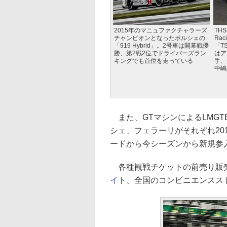
2015年のマニュファクチャラーズ
THS
チャンピオンとなったポルシェの
Ra
「919 Hybrid」。2号車は開幕戦優
「T
勝、第2戦2位でドライバーズラン
はア
キングでも首位を走っている
手、
中嶋
また、GTマシンによるLMGTE
シェ、フェラーリがそれぞれ20
ードから今シーズンから新規参
各種観戦チケットの前売り販売
イト
、全国のコンビニエンスス