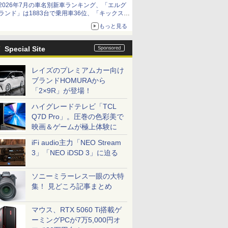
2026年7月の車名別新車ランキング、「エルグ
ランド」は1883台で乗用車36位、「キックス」
は2591台で27位に
もっと見る
Special Site
レイズのプレミアムカー向け
ブランドHOMURAから
「2×9R」が登場！
ハイグレードテレビ「TCL
Q7D Pro」。圧巻の色彩美で
映画＆ゲームが極上体験に
iFi audio主力「NEO Stream
3」「NEO iDSD 3」に迫る
ソニーミラーレス一眼の大特
集！ 見どころ記事まとめ
マウス、RTX 5060 Ti搭載ゲ
ーミングPCが7万5,000円オ