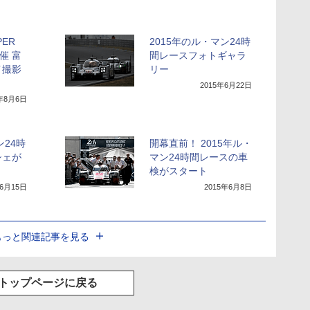
ER
2015年のル・マン24時
催 富
間レースフォトギャラ
イ撮影
リー
2015年6月22日
5年8月6日
ン24時
開幕直前！ 2015年ル・
シェが
マン24時間レースの車
検がスタート
年6月15日
2015年6月8日
もっと関連記事を見る
トップページに戻る