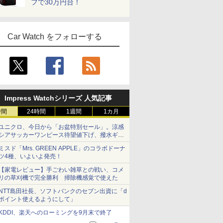
フで30万円台！
Car Watch をフォローする
Impress Watchシリーズ 人気記事
時間
24時間
1週間
1カ月
ユニクロ、今日から「お盆特別セール」。涼感
シアサッカーワンピース待望値下げ、撥水ギア
ショーツは1990円に
ミスド「Mrs. GREEN APPLE」のコラボドーナ
ツ4種、いよいよ発売！
【家電レビュー】手ごわい雑草との戦い、コメ
リの草刈機で完全勝利 掃除機感覚で使えた
NTT島田社長、ソフトバンクのセブン出資に「d
ポイント使えるようにして」
KDDI、楽天へのローミングを9月末で終了