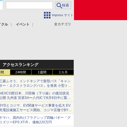
Impress サイト
全カテゴリ
イクル
イベント
アクセスランキング
時間
24時間
1週間
1カ月
三菱ふそう、インドネシアで新型バス「キャン
ター・エクストラロングバス」を発表 小型トラ
ックベースの観光・旅客輸送向けバス
NEXCO西日本、川田橋（下り線）の復旧状況
公開 九州道 宮原SA〜八代ICで8月9日中に緊急
車両を通行可能に
BYDとコジマ、EV関連サービス事業を拡大 EV
充電設備施工サービス開始、コジマ店舗でBYD
車の展示・試乗イベントを強化
ヤマハ、国内向けフラグシップ四輪バギー「グ
リズリーEPS XT-R」 価格220万円