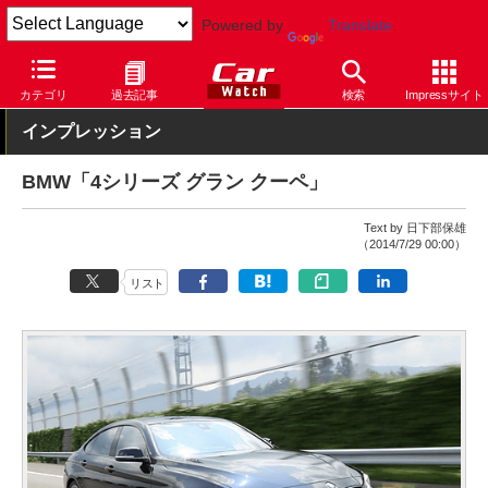
Powered by
Translate
Car Watch
自動車
BMW
4シリーズ
カテゴリ
過去記事
検索
Impressサイト
インプレッション
BMW「4シリーズ グラン クーペ」
Text by 日下部保雄
（2014/7/29 00:00）
リスト