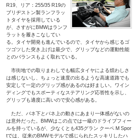
R19、リア：255/35 R19の
ブリヂストン製ランフラッ
トタイヤを採用している
が、さすがにBMWはランフ
ラットを履きこなしてい
る。タイヤ開発も進んでいるので、タイヤから感じるゴ
ツゴツした突き上げは最少で、グリップなどの運動性能
とのバランスもよく取れている。
市街地での取りまわしでも幅広タイヤによる煩わしさ
は感じないし、ちょっと速度の出るような高速道路でも
安定して一定のグリップ感があるのは好ましい。ワイン
ディングでもスポーティなステアリング応答性を示し、
グリップも適度に高いので安心感がある。
ただ、バネ下とバネ上の動きにあまり一体感がないの
は意外だった。BMWはこの点では一級のドライブフィー
ルを持っているが、少なくとも435グラン クーペ M Spor
tでは、従来のBMWモデルで感じられたスッキリしたハ