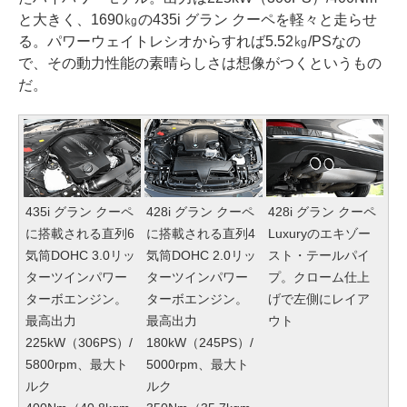
と大きく、1690㎏の435i グラン クーペを軽々と走らせ
る。パワーウェイトレシオからすれば5.52㎏/PSなの
で、その動力性能の素晴らしさは想像がつくというもの
だ。
435i グラン クーペ
428i グラン クーペ
428i グラン クーペ
に搭載される直列6
に搭載される直列4
Luxuryのエキゾー
気筒DOHC 3.0リッ
気筒DOHC 2.0リッ
スト・テールパイ
ターツインパワー
ターツインパワー
プ。クローム仕上
ターボエンジン。
ターボエンジン。
げで左側にレイア
最高出力
最高出力
ウト
225kW（306PS）/
180kW（245PS）/
5800rpm、最大ト
5000rpm、最大ト
ルク
ルク