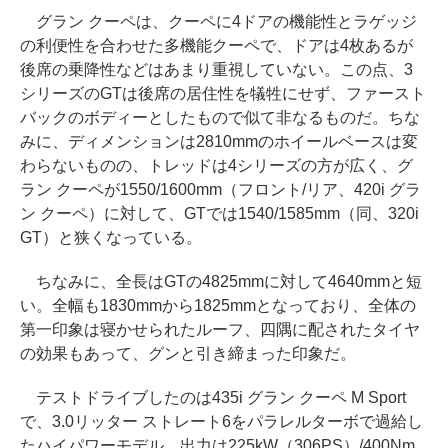
グラン クーペは、クーペに4ドアの機能性とラゲッジ
の利便性を合わせた多機能クーペで、ドアは4枚あるが
後席の乗降性などはあまり重視していない。この点、3
シリーズのGTは後席の居住性を犠牲にせず、ファースト
バックのボディーとしたもので似て非なるものだ。ちな
みに、ディメンションは2810mmのホイールベースは変
わらないものの、トレッドは4シリーズの方が広く、グ
ラン クーペが1550/1600mm（フロント/リア、420i グラ
ン クーペ）に対して、GTでは1540/1585mm（同、320i
GT）と狭くなっている。
ちなみに、全長はGTの4825mmに対して4640mmと短
い。全幅も1830mmから1825mmとなっており、全体の
第一印象は寝かせられたルーフ、四隅に配されたタイヤ
の効果もあって、グンと引き締まった印象だ。
テストドライブしたのは435i グラン クーペ M Sport
で、3.0リッター ストレート6をパラレルターボで過給し
たハイパワーモデル。出力は225kW（306PS）/400Nm