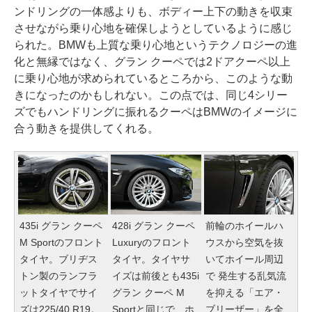
ンドリングの一体感よりも、ボディー上下の動きを収束
させながら乗り心地を確保しようとしているように感じ
られた。BMWも上質な乗り心地というテクノロジーの進
化と無縁ではなく、グラン クーペでは2ドアクーペ以上
に乗り心地が求められているところから、このような動
きになったのかもしれない。この点では、同じ4シリー
ズでもハンドリングに振れるクーペはBMWのイメージに
合う動きを提供してくれる。
435i グラン クーペ
428i グラン クーペ
前輪のホイールハ
M Sportのフロント
Luxuryのフロント
ウスから空気を抜
タイヤ。ブリヂス
タイヤ。タイヤサ
いてホイール周辺
トン製のランフラ
イズは前後とも435i
で 発生する乱気流
ットタイヤでサイ
グラン クーペ M
を抑える「エア・
ズは225/40 R19。
Sportと同じで、ホ
ブリーザー」を全