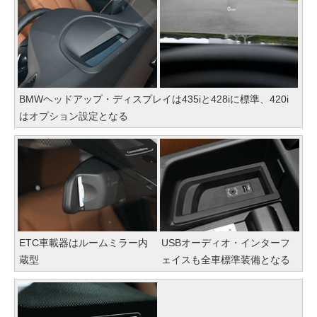
BMWヘッドアップ・ディスプレイは435iと428iに標準、420i
はオプション設定となる
ETC車載器はルームミラー内
USBオーディオ・インターフ
蔵型
ェイスも全車標準装備となる