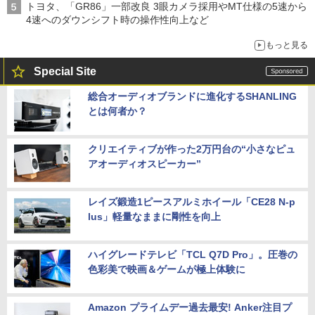
トヨタ、「GR86」一部改良 3眼カメラ採用やMT仕様の5速から
4速へのダウンシフト時の操作性向上など
もっと見る
Special Site
総合オーディオブランドに進化するSHANLING
とは何者か？
クリエイティブが作った2万円台の“小さなピュ
アオーディオスピーカー”
レイズ鍛造1ピースアルミホイール「CE28 N-p
lus」軽量なままに剛性を向上
ハイグレードテレビ「TCL Q7D Pro」。圧巻の
色彩美で映画＆ゲームが極上体験に
Amazon プライムデー過去最安! Anker注目プ