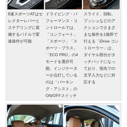
8速スポーツATはセ
ドライビング・パ
スライド、回転、
レクターレバーと
フォーマンス・コ
プッシュなどのア
ステアリングに装
ントロールでは、
クションでさまざ
備するパドルで変
「コンフォート」
まな操作を1個所で
速操作が可能
「スポーツ」「ス
行える「iDrive コン
ポーツ・プラス」
トローラー」は、
「ECO PRO」の4
ダイヤル部分がタ
モードを選択可
ッチパッドになっ
能。インジケータ
ており、指先での
ーが点灯している
文字入力などに対
のは「パーキン
応する
グ・アシスト」の
ON/OFFスイッチ