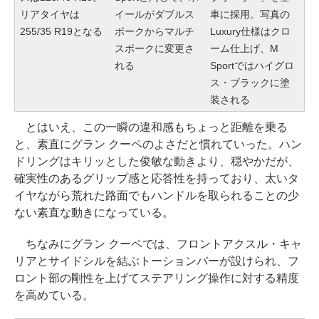
リアタイヤは
イールがダブルス
車に採用。写真の
255/35 R19となる
ポークからマルチ
Luxury仕様はクロ
スポークに変更さ
ーム仕上げ、M
れる
Sportではハイグロ
ス・ブラックに塗
装される
とはいえ、この一瞬の違和感もちょっと距離を乗る
と、素直にグラン クーペのよさだと慣れていった。ハン
ドリングはキリッとした俊敏な動きより、穏やかだが、
確実性のあるグリップ感と応答性を持っており、太いタ
イヤながら荒れた路面でもハンドルを取られることの少
ない素直な動きになっている。
ちなみにグラン クーペでは、フロントアクスル・キャ
リアとサイドシルを結ぶトーションバーが設けられ、フ
ロント部の剛性を上げてステアリング操作に対する精度
を高めている。