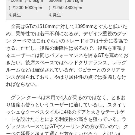
400Nm（40.8kgm
350Nm（35.7kgm
）/1200-5000rpm
）/1250-4800rpm
を発生
を発生
全高はGTの1510mmに対して1395mmとぐんと低いた
め、乗降性では若干不利になるが、デザイン重視のグラ
ン クーペではこれぐらいのトレードオフは十分に妥協で
きる。ただし、後席の乗降性は劣るので、後席を重視す
るユーザーには同じパフォーマンスを誇るGTを薦めてお
きたい。後席スペースではヘッドクリアランス、レッグ
ルームなどは確保されているが、Cピラーとのクリアラ
ンスが限られており、やはり居住性の点では妥協しなけ
ればならない。
グラン クーペは常用で4人が乗るのではなく、ときお
り後席も使うというユーザーに適しているし、スタイリ
ッシュなクーペスタイルに4枚のドアと大きなテールゲ
ートを設けたことによる利便性の高さを狙っている。ラ
ゲッジスペースではGTやツーリングの方が広いので、ク
ーペの延長と考えて選んだ方がよいだろう。とはいえ、