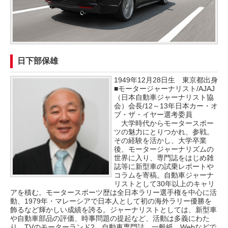
日下部保雄
1949年12月28日生 東京都出身
■モータージャーナリスト/AJAJ
（日本自動車ジャーナリスト協
会）会長/12～13年日本カー・オ
ブ・ザ・イヤー選考委員
大学時代からモータースポー
ツの魅力にとりつかれ、参戦。
その経験を活かし、大学卒業
後、モータージャーナリズムの
世界に入り、専門誌をはじめ雑
誌等に新型車の試乗レポートや
コラムを寄稿。自動車ジャーナ
リストとして30年以上のキャリ
アを積む。モータースポーツ歴は全日本ラリー選手権を中心に活
動、1979年・マレーシアで日本人として初の海外ラリー優勝を
飾るなど輝かしい成績を誇る。ジャーナリストとしては、新型車
や自動車部品の評価、時事問題の提起など、活動は多義にわた
り、TVのモーターランド2、自動車専門誌、一般紙、Webなどで