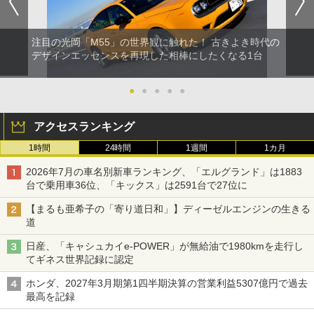
注目の光岡「M55」の世界観に触れた！ 古きよき時代の
デザインエッセンスを再現した相棒にしたくなる1台
●
●
●
●
●
アクセスランキング
1時間
24時間
1週間
1カ月
2026年7月の車名別新車ランキング、「エルグランド」は1883
台で乗用車36位、「キックス」は2591台で27位に
【まるも亜希子の「寄り道日和」】ディーゼルエンジンの生きる
道
日産、「キャシュカイe-POWER」が無給油で1980kmを走行し
てギネス世界記録に認定
ホンダ、2027年3月期第1四半期決算の営業利益5307億円で過去
最高を記録