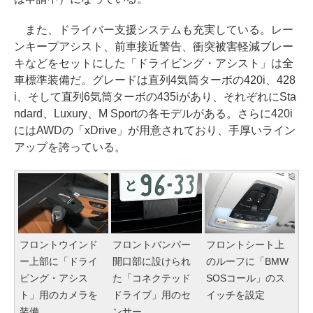
また、ドライバー支援システムも充実している。レー
ンキープアシスト、前車接近警告、衝突被害軽減ブレー
キなどをセットにした「ドライビング・アシスト」は全
車標準装備だ。グレードは直列4気筒ターボの420i、428
i、そして直列6気筒ターボの435iがあり、それぞれにSta
ndard、Luxury、M Sportの各モデルがある。さらに420i
にはAWDの「xDrive」が用意されており、手厚いライン
アップを誇っている。
フロントウインド
フロントバンパー
フロントシート上
ー上部に「ドライ
開口部に設けられ
のルーフに「BMW
ビング・アシス
た「コネクテッド
SOSコール」のス
ト」用のカメラを
ドライブ」用のセ
イッチを設定
装備
ンサー