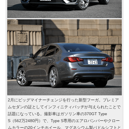
2月にビッグマイナーチェンジを行った新型フーガ。プレミア
ムセダンの証としてインフィニティバッヂが与えられたことで
話題になっている。撮影車はガソリン車の370GT Type
S（562万2480円）で、Type S専用のエアロバンパーやクロー
ムカラーの20インチホイール、マグネシウム製パドルシフトと