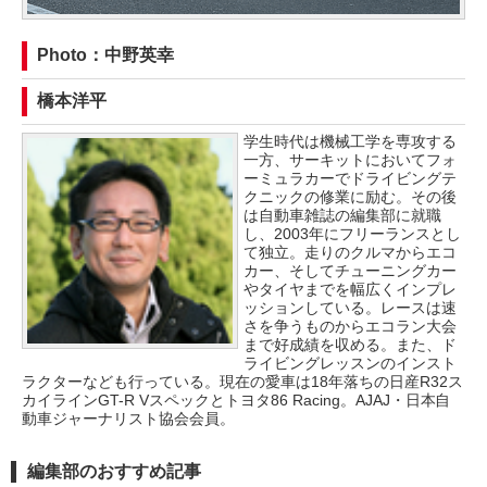
Photo：中野英幸
橋本洋平
学生時代は機械工学を専攻する
一方、サーキットにおいてフォ
ーミュラカーでドライビングテ
クニックの修業に励む。その後
は自動車雑誌の編集部に就職
し、2003年にフリーランスとし
て独立。走りのクルマからエコ
カー、そしてチューニングカー
やタイヤまでを幅広くインプレ
ッションしている。レースは速
さを争うものからエコラン大会
まで好成績を収める。また、ド
ライビングレッスンのインスト
ラクターなども行っている。現在の愛車は18年落ちの日産R32ス
カイラインGT-R Vスペックとトヨタ86 Racing。AJAJ・日本自
動車ジャーナリスト協会会員。
編集部のおすすめ記事