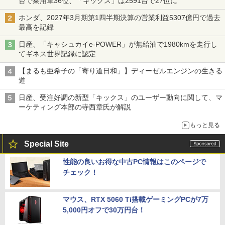
台で乗用車36位、「キックス」は2591台で27位に
ホンダ、2027年3月期第1四半期決算の営業利益5307億円で過去
最高を記録
日産、「キャシュカイe-POWER」が無給油で1980kmを走行し
てギネス世界記録に認定
【まるも亜希子の「寄り道日和」】ディーゼルエンジンの生きる
道
日産、受注好調の新型「キックス」のユーザー動向に関して、マ
ーケティング本部の寺西章氏が解説
もっと見る
Special Site
性能の良いお得な中古PC情報はこのページで
チェック！
マウス、RTX 5060 Ti搭載ゲーミングPCが7万
5,000円オフで30万円台！