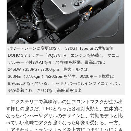
パワートレーンに変更はなく、370GT Type SはV型6気筒
DOHC 3.7リッター「VQ37VHR」エンジンを搭載し、マニュ
アルモード付7速ATを介して後輪を駆動。最高出力は
245kW（333PS）/7000rpm、最大トルクは
363Nm（37.0kgm）/5200rpmを発生。JC08モード燃費は
8.9km/Lとなっている。ヘッドカバーにもインフィニティバッ
ヂが装着され、さりげなく高級感を演出
エクステリアで興味深いのはフロントマスクが生み出
す押しの強さだ。LEDとなった各種灯火類と、立体的に
なったバンパーやグリルのデザインは、前期モデルと比
べていい意味でアクが強くなった印象を受ける。一方、
リアまわりもトランクリッドを上方につまむように引き