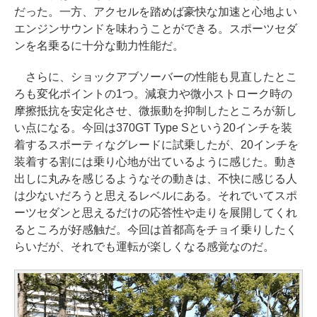
だった。一方、アクセルを踏めば豪快な加速と心地よい
エンジンサウンドを味わうことができる。スポーツセダ
ンを名乗るに十分な動力性能だ。
さらに、ショックアブソーバーの性能も見直したとこ
ろも変化ポイントの1つ。減衰力や微小ストローク時の
摩擦抵抗を安定化させ、微振動を抑制したところが新し
い点になる。今回は370GT Type Sという20インチを装
着するスポーティなグレードに試乗したが、20インチを
装着する割には乗り心地が出ているように感じた。動き
出しに丸みを感じるようなその動きは、不快に感じる人
は少ないだろうと思えるレベルにある。それでいてスポ
ーツセダンと思えるだけの応答性や走りを展開してくれ
るところが好感触だ。今回は首都高をチョイ乗りしたく
らいだが、それでも運転が楽しくなる感覚なのだ。