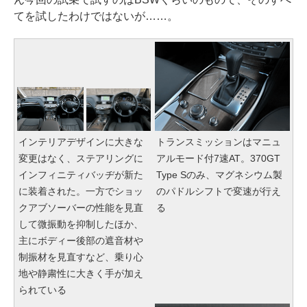
てを試したわけではないが……。
インテリアデザインに大きな
トランスミッションはマニュ
変更はなく、ステアリングに
アルモード付7速AT。370GT
インフィニティバッヂが新た
Type Sのみ、マグネシウム製
に装着された。一方でショッ
のパドルシフトで変速が行え
クアブソーバーの性能を見直
る
して微振動を抑制したほか、
主にボディー後部の遮音材や
制振材を見直すなど、乗り心
地や静粛性に大きく手が加え
られている