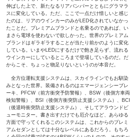
伸ばした上で、新たなるリアバンパーとともにグラマラ
スに変化している。ただ、ここで一点だけ惜しいと感じ
たのは、リアのウインカーのみがLED化されていなかっ
たことだ。プレミアムブランドと名乗るのであれば、い
まさら電球を使わないで欲しかった。世界のプレミアム
ブランドはギラギラすることが当たり前かのように変化
している。いまやLEDにするだけで飽き足らず、流れる
ウインカーにしているところまで登場しているのだ。だ
からこそ、ちょっと物足りないというのが本音だ。
全方位運転支援システムは、スカイラインでもお馴染
みとなった世界。装備されるのはエマージェンシーブレ
ーキ、PFCW（前方衝突予防警報）、BSW（後側方車両
検知警報）、BSI（後側方衝突防止支援システム）、BCI
（後退時衝突防止支援システム）、そしてアラウンドビ
ューモニター。書き出すだけでも厄介なほど、あらゆる
方面で守ってくれるこのシステムは、これからのプレミ
アムセダンとしては十分なレベルにあるだろう。もちろ
ん今回の試乗で試すのはBSWくらいのもので、そのすべ