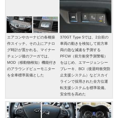
エアコンやカーナビの各種操
370GT Type Sでは、2台前の
作スイッチ。その上にアナロ
車両の動きを検知して前方車
グ時計が置かれる。マイナー
両の急な減速を予測する
チェンジ後のフーガでは、
PFCW（前方衝突予測警報）
MOD（移動物検知）機能付き
をはじめ、エマージェンシー
のアラウンドビューモニター
ブレーキ、BCI（後退時衝突防
を全車標準装備とした
止支援システム）などスカイ
ラインで採用された全方位運
転支援システムを標準装備。
安全性を高めた