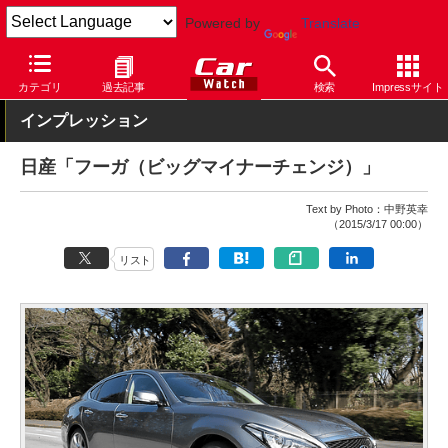
Powered by
Translate
Car Watch
自動車
日産
フーガ
カテゴリ
過去記事
検索
Impressサイト
インプレッション
日産「フーガ（ビッグマイナーチェンジ）」
Text by Photo：中野英幸
（2015/3/17 00:00）
リスト