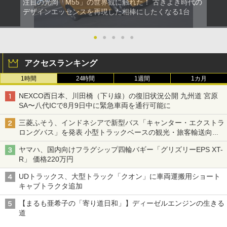
注目の光岡「M55」の世界観に触れた！ 古きよき時代の
デザインエッセンスを再現した相棒にしたくなる1台
●
●
●
●
●
アクセスランキング
1時間
24時間
1週間
1カ月
NEXCO西日本、川田橋（下り線）の復旧状況公開 九州道 宮原
SA〜八代ICで8月9日中に緊急車両を通行可能に
三菱ふそう、インドネシアで新型バス「キャンター・エクストラ
ロングバス」を発表 小型トラックベースの観光・旅客輸送向け
バス
ヤマハ、国内向けフラグシップ四輪バギー「グリズリーEPS XT-
R」 価格220万円
UDトラックス、大型トラック「クオン」に車両運搬用ショート
キャブトラクタ追加
【まるも亜希子の「寄り道日和」】ディーゼルエンジンの生きる
道