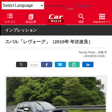
Powered by
Translate
Car Watch
自動車
スバル
レヴォーグ
カテゴリ
過去記事
検索
Impressサイト
インプレッション
スバル「レヴォーグ」（2015年 年次改良）
Text by Photo：高橋 学
（2015/6/15 15:56）
リスト