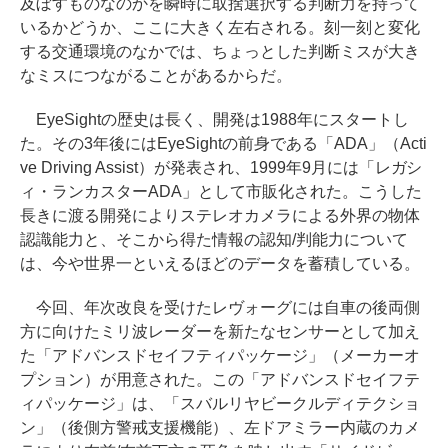
及ぼすものなのかを瞬時に取捨選択する判断力を持って
いるかどうか、ここに大きく左右される。刻一刻と変化
する交通環境のなかでは、ちょっとした判断ミスが大き
なミスにつながることがあるからだ。
EyeSightの歴史は長く、開発は1988年にスタートし
た。その3年後にはEyeSightの前身である「ADA」（Acti
ve Driving Assist）が発表され、1999年9月には「レガシ
ィ・ランカスターADA」として市販化された。こうした
長きに渡る開発によりステレオカメラによる外界の物体
認識能力と、そこから得た情報の認知/判能力について
は、今や世界一といえるほどのデータを蓄積している。
今回、年次改良を受けたレヴォーグには自車の後両側
方に向けたミリ波レーダーを新たなセンサーとして加え
た「アドバンスドセイフティパッケージ」（メーカーオ
プション）が用意された。この「アドバンスドセイフテ
ィパッケージ」は、「スバルリヤビークルディテクショ
ン」（後側方警戒支援機能）、左ドアミラー内蔵のカメ