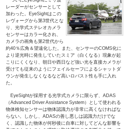
レーダーがセンサーとして
加わった。EyeSightはこの
レヴォーグから第3世代とな
り、光学式ステレオカメラ
センサーはカラー化され、
カメラの画角も第2世代から
約40％広角＆望遠化した。また、センサーのCOMS化に
より逆光時に発生していたスミア（白くなる）現象が起
こりにくくなり、朝日や西日など強い光を直接カメラが
受けても従来のようにフェイルセーフによるシャットダ
ウンが発生しなくなるなど高いロバスト性も手に入れ
た。
EyeSightが採用する光学式カメラに限らず、ADAS
（Advanced Driver Assistance System）として使われる
物体検知センサーは物体認識力が非常に高くなければな
らない。しかし、ADASの善し悪しは認識力だけでな
く、認識した物体が何秒後に自車に対してどんな影響を