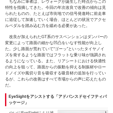
ちなみに筆者は、レヴォーグが誕生した時点からこの
特性を指摘してきた。今回の年次改良で改善の傾向は見
られたものの、たとえば市街地での信号発進時に前走車
に追従して加速していく場合、ほとんどの状況でアクセ
ルペダルを踏み込む力を緩める必要があった。
改良が加えられたGT系のサスペンションはダンパーの
変更によって路面の細かな凹凸をいなす性能が向上し
た。少し路面が荒れていて“ゴーッ”といったタイヤノイ
ズを発するような路面ではフラットな乗り味が強調され
るようになっている。また、リアシートにおける快適性
の向上を狙って、路面からの振動を抑える制振材やロー
ドノイズや風切り音を吸収する吸音材の追加を行ってい
るが、これらの改善はすべて市場からの声に応えたもの
だ。
EyeSightをアシストする「アドバンスドセイフティパ
ッケージ」
ついにEyeSightにミリ波