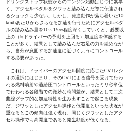
ドリングストップ状態からのエンジン始動はじつに素早
く、アクセルペダルをジワッと踏み込んだ際に伝達され
るショックも少ない。しかし、発進動作が落ち着いた10
km/hあたりからさらなる加速を行うためにアクセルペダ
ルの踏み込み量を10～15㎜程度深くしていくと、必要以
上の（≒ドライバーの予測を上回る）加速度を体感する
ことが多く、結果として踏み込んだ右足の力を緩めなが
ら、自分が意図する加速度に近づくようにコントロール
する必要があった。
これは、ドライバーのアクセル開度に応じたCVTレシ
オの選択にはじまり、そのCVTによる信号を受けて行わ
れる燃料噴射や過給圧コントロールといったミリ秒単位
で行われる各段階での微妙な時間差が、結果として二次
曲線グラフ的な加速特性を生み出すことで起こる現象
だ。ジワッとしたアクセル操作と低開度といった状況が
重なるとこの傾向は強く現れ、同じくジワッとしたアク
セル操作でも高開度であると発生頻度が低くなる。