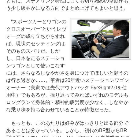
ともに、ステアリング特性にしても切り始めの挙動がも
う少し緩やかになる方向でまとめ上げてもよいと思う。
“スポーツカーとワゴンの
クロスオーバー”というレヴ
ォーグの成り立ちからすれ
ば、現状のセッティングは
そのものズバリだ。しか
し、日本を走るステーショ
ンワゴンとして使いこなす
には、さらなるしなやかさを身につけてほしいと願うの
は行き過ぎか……。筆者は20年近いステーションワゴン
オーナー（実家では先代アウトバック EyeSight2.0を使
用中）でもあるが、振り返ってみればいずれのモデルも
ロングランで身体的・精神的疲労度が少なく、しなやか
な乗り味を持ち合わせていることが特徴だった。
もっとも、このあたりは好みがはっきりと出る部分で
あることは分かっている。しかし、初代のBF型からBR