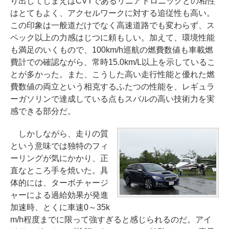
り出してしまえばCVTであるリニアトロニックとの相性
はとてもよく、アクセルワークに対する追従性も高い。
この印象は一般道だけでなく高速道路でも変わらず、ス
ペック以上の力感はじつに頼もしい。加えて、環境性能
も満足のいくもので、100km/h巡航の燃費数値も車載燃
費計での確認ながら、常時15.0km/L以上を示しているこ
とが多かった。また、こうした高い走行性能と優れた燃
費数値の両立という相克するふたつの性能を、レギュラ
ーガソリンで達成している点もスバルの高い技術力を実
感できる部分だ。
しかしながら、走りの質
という意味では独特のフィ
ーリングが気にかかり、正
直なところ手を焼いた。具
体的には、ターボチャージ
ャーによる過給効果が発進
加速時、とくに車速0～35k
m/h程度までに限って強すぎると感じられるのだ。アイ