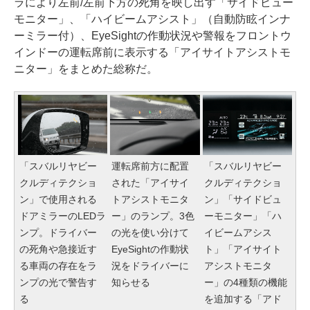
ラにより左前/左前下方の死角を映し出す「サイドビュー
モニター」、「ハイビームアシスト」（自動防眩インナ
ーミラー付）、EyeSightの作動状況や警報をフロントウ
インドーの運転席前に表示する「アイサイトアシストモ
ニター」をまとめた総称だ。
「スバルリヤビー
運転席前方に配置
「スバルリヤビー
クルディテクショ
された「アイサイ
クルディテクショ
ン」で使用される
トアシストモニタ
ン」「サイドビュ
ドアミラーのLEDラ
ー」のランプ。3色
ーモニター」「ハ
ンプ。ドライバー
の光を使い分けて
イビームアシス
の死角や急接近す
EyeSightの作動状
ト」「アイサイト
る車両の存在をラ
況をドライバーに
アシストモニタ
ンプの光で警告す
知らせる
ー」の4種類の機能
る
を追加する「アド