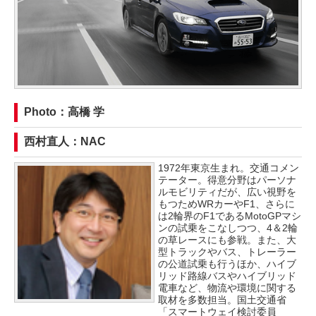
Photo：高橋 学
西村直人：NAC
1972年東京生まれ。交通コメン
テーター。得意分野はパーソナ
ルモビリティだが、広い視野を
もつためWRカーやF1、さらに
は2輪界のF1であるMotoGPマシ
ンの試乗をこなしつつ、4＆2輪
の草レースにも参戦。また、大
型トラックやバス、トレーラー
の公道試乗も行うほか、ハイブ
リッド路線バスやハイブリッド
電車など、物流や環境に関する
取材を多数担当。国土交通省
「スマートウェイ検討委員