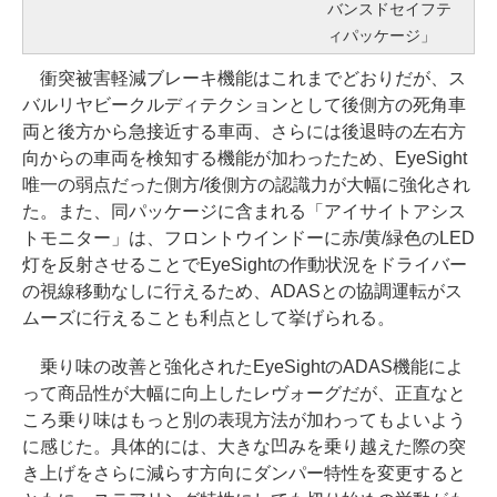
バンスドセイフテ
ィパッケージ」
衝突被害軽減ブレーキ機能はこれまでどおりだが、ス
バルリヤビークルディテクションとして後側方の死角車
両と後方から急接近する車両、さらには後退時の左右方
向からの車両を検知する機能が加わったため、EyeSight
唯一の弱点だった側方/後側方の認識力が大幅に強化され
た。また、同パッケージに含まれる「アイサイトアシス
トモニター」は、フロントウインドーに赤/黄/緑色のLED
灯を反射させることでEyeSightの作動状況をドライバー
の視線移動なしに行えるため、ADASとの協調運転がス
ムーズに行えることも利点として挙げられる。
乗り味の改善と強化されたEyeSightのADAS機能によ
って商品性が大幅に向上したレヴォーグだが、正直なと
ころ乗り味はもっと別の表現方法が加わってもよいよう
に感じた。具体的には、大きな凹みを乗り越えた際の突
き上げをさらに減らす方向にダンパー特性を変更すると