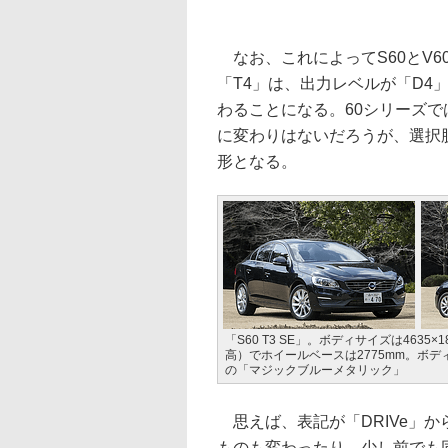
なお、これによってS60とV6
「T4」は、出力レベルが「D4
わることになる。60シリーズで
に変わりはないだろうが、選択
形となる。
「S60 T3 SE」。ボディサイズは4635×1
高）でホイールベースは2775mm。ボ
の「マジックブルーメタリック」
思えば、表記が「DRIVe」から
ものも変わったり、少し前でも同