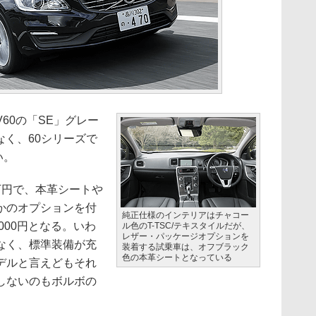
V60の「SE」グレー
はなく、60シリーズで
い。
4万円で、本革シートや
かのオプションを付
純正仕様のインテリアはチャコー
000円となる。いわ
ル色のT-TSC/テキスタイルだが、
レザー・パッケージオプションを
なく、標準装備が充
装着する試乗車は、オフブラック
色の本革シートとなっている
デルと言えどもそれ
しないのもボルボの