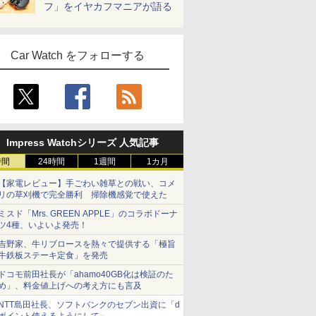
フ」をイヤカフマニアが語る
Car Watch をフォローする
Impress Watchシリーズ 人気記事
時間
24時間
1週間
1カ月
【家電レビュー】手ごわい雑草との戦い、コメ
リの草刈機で完全勝利 掃除機感覚で使えた
ミスド「Mrs. GREEN APPLE」のコラボドーナ
ツ4種、いよいよ発売！
吉野家、牛リブロースを熱々で提供する「極旨
牛鉄板ステーキ定食」を発売
ドコモ前田社長が「ahamo40GB化は検証のた
め」、料金値上げへの考え方にも言及
NTT島田社長、ソフトバンクのセブン出資に「d