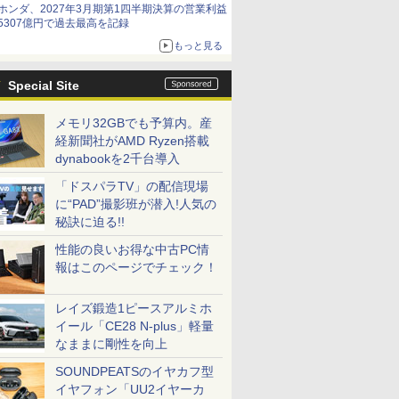
ホンダ、2027年3月期第1四半期決算の営業利益
5307億円で過去最高を記録
もっと見る
Special Site
メモリ32GBでも予算内。産
経新聞社がAMD Ryzen搭載
dynabookを2千台導入
「ドスパラTV」の配信現場
に“PAD”撮影班が潜入!人気の
秘訣に迫る!!
性能の良いお得な中古PC情
報はこのページでチェック！
レイズ鍛造1ピースアルミホ
イール「CE28 N-plus」軽量
なままに剛性を向上
SOUNDPEATSのイヤカフ型
イヤフォン「UU2イヤーカ