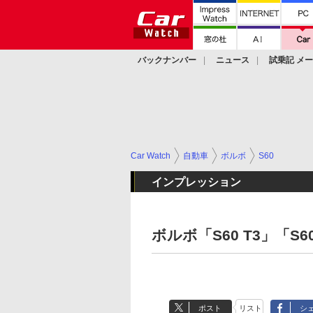
バックナンバー
ニュース
試乗記 メ
カスタム
Car Watch
自動車
ボルボ
S60
インプレッション
ボルボ「S60 T3」「S60
ポスト
リスト
シ