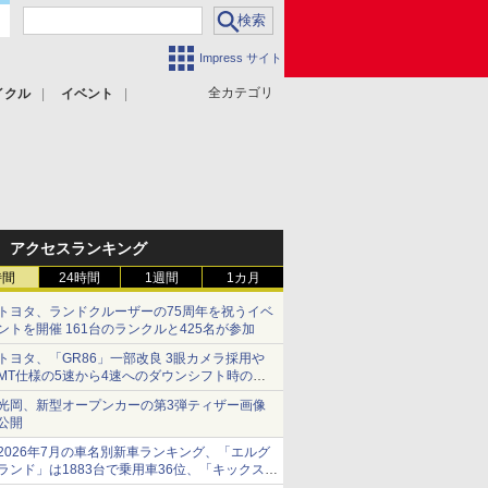
Impress サイト
全カテゴリ
イクル
イベント
アクセスランキング
時間
24時間
1週間
1カ月
トヨタ、ランドクルーザーの75周年を祝うイベ
ントを開催 161台のランクルと425名が参加
トヨタ、「GR86」一部改良 3眼カメラ採用や
MT仕様の5速から4速へのダウンシフト時の操
作性向上など
光岡、新型オープンカーの第3弾ティザー画像
公開
2026年7月の車名別新車ランキング、「エルグ
ランド」は1883台で乗用車36位、「キックス」
は2591台で27位に