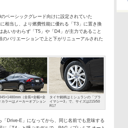
0のベーシックグレード向けに設定されていた
」に相当し、より燃費性能に優れる「T3」に置き換
はあいかわらず「T5」や「D4」が主力であること
肢のバリエーションで上と下がリニューアルされた
845×1480mm（全長×全幅×全
タイヤ銘柄はミシュランの「プラ
ディカラーはメーカーオプション
イマシー3」で、サイズは215/50
R17
「Drive-E」になってから、同じ名前でも意味する
じ「T4」と呼ぶモデルで、PAG（プレミア オート