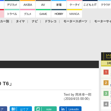
ーカー別
タイヤ
ナビ
ドラレコ
モータースポーツ
モーターサ
1
 T6」
Text by 岡本幸一郎
（2016/4/15 00:00）
ェア
はてブ
note
LinkedIn