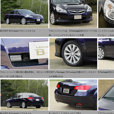
B4 2.5GT SI-Cruiseのフロントスタイル
フロントバンパーは、S-Package以外のグレードでは
ヘッドライトもS-
B4、ツーリングワゴン全グレード共通
ていない。これは
フロントバンパー開口部の運転席側に、SIクルーズ用
2.5GT L-PackageとSI-Cruiseは共通の17インチホイー
S-Package
のレーダーが見て取れる
ルが装着される
B4 2.5GT SI-Cruiseのリアスタイル
すっきりとしたデザインのリア回り
リアワイパーはハ