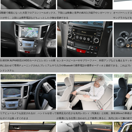
2階建て構造になった大型フロアコンソールボックス。下段には映像と音声のAUX入力端子やシガーソケッ
オーバーヘッドコ
トが付く。上段には携帯電話などちょっとした小物を収納できる
サングラスなどを
G-BOOK ALPHA対応のHDDカーナビとレガシィの車
センタースピーカーやサブウーファー、外部アンプなども備えるマッキ
内に合わせて専用チューニングされたプレミアムサウ
入力やBluetoothで携帯電話や携帯オーディオと接続できる。これは
ンドシステム
リアビューカメラも設定されるが、ハンドルを切って
後席足元の広さを先代レガシィ（写真右）と比較。身長183cmの筆者
もガイドは真っすぐのまま
が最適になる位置に合わせた上で後席に座ると、先代に比べて膝の前で