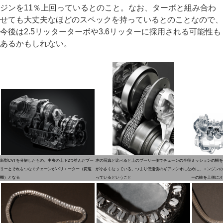
ジンを11％上回っているとのこと。なお、ターボと組み合わ
せても大丈夫なほどのスペックを持っているとのことなので、
今後は2.5リッターターボや3.6リッターに採用される可能性も
あるかもしれない。
新型CVTを分解したもの。中央の上下2つ並んだプー
左の写真と比べると上のプーリー側でチェーンの半径
ミッションの幅を
リーとそれをつなぐチェーンがバリエーター（変速
が小さくなっている。つまり低速側のギアレシオにな
めに、エンジンの
機）となる
っているということ
ーの軸を上側にオ