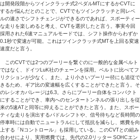
は開発段階からツインクラッチ式2ペダルMTにするかCVTに
するか悩んだとのことで、CVTでもツインクラッチと同レベ
ルの速さでシフトチェンジができるのであれば、スポーティー
な走りを楽しめると考え、CVTを選択したと言う。事実今回
採用された6速マニュアルモードでは、シフト操作からわずか
0.1秒で変速が可能。これはツインクラッチ式MTを上回る変速
速度だと言う。
このCVTでは2つのプーリーを繋ぐのに一般的な金属ベルト
ではなく、ドイツLuK社のチェーンを採用。ベルトに比べてフ
リクションが少なく、また、より小さいプーリー径にも追従で
きるため、ギア比の変速幅を広くすることができたと言う。そ
のレシオカバレージは6.3。さらにプーリー自体をコンパクト
にすることができ、車内へのセンタートンネルの張り出しを従
来の5速ATと同等に抑えることができたと言う。また、スポー
ティな走りを演出するパドルシフトや、信号待ちなど長時間の
停車時には自動でニュートラルにして抵抗を減らし、燃費を向
上する「Nコントロール」も採用している。このCVTとの組み
合わせにより、実用燃費では、先代の2.0リッター SOHCエン