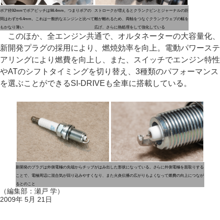
ボア径92mmでボアピッチは98.4mm。つまりボアの
ストロークが増えるとクランクピンとジャーナルの距
間はわずか6.4mm。これは一般的なエンジンと比べて
離が離れるため、両軸をつなぐクランクウェブの幅を
もかなり薄い
広げ、さらに熱処理をして強化している
このほか、全エンジン共通で、オルタネーターの大容量化、
新開発プラグの採用により、燃焼効率を向上。電動パワーステ
アリングにより燃費を向上し、また、スイッチでエンジン特性
やATのシフトタイミングを切り替え、3種類のパフォーマンス
を選ぶことができるSI-DRIVEも全車に搭載している。
新開発のプラグは外側電極の先端からチップがはみ出した形状になっている。さらに外側電極を面取りする
ことで、電極周辺に混合気が回り込みやすくなり、また火炎伝播の広がりもよくなって燃費の向上につなが
るとのこと
（編集部：瀬戸 学）
2009年 5月 21日