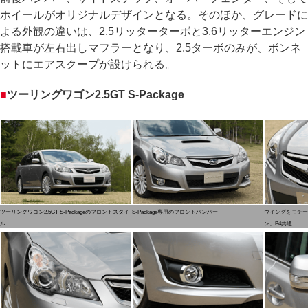
ホイールがオリジナルデザインとなる。そのほか、グレードに
よる外観の違いは、2.5リッターターボと3.6リッターエンジン
搭載車が左右出しマフラーとなり、2.5ターボのみが、ボンネ
ットにエアスクープが設けられる。
■
ツーリングワゴン2.5GT S-Package
ツーリングワゴン2.5GT S-Packageのフロントスタイ
S-Package専用のフロントバンパー
ウイングをモチー
ル
ン、B4共通