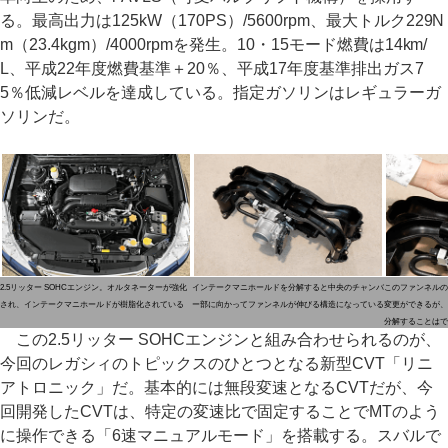
る。最高出力は125kW（170PS）/5600rpm、最大トルク229N
m（23.4kgm）/4000rpmを発生。10・15モード燃費は14km/
L、平成22年度燃費基準＋20％、平成17年度基準排出ガス7
5％低減レベルを達成している。指定ガソリンはレギュラーガ
ソリンだ。
2.5リッター SOHCエンジン。オルタネーターが強化
インテークマニホールドを分解すると中央のチャンバ
このファンネルの
され、インテークマニホールドが樹脂化されている
ー部に向かってファンネルが伸びる構造になっている
変更ができるが、
分解することはで
この2.5リッター SOHCエンジンと組み合わせられるのが、
今回のレガシィのトピックスのひとつとなる新型CVT「リニ
アトロニック」だ。基本的には無段変速となるCVTだが、今
回開発したCVTは、特定の変速比で固定することでMTのよう
に操作できる「6速マニュアルモード」を搭載する。スバルで