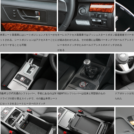
本革シート装着車にはシートポジションメモリーがセ
キーレスアクセス装着車ではプッシュスタートボタン
坂道発進でパーキ
ットされる。シートポジションはアクセスキーごとに
が組み合わせられる。その右側には電動パーキングブ
ホールドアシスト
メモリーすることも可能
レーキのスイッチやヒルホールドアシストのスイッチ
される
がある
5速ATとCVT共通のシフトレバー。手前にあるのはSI
6速MTのシフトレバーは従来と同型状のもの
ドアポケットが大
ドライブの切り替えスイッチで、その脇は本革シート
られた
にセットされるシートヒーターのスイッチ