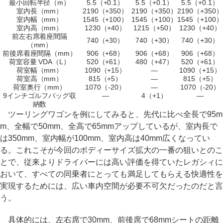
最小回転半径（m）
5.5（+0.1）
5.5（+0.1）
5.5（+0.1）
室内長（mm）
2190（+350）
2190（+350）
2190（+350）
室内幅（mm）
1545（+100）
1545（+100）
1545（+100）
室内高（mm）
1230（+40）
1215（+50）
1230（+40）
前左右席着座間隔
740（+30）
740（+30）
740（+30）
（mm）
前後席着座間隔（mm）
906（+68）
906（+68）
906（+68）
荷室容量 VDA（L）
520（+61）
480（+47）
520（+61）
荷室幅（mm）
1090（+15）
―
1090（+15）
荷室高（mm）
815（+5）
―
815（+5）
荷室奥行（mm）
1070（-20）
―
1070（-20）
9インチゴルフバッグ収
―
4（+1）
―
納数
ツーリングワゴンを例にしてみると、先代に比べ全長で95m
m、全幅で50mm、全高で65mmアップしているが、室内長で
は350mm、室内幅が100mm、室内高は40mm広くなってい
る。これこそが今回のボディーサイズ拡大の一番の狙いとのこ
とで、従来よりドライバーには高い評価を得ていたレガシィに
おいて、すべての同乗者にとっても満足してもらえる快適性を
実現するためには、広い車内空間が必要不可欠だったのだと言
う。
具体的には、左右席で30mm、前後席で68mmシートの距離