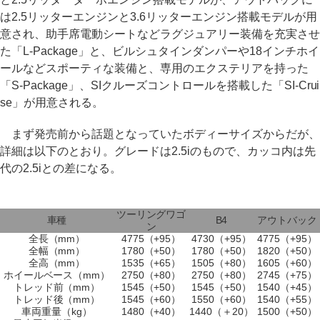
は2.5リッターエンジンと3.6リッターエンジン搭載モデルが用
意され、助手席電動シートなどラグジュアリー装備を充実させ
た「L-Package」と、ビルシュタインダンパーや18インチホイ
ールなどスポーティな装備と、専用のエクステリアを持った
「S-Package」、SIクルーズコントロールを搭載した「SI-Crui
se」が用意される。
まず発売前から話題となっていたボディーサイズからだが、
詳細は以下のとおり。グレードは2.5iのもので、カッコ内は先
代の2.5iとの差になる。
ツーリングワゴ
車種
B4
アウトバック
ン
全長（mm）
4775（+95）
4730（+95）
4775（+95）
全幅（mm）
1780（+50）
1780（+50）
1820（+50）
全高（mm）
1535（+65）
1505（+80）
1605（+60）
ホイールベース（mm）
2750（+80）
2750（+80）
2745（+75）
トレッド前（mm）
1545（+50）
1545（+50）
1540（+45）
トレッド後（mm）
1545（+60）
1550（+60）
1540（+55）
車両重量（kg）
1480（+40）
1440（＋20）
1500（+50）