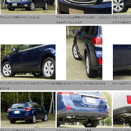
アウトバック3.6Rのフロントスタイル
アウトバックには専用のグリルが付く。これもウイン
フロントバンパー
グをモチーフにしたもの
クアウト化されて
サイドステップもアウトバックはブラックアウト化さ
前後ともにオーバーフェンダーがかぶせられる
ホイールは17イン
れている
アウトバック3.6Rのリアスタイル
リアバンパーもアウトバック専用
アウトバック2.5