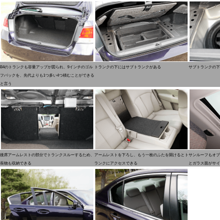
B4のトランクも容量アップが図られ、9インチのゴル
トランクの下にはサブトランクがある
サブトランクの下
フバックを、先代よりも1つ多い4つ積むことができる
と言う
後席アームレストの部分でトランクスルーするため、
アームレストを下ろし、もう一枚のふたを開けるとト
サンルーフもオプ
長物も収納できる
ランクにアクセスできる
とガラス面がサイ