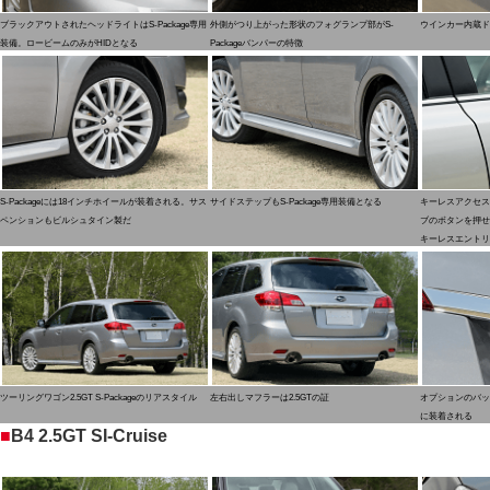
ブラックアウトされたヘッドライトはS-Package専用
外側がつり上がった形状のフォグランプ部がS-
ウインカー内蔵ド
装備。ロービームのみがHIDとなる
Packageバンパーの特徴
S-Packageには18インチホイールが装着される。サス
サイドステップもS-Package専用装備となる
キーレスアクセス
ペンションもビルシュタイン製だ
ブのボタンを押せ
キーレスエントリ
ツーリングワゴン2.5GT S-Packageのリアスタイル
左右出しマフラーは2.5GTの証
オプションのバッ
に装着される
■
B4 2.5GT SI-Cruise