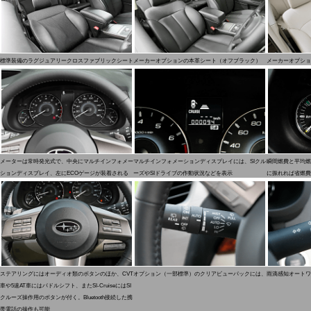
標準装備のラグジュアリークロスファブリックシート
メーカーオプションの本革シート（オフブラック）
メーカーオプショ
メーターは常時発光式で、中央にマルチインフォメー
マルチインフォメーションディスプレイには、SIクル
瞬間燃費と平均燃
ションディスプレイ、左にECOゲージが装着される
ーズやSIドライブの作動状況などを表示
に振れれば省燃費
ステアリングにはオーディオ類のボタンのほか、CVT
オプション（一部標準）のクリアビューパックには、雨滴感知オートワ
車や5速AT車にはパドルシフト、またSI-CruiseにはSI
クルーズ操作用のボタンが付く。Bluetooth接続した携
帯電話の操作も可能