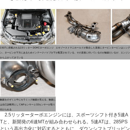
2.5GTに搭載される2.5リッター DOHCターボエンジ
エキゾーストマニホールドが集合した直後にタービン
タービンはシング
ン。タービンが下方にあるためインテークパイプが下
が配置されている。その直後に付いているのが触媒だ
いるが、エンジン
から上がってきている
触媒をのぞくと中にセラミック触媒が見える。触媒に
は自己診断用としてA/FセンサーとO2センサーが取り
付けられる
2.5リッターターボエンジンには、スポーツシフト付き5速A
Tと、新開発の6速MTが組み合わせられる。5速ATは、285PS
という高出力化に対応するとともに、ダウンシフトブリッピン