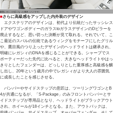
新型レガシィの広くなった車内（パノラマ）
■
さらに高級感をアップした内外装のデザイン
エクステリアのデザインは、初代より伝統だったサッシレス
ドアやワゴンボディーのガラスtoガラスデザインのDピラーを
廃止するなど、思い切った決断が見て取れる。それでいて、こ
こ最近のスバルの伝統であるウィングをモチーフにしたグリル
や、鷹目風のつり上ったデザインのヘッドライトは継承され、
明確にレガシィのDNAを感じることができる。シャープでス
ポーティーだった先代に比べると、大きなヘッドライトやはっ
きりとしたフェンダーは、どっしりとした重厚感と高級感を醸
し出し、20年という歳月の中でレガシィがより大人の雰囲気
に成長したことを感じさせる。
バンパーやサイドステップの意匠は、ツーリングワゴンとB
4が共通になるが、「S-Package」のみフロントバンパーとサ
イドステップが専用品となり、ヘッドライトがブラックアウト
され、ホイールが18インチとなる。また、アウトバックは、
前後バンパー、サイドステップ、オーバーフェンダー、そして