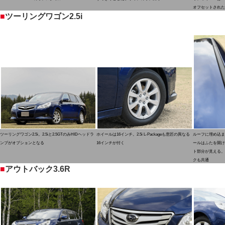
オフセットされた
■
ツーリングワゴン2.5i
ツーリングワゴン2.5i。2.5iと2.5GTのみHIDヘッドラ
ホイールは16インチ。2.5i L-Packageも意匠の異なる
ルーフに埋め込ま
ンプがオプションとなる
16インチが付く
ールはふたを開け
ト部分が見える。
クも共通
■
アウトバック3.6R