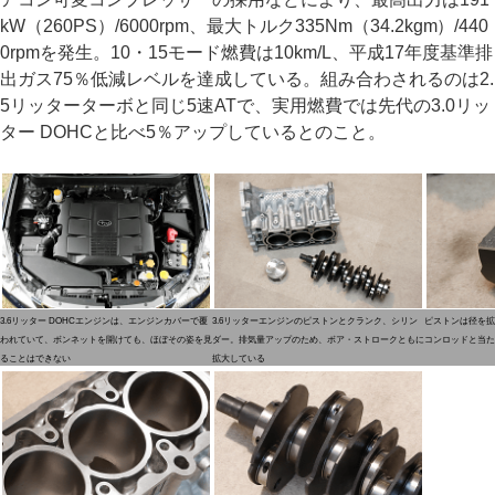
kW（260PS）/6000rpm、最大トルク335Nm（34.2kgm）/440
0rpmを発生。10・15モード燃費は10km/L、平成17年度基準排
出ガス75％低減レベルを達成している。組み合わされるのは2.
5リッターターボと同じ5速ATで、実用燃費では先代の3.0リッ
ター DOHCと比べ5％アップしているとのこと。
3.6リッター DOHCエンジンは、エンジンカバーで覆
3.6リッターエンジンのピストンとクランク、シリン
ピストンは径を拡
われていて、ボンネットを開けても、ほぼその姿を見
ダー。排気量アップのため、ボア・ストロークともに
コンロッドと当た
ることはできない
拡大している