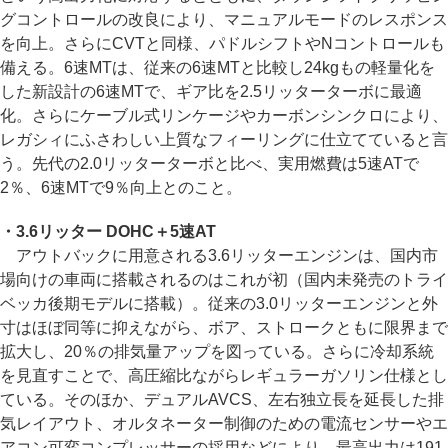
グコントロールの改良により、マニュアルモードのレスポンス
を向上。さらにCVTと同様、パドルシフトやNコントロールも
備える。6速MTは、従来の6速MTと比較し24kgもの軽量化を
した新設計の6速MTで、ギア比を2.5リッターターボに最適
化。さらにケーブル式リンケージやカーボンシンクロにより、
レガシィにふさわしい上質なフィーリングに仕立てていると言
う。先代の2.0リッターターボと比べ、実用燃費は5速ATで
2％、6速MTで9％向上とのこと。
・3.6リッター DOHC＋5速AT
アウトバックに用意される3.6リッターエンジンは、国内市
場向けの車両に搭載されるのはこれが初（国内未発売のトライ
ベッカ後期モデルに搭載）。従来の3.0リッターエンジンと外
寸はほぼ同等に抑えながら、ボア、ストロークともに限界まで
拡大し、20％の排気量アップを図っている。さらに冷却系統
を見直すことで、高圧縮比ながらレギュラーガソリン仕様とし
ている。そのほか、デュアルAVCS、左右独立長を延長した排
気レイアウト、オルタネーター制御のための電流センサーやエ
アコン可変コンプレッサーの採用などにより、最高出力は191