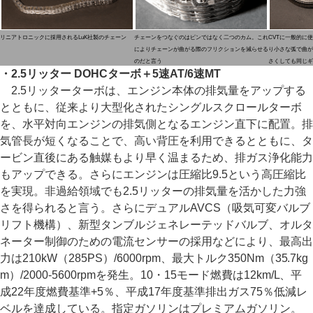
リニアトロニックに採用されるLuK社製のチェーン
チェーンをつなぐのはピンではなく二つのカム。これ
CVTに一般的に
によりチェーンが曲がる際のフリクションを減らせる
り小さな弧で曲が
のだと言う
さくしても同じギ
・2.5リッター DOHCターボ＋5速AT/6速MT
2.5リッターターボは、エンジン本体の排気量をアップする
とともに、従来より大型化されたシングルスクロールターボ
を、水平対向エンジンの排気側となるエンジン直下に配置。排
気管長が短くなることで、高い背圧を利用できるとともに、タ
ービン直後にある触媒もより早く温まるため、排ガス浄化能力
もアップできる。さらにエンジンは圧縮比9.5という高圧縮比
を実現。非過給領域でも2.5リッターの排気量を活かした力強
さを得られると言う。さらにデュアルAVCS（吸気可変バルブ
リフト機構）、新型タンブルジェネレーテッドバルブ、オルタ
ネーター制御のための電流センサーの採用などにより、最高出
力は210kW（285PS）/6000rpm、最大トルク350Nm（35.7kg
m）/2000-5600rpmを発生。10・15モード燃費は12km/L、平
成22年度燃費基準+5％、平成17年度基準排出ガス75％低減レ
ベルを達成している。指定ガソリンはプレミアムガソリン。