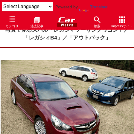
Powered by
Translate
カテゴリ
過去記事
検索
Impressサイト
写真で見るスバル「レガシィツーリングワゴン」／
「レガシィB4」／「アウトバック」