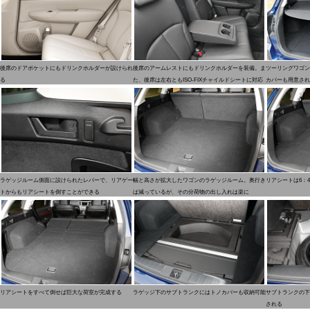
後席のドアポケットにもドリンクホルダーが設けられ
後席のアームレストにもドリンクホルダーを装備。ま
ツーリングワゴン
る
た、後席は左右ともISO-FIXチャイルドシートに対応
カバーも用意され
ラゲッジルーム側面に設けられたレバーで、リアゲー
幅と高さが拡大したワゴンのラゲッジルーム。奥行き
リアシートは6：
トからもリアシートを倒すことができる
は減っているが、その分荷物の出し入れは楽に
リアシートをすべて倒せば巨大な荷室が完成する
ラゲッジ下のサブトランクにはトノカバーも収納可能
サブトランクの下
される