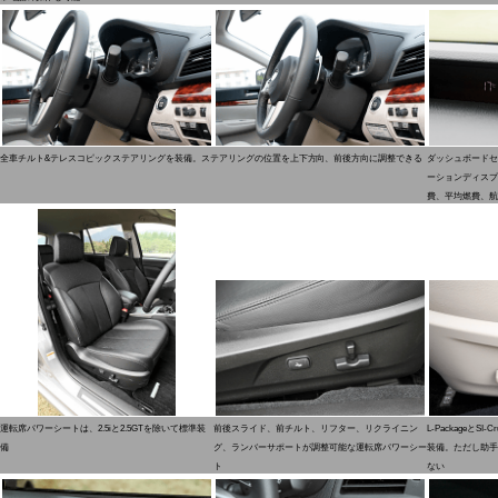
全車チルト&テレスコピックステアリングを装備。ステアリングの位置を上下方向、前後方向に調整できる
ダッシュボードセ
ーションディスプ
費、平均燃費、航
運転席パワーシートは、2.5iと2.5GTを除いて標準装
前後スライド、前チルト、リフター、リクライニン
L-PackageとS
備
グ、ランバーサポートが調整可能な運転席パワーシー
装備。ただし助手
ト
ない