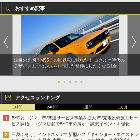
おすすめ記事
注目の光岡「M55」の世界観に触れた！ 古きよき時代の
デザインエッセンスを再現した相棒にしたくなる1台
●
●
●
●
●
アクセスランキング
1時間
24時間
1週間
1カ月
BYDとコジマ、EV関連サービス事業を拡大 EV充電設備施工サー
ビス開始、コジマ店舗でBYD車の展示・試乗イベントを強化
三菱ふそう、インドネシアで新型バス「キャンター・エクストラ