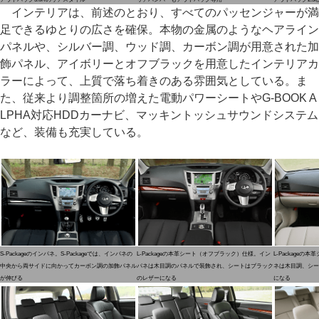
インテリアは、前述のとおり、すべてのパッセンジャーが満
足できるゆとりの広さを確保。本物の金属のようなヘアライン
パネルや、シルバー調、ウッド調、カーボン調が用意された加
飾パネル、アイボリーとオフブラックを用意したインテリアカ
ラーによって、上質で落ち着きのある雰囲気としている。ま
た、従来より調整箇所の増えた電動パワーシートやG-BOOK A
LPHA対応HDDカーナビ、マッキントッシュサウンドシステム
など、装備も充実している。
S-Packageのインパネ。S-Packageでは、インパネの
L-Packageの本革シート（オフブラック）仕様。イン
L-Package
中央から両サイドに向かってカーボン調の加飾パネル
パネは木目調のパネルで装飾され、シートはブラック
ネは木目調、シー
が伸びる
のレザーになる
になる