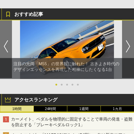
おすすめ記事
注目の光岡「M55」の世界観に触れた！ 古きよき時代の
デザインエッセンスを再現した相棒にしたくなる1台
●
●
●
●
●
アクセスランキング
1時間
24時間
1週間
1カ月
カーメイト、ペダルを物理的に固定することで車両の発進・盗難
を防止する「ブレーキペダルロック1」