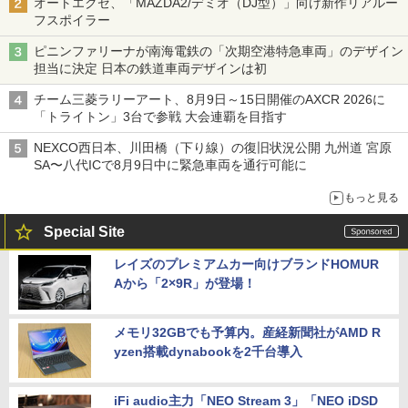
オートエクゼ、「MAZDA2/デミオ（DJ型）」向け新作リアルー
フスポイラー
ピニンファリーナが南海電鉄の「次期空港特急車両」のデザイン
担当に決定 日本の鉄道車両デザインは初
チーム三菱ラリーアート、8月9日～15日開催のAXCR 2026に
「トライトン」3台で参戦 大会連覇を目指す
NEXCO西日本、川田橋（下り線）の復旧状況公開 九州道 宮原
SA〜八代ICで8月9日中に緊急車両を通行可能に
もっと見る
Special Site
レイズのプレミアムカー向けブランドHOMUR
Aから「2×9R」が登場！
メモリ32GBでも予算内。産経新聞社がAMD R
yzen搭載dynabookを2千台導入
iFi audio主力「NEO Stream 3」「NEO iDSD