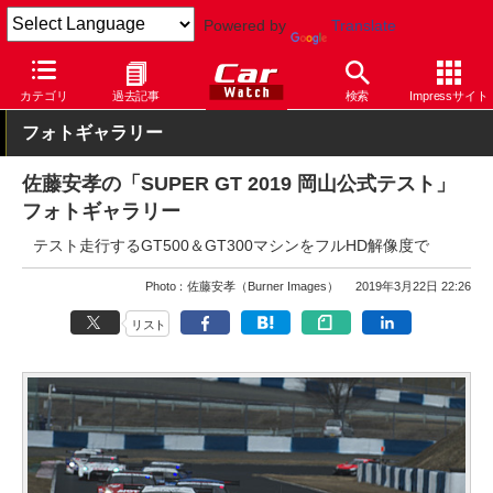
Powered by
Translate
Car Watch
モータースポーツ
SUPER GT
カテゴリ
過去記事
検索
Impressサイト
フォトギャラリー
佐藤安孝の「SUPER GT 2019 岡山公式テスト」
フォトギャラリー
テスト走行するGT500＆GT300マシンをフルHD解像度で
Photo：佐藤安孝（Burner Images）
2019年3月22日 22:26
リスト