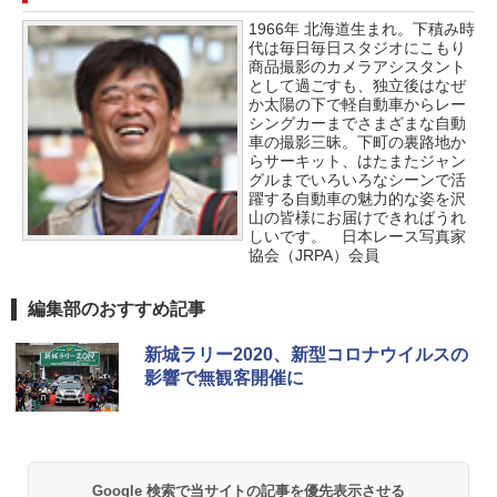
1966年 北海道生まれ。下積み時
代は毎日毎日スタジオにこもり
商品撮影のカメラアシスタント
として過ごすも、独立後はなぜ
か太陽の下で軽自動車からレー
シングカーまでさまざまな自動
車の撮影三昧。下町の裏路地か
らサーキット、はたまたジャン
グルまでいろいろなシーンで活
躍する自動車の魅力的な姿を沢
山の皆様にお届けできればうれ
しいです。 日本レース写真家
協会（JRPA）会員
編集部のおすすめ記事
新城ラリー2020、新型コロナウイルスの
影響で無観客開催に
Google 検索で当サイトの記事を優先表示させる