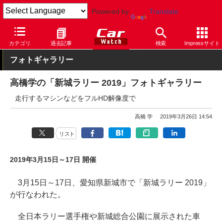
Powered by
Translate
Car Watch
モータースポーツ
ラリー
カテゴリ
過去記事
検索
Impressサイト
フォトギャラリー
高橋学の「新城ラリー 2019」フォトギャラリー
走行するマシンなどをフルHD解像度で
高橋 学
2019年3月26日 14:54
リスト
2019年3月15日～17日 開催
3月15日～17日、愛知県新城市で「新城ラリー 2019」
が行なわれた。
全日本ラリー選手権や新城総合公園に展示された車