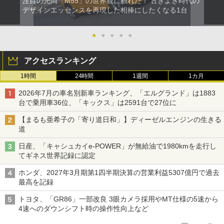
注目の光岡「M55」の世界観に触れた！ 古きよき時代の
デザインエッセンスを再現した相棒にしたくなる1台
●
●
●
●
●
アクセスランキング
1時間
24時間
1週間
1カ月
2026年7月の車名別新車ランキング、「エルグランド」は1883
台で乗用車36位、「キックス」は2591台で27位に
【まるも亜希子の「寄り道日和」】ディーゼルエンジンの生きる
道
日産、「キャシュカイe-POWER」が無給油で1980kmを走行し
てギネス世界記録に認定
ホンダ、2027年3月期第1四半期決算の営業利益5307億円で過去
最高を記録
トヨタ、「GR86」一部改良 3眼カメラ採用やMT仕様の5速から
4速へのダウンシフト時の操作性向上など