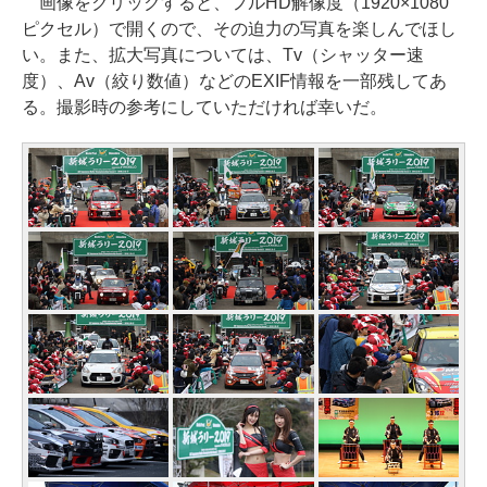
画像をクリックすると、フルHD解像度（1920×1080
ピクセル）で開くので、その迫力の写真を楽しんでほし
い。また、拡大写真については、Tv（シャッター速
度）、Av（絞り数値）などのEXIF情報を一部残してあ
る。撮影時の参考にしていただければ幸いだ。