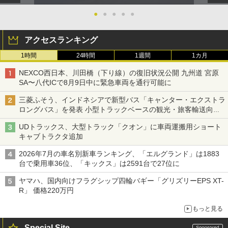
●
●
●
●
●
アクセスランキング
1時間
24時間
1週間
1カ月
NEXCO西日本、川田橋（下り線）の復旧状況公開 九州道 宮原
SA〜八代ICで8月9日中に緊急車両を通行可能に
三菱ふそう、インドネシアで新型バス「キャンター・エクストラ
ロングバス」を発表 小型トラックベースの観光・旅客輸送向け
バス
UDトラックス、大型トラック「クオン」に車両運搬用ショート
キャブトラクタ追加
2026年7月の車名別新車ランキング、「エルグランド」は1883
台で乗用車36位、「キックス」は2591台で27位に
ヤマハ、国内向けフラグシップ四輪バギー「グリズリーEPS XT-
R」 価格220万円
もっと見る
Special Site