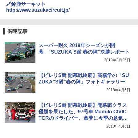
🔗鈴鹿サーキット
http://www.suzukacircuit.jp/
関連記事
スーパー耐久 2019年シーズンが開
幕。“SUZUKA S耐 春の陣”決勝レポート
2019年3月26日
【ピレリS耐 開幕戦鈴鹿】高橋学の「SU
ZUKA“S耐”春の陣」フォトギャラリー
2018年4月5日
【ピレリS耐 開幕戦鈴鹿】開幕戦クラス
優勝を果たした、97号車 Modulo CIVIC
TCRのドライバー、童夢に今季の意気込
みを聞く
2018年4月3日