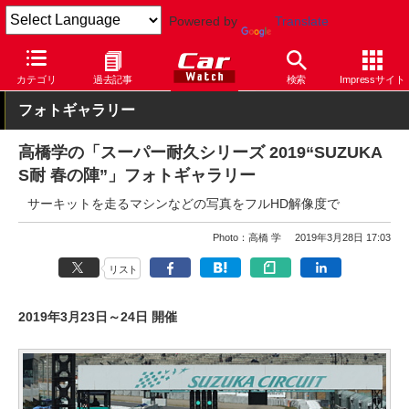
Powered by
Translate
Car Watch
モータースポーツ
その他
カテゴリ
過去記事
検索
Impressサイト
フォトギャラリー
高橋学の「スーパー耐久シリーズ 2019“SUZUKA
S耐 春の陣”」フォトギャラリー
サーキットを走るマシンなどの写真をフルHD解像度で
Photo：高橋 学
2019年3月28日 17:03
リスト
2019年3月23日～24日 開催