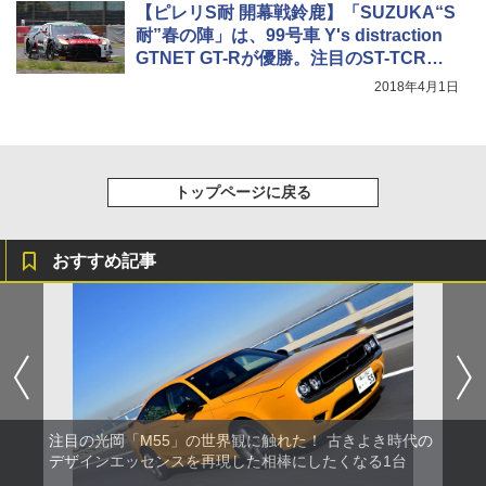
【ピレリS耐 開幕戦鈴鹿】「SUZUKA“S
耐”春の陣」は、99号車 Y's distraction
GTNET GT-Rが優勝。注目のST-TCRク
ラスは97号車 Modulo CIVIC TCRが優勝
2018年4月1日
トップページに戻る
おすすめ記事
注目の光岡「M55」の世界観に触れた！ 古きよき時代の
デザインエッセンスを再現した相棒にしたくなる1台