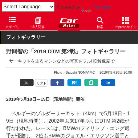
Powered by
Translate
Car Watch
モータースポーツ
その他
カテゴリ
過去記事
検索
Impressサイト
フォトギャラリー
野間智の「2019 DTM 第2戦」フォトギャラリー
サーキットを走るマシンなどの写真をフルHD解像度で
Photo：Satoshi NOMA/IMC
2019年5月28日 20:08
リスト
2019年5月18日～19日（現地時間）開催
ベルギーのゾルダーサーキット（4km）で5月18日～1
9日（現地時間）、2002年以来17年ぶりにDTM 第2戦が
行なわれた。レース1は、BMWのフィリップ・エング選
手が優勝し、2位もBMWのジョエル・エリクソン選手と