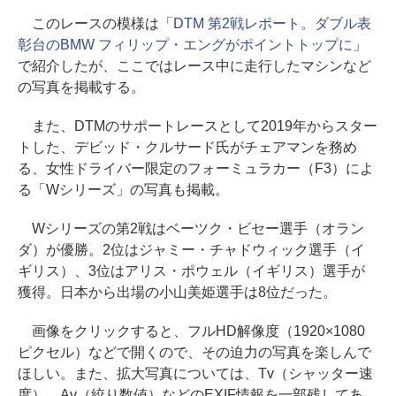
このレースの模様は「
DTM 第2戦レポート。ダブル表
彰台のBMW フィリップ・エングがポイントトップに
」
で紹介したが、ここではレース中に走行したマシンなど
の写真を掲載する。
また、DTMのサポートレースとして2019年からスター
トした、デビッド・クルサード氏がチェアマンを務め
る、女性ドライバー限定のフォーミュラカー（F3）によ
る「Wシリーズ」の写真も掲載。
Wシリーズの第2戦はベーツク・ビセー選手（オラン
ダ）が優勝。2位はジャミー・チャドウィック選手（イ
ギリス）、3位はアリス・ポウェル（イギリス）選手が
獲得。日本から出場の小山美姫選手は8位だった。
画像をクリックすると、フルHD解像度（1920×1080
ピクセル）などで開くので、その迫力の写真を楽しんで
ほしい。また、拡大写真については、Tv（シャッター速
度）、Av（絞り数値）などのEXIF情報を一部残してあ