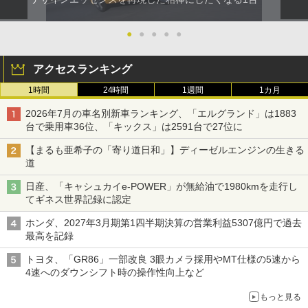
●
●
●
●
●
アクセスランキング
1時間
24時間
1週間
1カ月
2026年7月の車名別新車ランキング、「エルグランド」は1883
台で乗用車36位、「キックス」は2591台で27位に
【まるも亜希子の「寄り道日和」】ディーゼルエンジンの生きる
道
日産、「キャシュカイe-POWER」が無給油で1980kmを走行し
てギネス世界記録に認定
ホンダ、2027年3月期第1四半期決算の営業利益5307億円で過去
最高を記録
トヨタ、「GR86」一部改良 3眼カメラ採用やMT仕様の5速から
4速へのダウンシフト時の操作性向上など
もっと見る