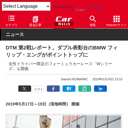
Powered by
Translate
Car Watch
モータースポーツ
その他
カテゴリ
過去記事
検索
Impressサイト
ニュース
DTM 第2戦レポート。ダブル表彰台のBMW フィ
リップ・エングがポイントトップに
女性ドライバー限定のフォーミュラカーレース「Wシリー
ズ」も開催
Satoshi NOMA/IMC
2019年5月24日 23:15
リスト
2019年5月17日～19日（現地時間） 開催