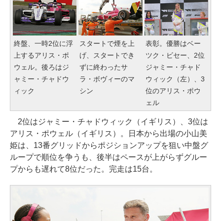
終盤、一時2位に浮
スタートで煙を上
表彰。優勝はベー
上するアリス・ポ
げ、スタートでき
ツク・ビセー、2位
ウェル。後ろはジ
ずに終わったサ
ジャミー・チャド
ャミー・チャドウ
ラ・ボヴィーのマ
ウィック（左）、3
ィック
シン
位のアリス・ポウ
ェル
2位はジャミー・チャドウィック（イギリス）、3位は
アリス・ポウェル（イギリス）。日本から出場の小山美
姫は、13番グリッドからポジションアップを狙い中盤グ
ループで順位を争うも、後半はペースが上がらずグルー
プからも遅れて8位だった。完走は15台。