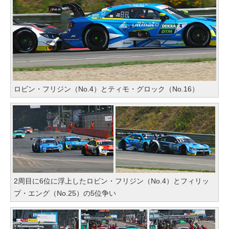
ロビン・フリジン（No.4）とティモ・グロック（No.16）
2周目に6位に浮上したロビン・フリジン（No.4）とフィリッ
プ・エング（No.25）の5位争い