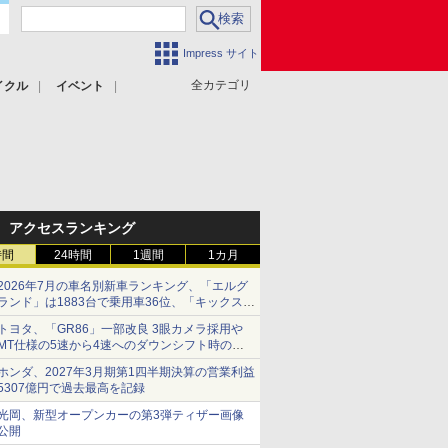
Impress サイト
全カテゴリ
イクル
イベント
アクセスランキング
時間
24時間
1週間
1カ月
2026年7月の車名別新車ランキング、「エルグ
ランド」は1883台で乗用車36位、「キックス」
は2591台で27位に
トヨタ、「GR86」一部改良 3眼カメラ採用や
MT仕様の5速から4速へのダウンシフト時の操
作性向上など
ホンダ、2027年3月期第1四半期決算の営業利益
5307億円で過去最高を記録
光岡、新型オープンカーの第3弾ティザー画像
公開