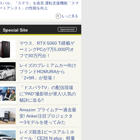
スバル、「ステラ」を改良 運転支援機能「スマ
ートアシスト」の性能を向上
もっと見る
Special Site
マウス、RTX 5060 Ti搭載ゲ
ーミングPCが7万5,000円オ
フで30万円台！
レイズのプレミアムカー向け
ブランドHOMURAから
「2×9R」が登場！
「ドスパラTV」の配信現場
に“PAD”撮影班が潜入!人気の
秘訣に迫る!!
Amazon プライムデー過去最
安! Anker注目プロジェクタ
ー3モデルを使ってみた
レイズ鍛造1ピースアルミホ
イール「CE28 N-plus」軽量