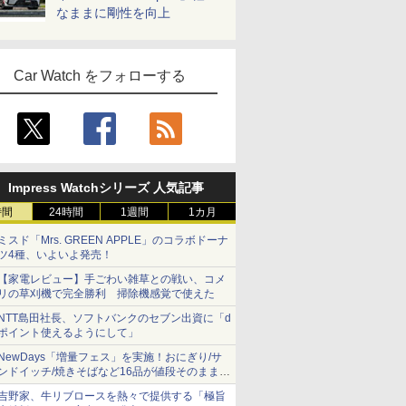
なままに剛性を向上
Car Watch をフォローする
Impress Watchシリーズ 人気記事
時間
24時間
1週間
1カ月
ミスド「Mrs. GREEN APPLE」のコラボドーナ
ツ4種、いよいよ発売！
【家電レビュー】手ごわい雑草との戦い、コメ
リの草刈機で完全勝利 掃除機感覚で使えた
NTT島田社長、ソフトバンクのセブン出資に「d
ポイント使えるようにして」
NewDays「増量フェス」を実施！おにぎり/サ
ンドイッチ/焼きそばなど16品が値段そのままで
ボリュームアップ
吉野家、牛リブロースを熱々で提供する「極旨