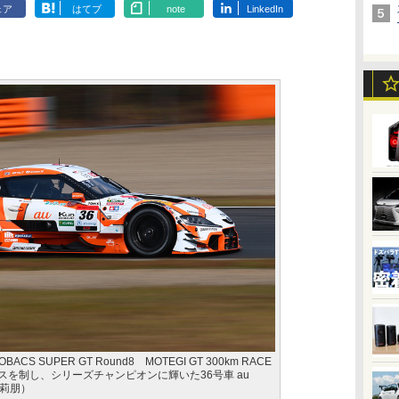
ェア
はてブ
note
LinkedIn
BACS SUPER GT Round8 MOTEGI GT 300km RACE
0クラスを制し、シリーズチャンピオンに輝いた36号車 au
宮田莉朋）