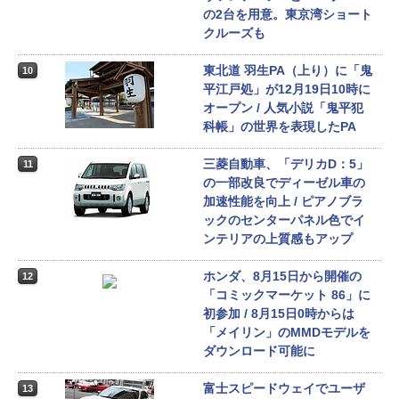
の2台を用意。東京湾ショート
クルーズも
東北道 羽生PA（上り）に「鬼
10
平江戸処」が12月19日10時に
オープン / 人気小説「鬼平犯
科帳」の世界を表現したPA
三菱自動車、「デリカD：5」
11
の一部改良でディーゼル車の
加速性能を向上 / ピアノブラ
ックのセンターパネル色でイ
ンテリアの上質感もアップ
ホンダ、8月15日から開催の
12
「コミックマーケット 86」に
初参加 / 8月15日0時からは
「メイリン」のMMDモデルを
ダウンロード可能に
富士スピードウェイでユーザ
13