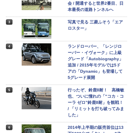
会 / 開通すると世界2番目、日
本最長の道路トンネルへ
写真で見る 三菱ふそう「エア
3
ロスター」
ランドローバー、「レンジロ
4
ーバー・イヴォーク」に上級
グレード「Autobiography」
追加 / 2015年モデルでは5ド
アの「Dynamic」も登場して
5グレード展開
行ったぞ、鈴鹿8耐！ 高橋敏
5
也、ついに憧れの「“コカ・コ
ーラ ゼロ”鈴鹿8耐」を観戦！
/ 「リミットを打ち破ってみま
した」
2014年上半期の販売首位は13
6