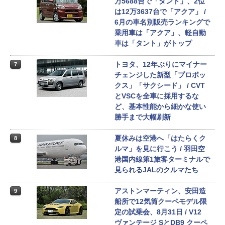
万5688台で「タント」、2位
は12万3637台で「アクア」 /
6月の車名別販売ランキングで
乗用車は「アクア」、軽自動
車は「タント」がトップ
トヨタ、12年ぶりにマイナー
7
チェンジした新型「プロボッ
クス」「サクシード」 / CVT
とVSCを全車に採用するな
ど、基本性能から細かな使い
勝手まで大幅刷新
夏休みは空港へ「はたらくク
8
ルマ」を見に行こう / 羽田空
港国内線第1旅客ターミナルで
見られるJALのクルマたち
アストンマーティン、安田造
9
船所で12気筒クーペモデル限
定の試乗会、8月31日 / V12
ヴァンテージ SとDB9 クーペ