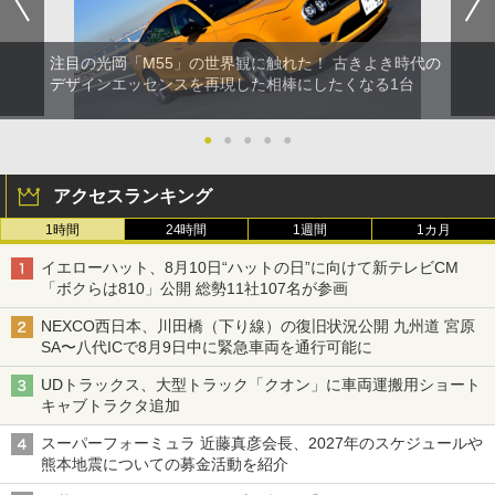
注目の光岡「M55」の世界観に触れた！ 古きよき時代の
デザインエッセンスを再現した相棒にしたくなる1台
●
●
●
●
●
アクセスランキング
1時間
24時間
1週間
1カ月
イエローハット、8月10日“ハットの日”に向けて新テレビCM
「ボクらは810」公開 総勢11社107名が参画
NEXCO西日本、川田橋（下り線）の復旧状況公開 九州道 宮原
SA〜八代ICで8月9日中に緊急車両を通行可能に
UDトラックス、大型トラック「クオン」に車両運搬用ショート
キャブトラクタ追加
スーパーフォーミュラ 近藤真彦会長、2027年のスケジュールや
熊本地震についての募金活動を紹介