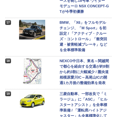
ースを制し18号車 ウイダー
モデューロ NSX CONCEPT-G
Tが今季初優勝
BMW、「X6」をフルモデル
17
チェンジ、「M Sport」を初
設定 / 「アクティブ・クルー
ズ・コントロール」「衝突回
避・被害軽減ブレーキ」など
を全車標準装備
NEXCO中日本、東名～関越間
18
で都心を経由する交通が約9割
から約3割に大幅減少 / 圏央道
相模原愛川IC～高尾山ICの開
通1カ月後の整備効果を発表
三菱自動車、一部改良で「ミ
19
ラージュ」に「ASC」「ヒル
スタートアシスト」を全車標
準装備 / 「運転席ハイトアジ
ャスター」も全車標準化して