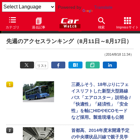
Powered by
Translate
アクセスランキング
カテゴリ
過去記事
検索
Impressサイト
先週のアクセスランキング（8月11日～8月17日）
（2014/8/18 11:34）
リスト
三菱ふそう、18年ぶりにフェ
1
イスリフトした新型大型路線
バス「エアロスター」説明会 /
「快適性」「経済性」「安全
性」を軸にHIDやECOモード
など採用。製造現場も公開
首都高、2014年度末開通予定
2
の中央環状品川線で親子見学