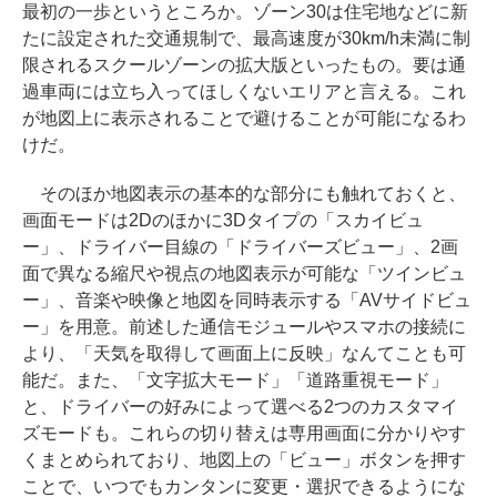
最初の一歩というところか。ゾーン30は住宅地などに新
たに設定された交通規制で、最高速度が30km/h未満に制
限されるスクールゾーンの拡大版といったもの。要は通
過車両には立ち入ってほしくないエリアと言える。これ
が地図上に表示されることで避けることが可能になるわ
けだ。
そのほか地図表示の基本的な部分にも触れておくと、
画面モードは2Dのほかに3Dタイプの「スカイビュ
ー」、ドライバー目線の「ドライバーズビュー」、2画
面で異なる縮尺や視点の地図表示が可能な「ツインビュ
ー」、音楽や映像と地図を同時表示する「AVサイドビュ
ー」を用意。前述した通信モジュールやスマホの接続に
より、「天気を取得して画面上に反映」なんてことも可
能だ。また、「文字拡大モード」「道路重視モード」
と、ドライバーの好みによって選べる2つのカスタマイ
ズモードも。これらの切り替えは専用画面に分かりやす
くまとめられており、地図上の「ビュー」ボタンを押す
ことで、いつでもカンタンに変更・選択できるようにな