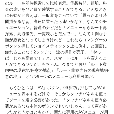
のルートを即時探索して比較表示。予想時間、距離、料
金の違いをひと目で確認することができる。どんなとき
に有効かと言えば、一般道を走っていて「思ったより時
間掛かるなぁ、高速に乗ったら速いかな？」なんてシチ
ュエーション。普通のナビだと「メニューからルート再
探索、高速優先、一覧表示と選んで～」なんて面倒な手
順が必要となってしまうけれど、これならコマンダーの
ボタンを押してジョイスティックを上に倒す、と画面に
触れることなく2タッチで一連の操作が完了。「やっ
ぱ、じゃあ高速で！」と、スマートにルートを変えるこ
とができるワケだ。もちろん、今までどおり「ルート案
内中の現在地/任意の地点」「ルート非案内時の現在地/任
意の地点」と4パターンのメニューも利用可能だ。
もうひとつは「AV」ボタン。09系では押してもAVメ
ニューを表示するだけで、そこからタッチパネルを使っ
てソースを選ぶ必要があった。「タッチパネルを使う必
要があるなら本体のボタンでもいいじゃん」って声があ
ったかどうかはともかく、新たに専用のAVメニューが用