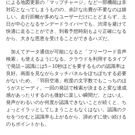
による地図更新の「マップチャージ」など一部機能は非
対応となってしまうものの、余計な出費が不要なのは嬉
しい。走行距離が多めなユーザーだけにとどまらず、土
日が中心となるサンデードライバーでも、渋滞を避けて
快適に走ることができ、到着予想時刻もより正確になる
から、大きな恩恵を受けることができるハズだ。
加えてデータ通信が可能になると「フリーワード音声
検索」も使えるようになる。クラウドを利用するタイプ
で発話～認識には5～10秒ほどを要するものの認識率は
良好。画面を見ながらタッチパネルをぽちぽちする必要
がないため、「羽田空港」程度の文字数でもこっちのほ
うがスピーディ。一回の発話で検索が決まると変な達成
感があったりするのも微妙に楽しい瞬間だ。とはいえ、
発声がわるいのか何度か認識できないことが続くと、ち
ょっとイラッとしてしまうこともなくはない。認識のク
セをつかむと認識率も上がるから、諦めずに使い続ける
のもポイントかも。