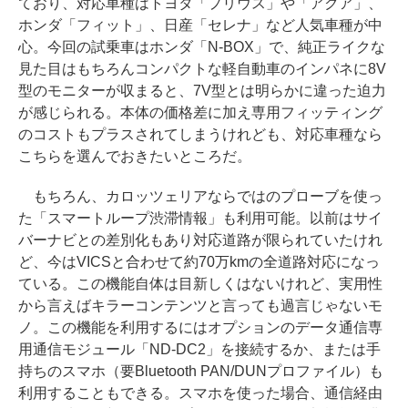
ており、対応車種はトヨタ「プリウス」や「アクア」、
ホンダ「フィット」、日産「セレナ」など人気車種が中
心。今回の試乗車はホンダ「N-BOX」で、純正ライクな
見た目はもちろんコンパクトな軽自動車のインパネに8V
型のモニターが収まると、7V型とは明らかに違った迫力
が感じられる。本体の価格差に加え専用フィッティング
のコストもプラスされてしまうけれども、対応車種なら
こちらを選んでおきたいところだ。
もちろん、カロッツェリアならではのプローブを使っ
た「スマートループ渋滞情報」も利用可能。以前はサイ
バーナビとの差別化もあり対応道路が限られていたけれ
ど、今はVICSと合わせて約70万kmの全道路対応になっ
ている。この機能自体は目新しくはないけれど、実用性
から言えばキラーコンテンツと言っても過言じゃないモ
ノ。この機能を利用するにはオプションのデータ通信専
用通信モジュール「ND-DC2」を接続するか、または手
持ちのスマホ（要Bluetooth PAN/DUNプロファイル）も
利用することもできる。スマホを使った場合、通信経由