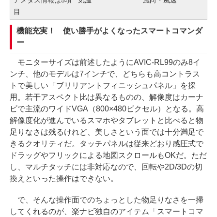
目
機能充実！ 使い勝手がよくなったスマートコマンダ
ー
モニターサイズは前述したようにAVIC-RL99のみ8イ
ンチ、他のモデルは7インチで、どちらも高コントラス
トで美しい「ブリリアントフィニッシュパネル」を採
用。若干アスペクト比は異なるものの、解像度はカーナ
ビで主流のワイドVGA（800×480ピクセル）となる。高
解像度化が進んでいるスマホやタブレットと比べると物
足りなさは残るけれど、美しさという面では十分満足で
きるクオリティだ。タッチパネルは従来どおり感圧式で
ドラッグやフリックによる地図スクロールもOKだ。ただ
し、マルチタッチには非対応なので、回転や2D/3Dの切
換えといった操作はできない。
で、そんな操作面でのちょっとした物足りなさを一掃
してくれるのが、楽ナビ独自のアイテム「スマートコマ