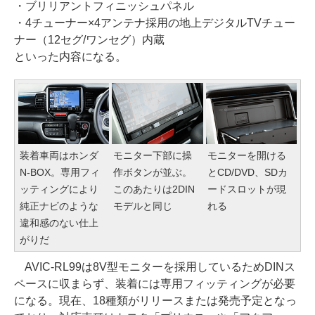
・ブリリアントフィニッシュパネル
・4チューナー×4アンテナ採用の地上デジタルTVチュー
ナー（12セグ/ワンセグ）内蔵
といった内容になる。
装着車両はホンダ
モニター下部に操
モニターを開ける
N-BOX。専用フィ
作ボタンが並ぶ。
とCD/DVD、SDカ
ッティングにより
このあたりは2DIN
ードスロットが現
純正ナビのような
モデルと同じ
れる
違和感のない仕上
がりだ
AVIC-RL99は8V型モニターを採用しているためDINス
ペースに収まらず、装着には専用フィッティングが必要
になる。現在、18種類がリリースまたは発売予定となっ