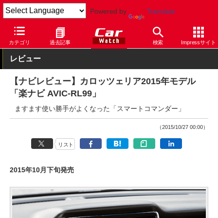
Powered by
Translate
Car Watch
パーツ
カー用品
カーナビ
カテゴリ
過去記事
検索
Impressサイト
レビュー
【ナビレビュー】カロッツェリア2015年モデル
「楽ナビ AVIC-RL99」
ますます使い勝手がよくなった「スマートコマンダー」
（2015/10/27 00:00）
リスト
2015年10月下旬発売