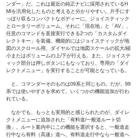
ンダー」だ。これは最近の純正ナビに採用されているH
MIを汎用化したものと考えると分かりやすい。片手にす
っぽり収るコンパクトなボディーに、ジョイスティック
とロータリーボリューム、それに「現在地」と「AV」、
任意のコマンドを直接実行できる2つの「カスタムダイ
レクトキー」を装備。機能的にはジョイスティックが地
図のスクロール用、ダイヤルでは地図スケールの拡大/縮
小またはボリュームの上/下が行える。また、ジョイステ
ィック部分は押しボタンにもなっており、専用の「ダイ
レクトメニュー」を実行することが可能となっている。
と、コマンダーそのものは09系と同じもの。だが、99
系では使いやすさを求めて、いくつかの機能追加が行わ
れている。
なかでも、もっとも実用的と感じられたのが、ダイレ
クトメニューに追加された「有料道/一般道ルート切
換」。ルート案内中にこの機能を選択すると、一般道走
行中なら有料（高速）道へ、有料道走行中なら一般道へ