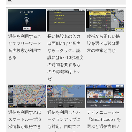
通信を利用するこ
長い施設名の入力
候補から正しい施
とでフリーワード
は面倒だけど音声
設を選べば後は通
音声検索が利用で
ならラクラク。認
常の検索と同じ
きる
識には5～10秒程度
の時間を要するも
のの認識率は上々
だ
通信を利用すれば
通信を利用したバ
ナビメニューから
スマートループ渋
ージョンアップに
「Smart Loop」を
滞情報が取得でき
も対応。自動でア
選ぶと通信専用メ