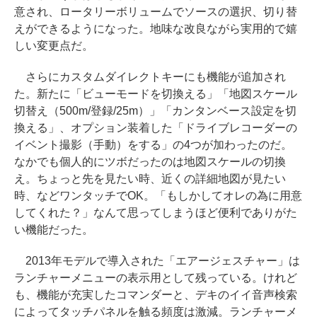
意され、ロータリーボリュームでソースの選択、切り替
えができるようになった。地味な改良ながら実用的で嬉
しい変更点だ。
さらにカスタムダイレクトキーにも機能が追加され
た。新たに「ビューモードを切換える」「地図スケール
切替え（500m/登録/25m）」「カンタンベース設定を切
換える」、オプション装着した「ドライブレコーダーの
イベント撮影（手動）をする」の4つが加わったのだ。
なかでも個人的にツボだったのは地図スケールの切換
え。ちょっと先を見たい時、近くの詳細地図が見たい
時、などワンタッチでOK。「もしかしてオレの為に用意
してくれた？」なんて思ってしまうほど便利でありがた
い機能だった。
2013年モデルで導入された「エアージェスチャー」は
ランチャーメニューの表示用として残っている。けれど
も、機能が充実したコマンダーと、デキのイイ音声検索
によってタッチパネルを触る頻度は激減。ランチャーメ