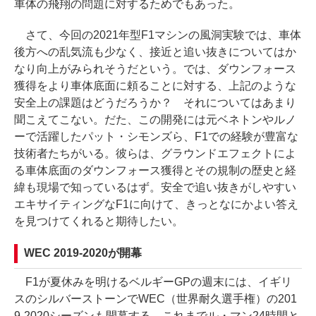
車体の飛翔の問題に対するためでもあった。
さて、今回の2021年型F1マシンの風洞実験では、車体
後方への乱気流も少なく、接近と追い抜きについてはか
なり向上がみられそうだという。では、ダウンフォース
獲得をより車体底面に頼ることに対する、上記のような
安全上の課題はどうだろうか？ それについてはあまり
聞こえてこない。だた、この開発には元ベネトンやルノ
ーで活躍したパット・シモンズら、F1での経験が豊富な
技術者たちがいる。彼らは、グラウンドエフェクトによ
る車体底面のダウンフォース獲得とその規制の歴史と経
緯も現場で知っているはず。安全で追い抜きがしやすい
エキサイティングなF1に向けて、きっとなにかよい答え
を見つけてくれると期待したい。
WEC 2019-2020が開幕
F1が夏休みを明けるベルギーGPの週末には、イギリ
スのシルバーストーンでWEC（世界耐久選手権）の201
9-2020シーズンも開幕する。これまでル・マン24時間と