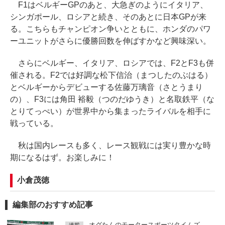
F1はベルギーGPのあと、大急ぎのようにイタリア、
シンガポール、ロシアと続き、そのあとに日本GPが来
る。こちらもチャンピオン争いとともに、ホンダのパワ
ーユニットがさらに優勝回数を伸ばすかなど興味深い。
さらにベルギー、イタリア、ロシアでは、F2とF3も併
催される。F2では好調な松下信治（まつしたのぶはる）
とベルギーからデビューする佐藤万璃音（さとうまり
の）、F3には角田 裕毅（つのだゆうき）と名取鉄平（な
とりてっぺい）が世界中から集まったライバルを相手に
戦っている。
秋は国内レースも多く、レース観戦には実り豊かな時
期になるはず。お楽しみに！
小倉茂徳
編集部のおすすめ記事
オグたんのモータースポーツタイムズ
連載