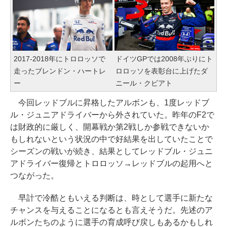
2017-2018年にトロロッソで
ドイツGPでは2008年ぶりにト
走ったブレンドン・ハートレ
ロロッソを表彰台に上げたダ
ー
ニール・クビアト
今回レッドブルに昇格したアルボンも、1度レッドブ
ル・ジュニアドライバーから外されていた。昨年のF2で
は財政的に厳しく、開幕戦か第2戦しか参戦できないか
もしれないという状況の中で好結果を出していたことで
シーズンの戦いが続き、結果としてレッドブル・ジュニ
アドライバー復帰とトロロッソ→レッドブルの起用へと
つながった。
早計で冷酷ともいえる判断は、時として選手に新たな
チャンスを与えることになるとも言えそうだ。先述のア
ルボンたちのように選手の育成呼び戻しもあるかもしれ