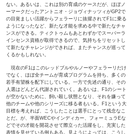
ない。あるいは、これは別の育成のケースだが、ほぼノ
ーマークだったアントニオ・ジョヴィナッツィがGP2で
の目覚ましい活躍からフェラーリに抜擢されてF1に乗る
ようになったなど、新たな才能を求める中で新たなチャ
ンスができる。ティクトゥムもあとわずかでスーパーラ
インセンス資格が取得できるので、気持ちをリセットし
て新たなチャレンジができれば、またチャンスが巡って
くるかもしれない。
現在のF1はこのレッドブルやルノーやフェラーリだけ
でなく、ほぼ全チームが育成プログラムを持ち、多くの
若手有望株を配下にしている。一方で先述の通り、その
人選はどんどん代謝されていく。あるいは、F1のシート
が空かないために、飼い殺し状態となり、それを嫌って
他のチームや他のシリーズに移る者もいる。F1という大
目標を考えれば、こうしたことは選手にとって残念なこ
とだ。が、半面WECやインディカー、フォーミュラEな
どでその才能を開花させて際立った活躍をし、充実した
表情を見せている例もある。見ようによっては、こうし