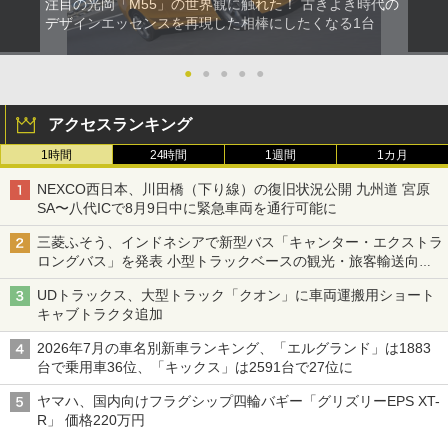
注目の光岡「M55」の世界観に触れた！ 古きよき時代の
デザインエッセンスを再現した相棒にしたくなる1台
●
●
●
●
●
アクセスランキング
1時間
24時間
1週間
1カ月
NEXCO西日本、川田橋（下り線）の復旧状況公開 九州道 宮原
SA〜八代ICで8月9日中に緊急車両を通行可能に
三菱ふそう、インドネシアで新型バス「キャンター・エクストラ
ロングバス」を発表 小型トラックベースの観光・旅客輸送向け
バス
UDトラックス、大型トラック「クオン」に車両運搬用ショート
キャブトラクタ追加
2026年7月の車名別新車ランキング、「エルグランド」は1883
台で乗用車36位、「キックス」は2591台で27位に
ヤマハ、国内向けフラグシップ四輪バギー「グリズリーEPS XT-
R」 価格220万円