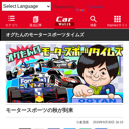
Powered by
Translate
Car Watch
モータースポーツ
その他
カテゴリ
過去記事
検索
Impressサイト
オグたんのモータースポーツタイムズ
モータースポーツの秋が到来
小倉茂徳
2019年8月30日 16:15