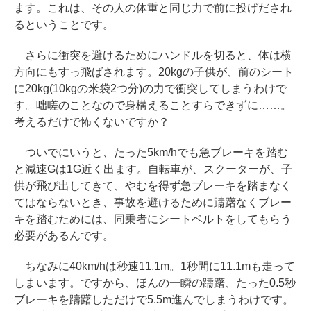
ます。これは、その人の体重と同じ力で前に投げだされ
るということです。
さらに衝突を避けるためにハンドルを切ると、体は横
方向にもすっ飛ばされます。20kgの子供が、前のシート
に20kg(10kgの米袋2つ分)の力で衝突してしまうわけで
す。咄嗟のことなので身構えることすらできずに……。
考えるだけで怖くないですか？
ついでにいうと、たった5km/hでも急ブレーキを踏む
と減速Gは1G近く出ます。自転車が、スクーターが、子
供が飛び出してきて、やむを得ず急ブレーキを踏まなく
てはならないとき、事故を避けるために躊躇なくブレー
キを踏むためには、同乗者にシートベルトをしてもらう
必要があるんです。
ちなみに40km/hは秒速11.1m。1秒間に11.1mも走って
しまいます。ですから、ほんの一瞬の躊躇、たった0.5秒
ブレーキを躊躇しただけで5.5m進んでしまうわけです。