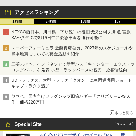
アクセスランキング
1時間
24時間
1週間
1カ月
NEXCO西日本、川田橋（下り線）の復旧状況公開 九州道 宮原
SA〜八代ICで8月9日中に緊急車両を通行可能に
スーパーフォーミュラ 近藤真彦会長、2027年のスケジュールや
熊本地震についての募金活動を紹介
三菱ふそう、インドネシアで新型バス「キャンター・エクストラ
ロングバス」を発表 小型トラックベースの観光・旅客輸送向け
バス
UDトラックス、大型トラック「クオン」に車両運搬用ショート
キャブトラクタ追加
ヤマハ、国内向けフラグシップ四輪バギー「グリズリーEPS XT-
R」 価格220万円
もっと見る
Special Site
レイズのパワーデザインホイール「M6」に新