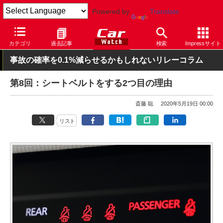
Powered by
Translate
Car Watch
技術
安全
カテゴリ
過去記事
検索
Impressサイト
事故の確率を0.1%減らせるかもしれないリレーコラム
第8回：シートベルトをする2つ目の理由
斎藤 聡
2020年5月19日 00:00
リスト