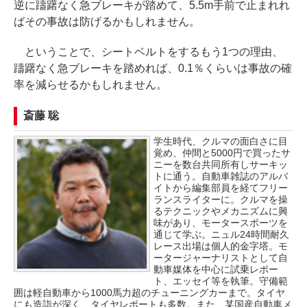
逆に躊躇なく急ブレーキが踏めて、5.5m手前で止まれれ
ばその事故は防げるかもしれません。
ということで、シートベルトをするもう1つの理由、
躊躇なく急ブレーキを踏めれば、0.1％くらいは事故の確
率を減らせるかもしれません。
斎藤 聡
学生時代、クルマの面白さに目
覚め、仲間と5000円で買ったサ
ニーを数台共同所有しサーキッ
トに通う。自動車雑誌のアルバ
イトから編集部員を経てフリー
ランスライターに。クルマを操
るテクニックやメカニズムに興
味があり、モータースポーツを
通じて学ぶ。ニュル24時間耐久
レース出場は個人的金字塔。モ
ータージャーナリストとして自
動車媒体を中心に試乗レポー
ト、エッセイ等を執筆。守備範
囲は軽自動車から1000馬力超のチューニングカーまで。タイヤ
にも造詣が深く、タイヤレポートも多数。また、某国産自動車メ