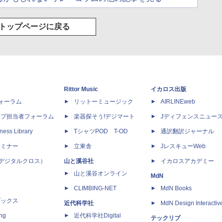
トップページに戻る
Rittor Music
イカロス出版
dフォーラム
リットーミュージック
AIRLINEweb
ップ担当者フォーラム
楽器探そう!デジマート
Jディフェンスニュー
ness Library
TシャツPOD T-OD
通訳翻訳ジャーナル
セミナー
立東舎
JレスキューWeb
 X（デジタルクロス）
山と溪谷社
イカロスアカデミー
山と溪谷オンライン
MdN
CLIMBING-NET
MdN Books
ブックス
近代科学社
MdN Design Interactiv
ing
近代科学社Digital
テックリブ