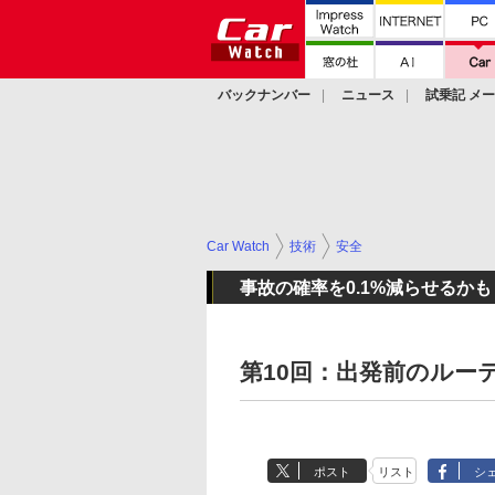
バックナンバー
ニュース
試乗記 メ
カスタム
Car Watch
技術
安全
事故の確率を0.1%減らせるか
第10回：出発前のルー
ポスト
リスト
シ