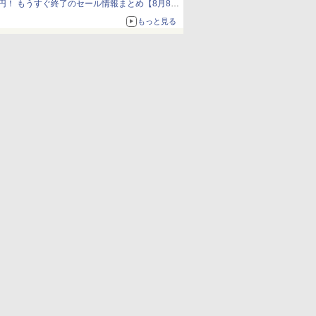
円！ もうすぐ終了のセール情報まとめ【8月8日
更新】
もっと見る
ニンテンドーeショップでは「大神 絶景版」が
67%オフで990円