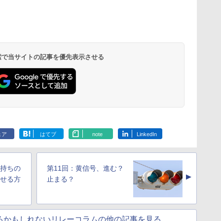
 検索で当サイトの記事を優先表示させる
ェア
はてブ
note
LinkedIn
気持ちの
第11回：黄信号、進む？
▲
させる方
止まる？
せるかもしれないリレーコラムの他の記事を見る