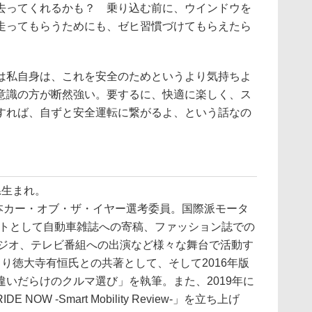
去ってくれるかも？ 乗り込む前に、ウインドウを
走ってもらうためにも、ゼヒ習慣づけてもらえたら
私自身は、これを安全のためというより気持ちよ
意識の方が断然強い。要するに、快適に楽しく、ス
すれば、自ずと安全運転に繋がるよ、という話なの
県生まれ。
20日本カー・オブ・ザ・イヤー選考委員。国際派モータ
トとして自動車雑誌への寄稿、ファッション誌での
ラジオ、テレビ番組への出演など様々な舞台で活動す
版より徳大寺有恒氏との共著として、そして2016年版
いだらけのクルマ選び」を執筆。また、2019年に
NOW -Smart Mobility Review-」を立ち上げ