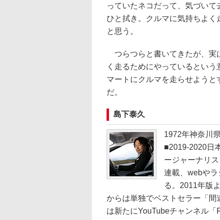
っていたネコだって、気づいて
ひと拭き。クルマに気持ちよく
と思う。
つらつらと書いてきたが、実は
く走るためにやっているという
マートにクルマを走らせようと
だ。
島下泰久
1972年神奈川
■2019-20
ージャーナリス
連載、webや
る。2011年
からは単独でベストセラー「間違
は新たにYouTubeチャンネル「RIDE 