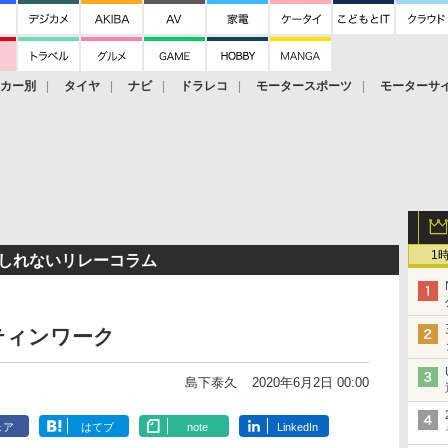
ーカー別
タイヤ
ナビ
ドラレコ
モータースポーツ
モーターサ
1
もしれないリレーコラム
ティンワーク
島下泰久
2020年6月2日 00:00
ェア
はてブ
note
LinkedIn