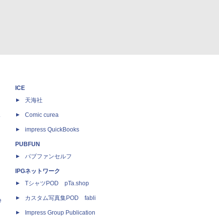
ICE
天海社
ス
Comic curea
impress QuickBooks
PUBFUN
パブファンセルフ
IPGネットワーク
TシャツPOD pTa.shop
カスタム写真集POD fabli
e
Impress Group Publication