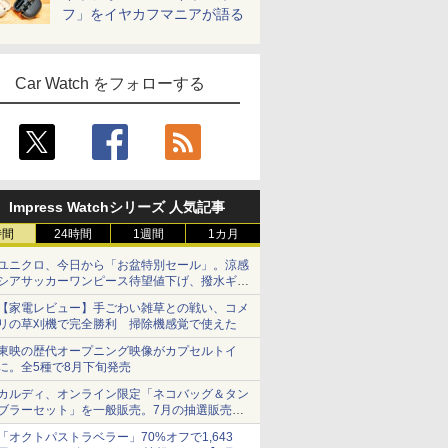
フ」をイヤカフマニアが語る
Car Watch をフォローする
Impress Watchシリーズ 人気記事
時間
24時間
1週間
1カ月
ユニクロ、今日から「お盆特別セール」。涼感
シアサッカーワンピース待望値下げ、撥水ギア
ショーツは1990円に
【家電レビュー】手ごわい雑草との戦い、コメ
リの草刈機で完全勝利 掃除機感覚で使えた
東映の歴代オープニング映像がカプセルトイ
に。全5種で8月下旬発売
カルディ、オンライン限定「ネコバッグ＆タン
ブラーセット」を一般販売。7月の抽選販売の
当選無効分
「オクトパストラベラー」70%オフで1,643