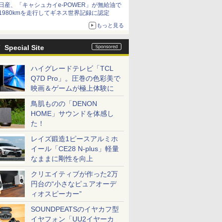
日産、「キャシュカイe-POWER」が無給油で
1980kmを走行してギネス世界記録に認定
もっと見る
Special Site
ハイグレードテレビ「TCL
Q7D Pro」。圧巻の色彩美で
映画＆ゲームが極上体験に
鳥肌ものの「DENON
HOME」サウンドを体感し
た！
レイズ鍛造1ピースアルミホ
イール「CE28 N-plus」軽量
なままに剛性を向上
クリエイティブが作った2万
円台の“小さなピュアオーデ
ィオスピーカー”
SOUNDPEATSのイヤカフ型
イヤフォン「UU2イヤーカ