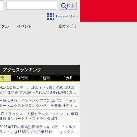
Impress サイト
全カテゴリ
イクル
イベント
アクセスランキング
時間
24時間
1週間
1カ月
NEXCO西日本、川田橋（下り線）の復旧状況
公開 九州道 宮原SA〜八代ICで8月9日中に緊急
車両を通行可能に
三菱ふそう、インドネシアで新型バス「キャン
ター・エクストラロングバス」を発表 小型トラ
ックベースの観光・旅客輸送向けバス
UDトラックス、大型トラック「クオン」に車両
運搬用ショートキャブトラクタ追加
2026年7月の車名別新車ランキング、「エルグ
ランド」は1883台で乗用車36位、「キックス」
は2591台で27位に