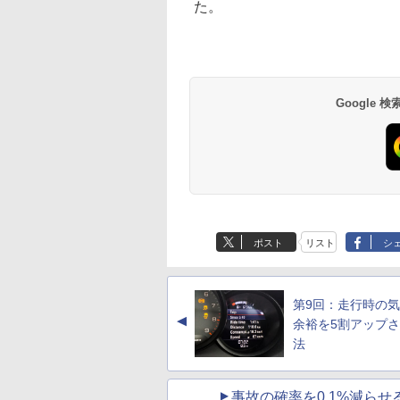
た。
Google
ポスト
リスト
シ
第9回：走行時の
▲
余裕を5割アップ
法
事故の確率を0.1%減ら