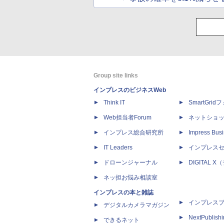
Group site links
インプレスのビジネスWeb
Think IT
SmartGri
Web担当者Forum
ネットショ
インプレス総合研究所
Impress Busi
IT Leaders
インプレス
ドローンジャーナル
DIGITAL
ネッ担お悩み相談室
インプレスの本と雑誌
インプレス
デジタルカメラマガジン
NextPublish
できるネット