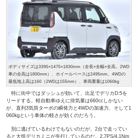
ボディサイズは3395×1475×1830mm（全長×全幅×全高。2WD
車の全高は1800mm）、ホイールベースは2495mm、4WDの
最低地上高は160（2WDは155mm）、車両重量は1060kg
特に街中ではダッシュが効いて、出足でデリカD:5を
リードする。軽自動車ゆえに排気量は660ccしかない
が、直列3気筒ターボの瞬発力と4WDの加速力、そして1
060kgという車体の軽さが効くのだろう。
別に逃げているわけでもないのだが、2台で走ってい
ると大抵デリカミニが先行しているのだ。2.7PS/4.1Nm