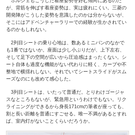
ポルシェもこうした着座姿勢を好む傾向にあるのだ
が、背筋を伸ばす着座姿勢は、実は疲れにくい。三菱の
開発陣がこうした姿勢を意識したのかは分からないが、
そこにはアドベンチャーラリーでの経験が生かされてい
るのかもしれない。
2列目シートの乗り心地は、数あるミニバンのなかで
も1番ではないか。座面は少し小ぶりだが、上下左右、
そして足下の空間が広いから圧迫感はまったくない。シ
ート自体も過度な機能がない代わりに軽く、カーブや不
整地で横揺れしない。それでいてシートスライドがスム
ーズなのにも改めて感心した。
3列目シートは、いたって普通だ。とりわけゴージャ
スなところもないが、緊急用というわけでもない。リク
ライニングができるから身長171cmの筆者が座っても、
割と長い距離を普通にすごせる。唯一不満があるとすれ
ば、室内灯がないことくらいだろうか。