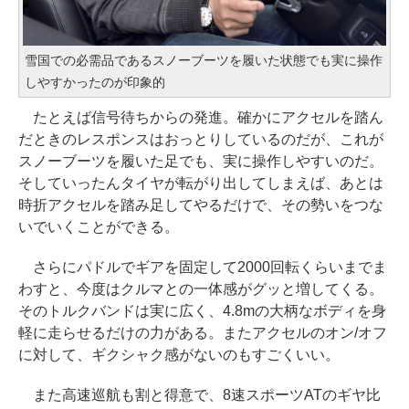
雪国での必需品であるスノーブーツを履いた状態でも実に操作
しやすかったのが印象的
たとえば信号待ちからの発進。確かにアクセルを踏ん
だときのレスポンスはおっとりしているのだが、これが
スノーブーツを履いた足でも、実に操作しやすいのだ。
そしていったんタイヤが転がり出してしまえば、あとは
時折アクセルを踏み足してやるだけで、その勢いをつな
いでいくことができる。
さらにパドルでギアを固定して2000回転くらいまでま
わすと、今度はクルマとの一体感がグッと増してくる。
そのトルクバンドは実に広く、4.8mの大柄なボディを身
軽に走らせるだけの力がある。またアクセルのオン/オフ
に対して、ギクシャク感がないのもすごくいい。
また高速巡航も割と得意で、8速スポーツATのギヤ比