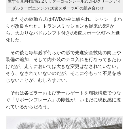
生する直列4気筒2.2リッターコモンレール式DI-Dクリーンディ
ーゼルターボエンジンに8速スポーツATの組み合わせ
またその駆動方式は4WDのみに絞られ、シャシーまわ
りが改良された。トランスミッションも従来の6速か
ら、大ぶりなパドルシフト付きの8速スポーツATへと進
化した。
その後も毎年必ず何らかの形で先進安全技術の向上や
装備の追加、そして内外装のテコ入れを行なってきたわ
けだが、走りにおいては大きな変更はなされていない。
そう、なされていないのだが、そこに今もって不足を感
じないことが、むしろすごい。
それは各ピラーおよびテールゲートを環状構造でつな
ぐ「リボーンフレーム」の剛性が、いまだに現役感に溢
れているからだろう。