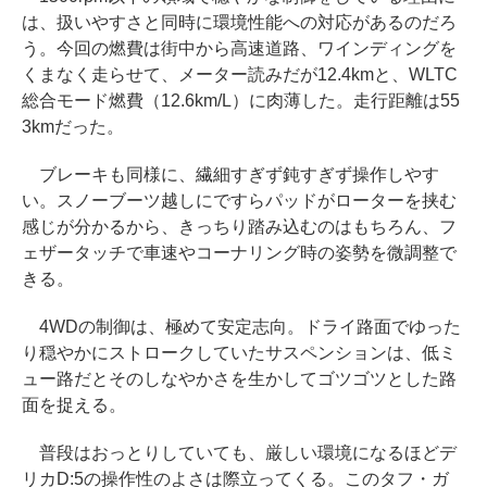
は、扱いやすさと同時に環境性能への対応があるのだろ
う。今回の燃費は街中から高速道路、ワインディングを
くまなく走らせて、メーター読みだが12.4kmと、WLTC
総合モード燃費（12.6km/L）に肉薄した。走行距離は55
3kmだった。
ブレーキも同様に、繊細すぎず鈍すぎず操作しやす
い。スノーブーツ越しにですらパッドがローターを挟む
感じが分かるから、きっちり踏み込むのはもちろん、フ
ェザータッチで車速やコーナリング時の姿勢を微調整で
きる。
4WDの制御は、極めて安定志向。ドライ路面でゆった
り穏やかにストロークしていたサスペンションは、低ミ
ュー路だとそのしなやかさを生かしてゴツゴツとした路
面を捉える。
普段はおっとりしていても、厳しい環境になるほどデ
リカD:5の操作性のよさは際立ってくる。このタフ・ガ