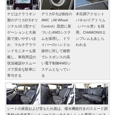
ナビはクラリオン
デリカD:5は独自の
木目調アクセント
製のデリカD:5オリ
AWC（All Wheel
パネル/ドアトリム
ジナル10.1型ナビ
Control）思想に基
（バール杢）を採
ゲーションと大画
づいた4WDシステ
用。CHAMONIXエ
面で使いやすいほ
ムを採用し、ドラ
ンブレムもあしら
か、マルチアラウ
イバーのハンドル
われる
ンドモニターも搭
操作に対して緻密
載し、車両周辺の
でレスポンスの高
状況確認やスムー
い電子制御4WDシ
ズで安全な駐車に
ステムとなってい
寄与する
る
シートの座面および背もたれ面は、撥水機能付きのスエード調
素材×合成皮革にシルバーステッチをあしらった専用コンビネ