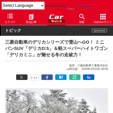
Powered by
Translate
Car Watch
自動車
三菱自動車
デリカD:5
カテゴリ
過去記事
検索
Impressサイト
トピック
三菱自動車のデリカシリーズで雪山へGO！ ミニ
バンSUV「デリカD:5」＆軽スーパーハイトワゴン
「デリカミニ」が魅せる冬の走破力！
提供：
三菱自動車工業株式会社
山田弘樹
2025年3月10日 00:00
リスト