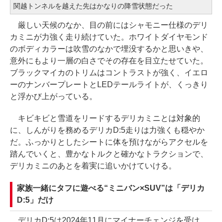
関越トンネルを越えた先はかなりの降雪状態だった
厳しい天候のなか、目の前にはシャモニー仕様のデリ
カミニが力強く走り続けていた。ホワイトダイヤモンド
のボディカラーは吹雪のなかで埋没するかと思いきや、
意外にもより一層の白さでその存在を目立たせていた。
ブラックマイカのトリムはコントラストが強く、イエロ
ーのナンバープレートとLEDテールライトが、くっきり
と浮かび上がっている。
キビキビと雪道をリードするデリカミニとは対象的
に、しんがりを務めるデリカD:5走りは力強くも穏やか
だ。ふっかりとしたシートに体を預けながらアクセルを
踏んでいくと、豊かなトルクと確かなトラクションで、
デリカミニのあとを着実に追いかけていける。
家族一緒にタフに遊べる“ミニバン×SUV”は「デリカ
D:5」だけ
デリカD:5は2024年11月にマイナーチェンジを受け、