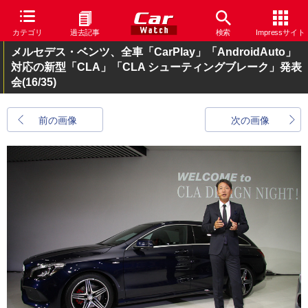
カテゴリ
過去記事
検索
Impressサイト
メルセデス・ベンツ、全車「CarPlay」「AndroidAuto」
対応の新型「CLA」「CLA シューティングブレーク」発表
会
(16/35)
前の画像
次の画像