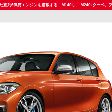
直列6気筒エンジンを搭載する「M140i」「M240i クーペ」
(2