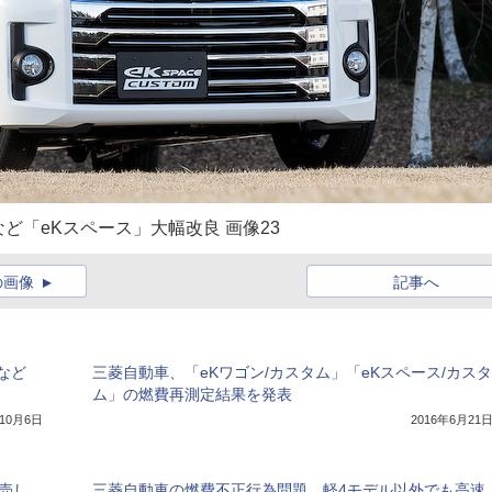
「eKスペース」大幅改良 画像23
の画像
記事へ
など
三菱自動車、「eKワゴン/カスタム」「eKスペース/カスタ
ム」の燃費再測定結果を発表
年10月6日
2016年6月21
売し
三菱自動車の燃費不正行為問題、軽4モデル以外でも高速