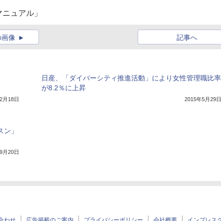
マニュアル」
の画像
記事へ
日産、「ダイバーシティ推進活動」により女性管理職比率
が8.2％に上昇
12月18日
2015年5月29
スン」
年9月20日
合わせ
広告掲載のご案内
プライバシーポリシー
会社概要
インプレス