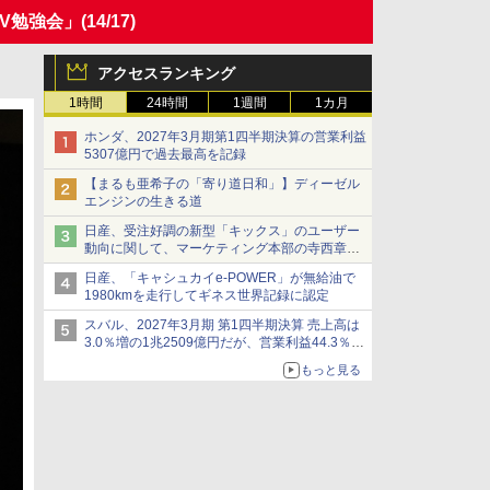
V勉強会」
(14/17)
アクセスランキング
1時間
24時間
1週間
1カ月
ホンダ、2027年3月期第1四半期決算の営業利益
5307億円で過去最高を記録
【まるも亜希子の「寄り道日和」】ディーゼル
エンジンの生きる道
日産、受注好調の新型「キックス」のユーザー
動向に関して、マーケティング本部の寺西章氏
が解説
日産、「キャシュカイe-POWER」が無給油で
1980kmを走行してギネス世界記録に認定
スバル、2027年3月期 第1四半期決算 売上高は
3.0％増の1兆2509億円だが、営業利益44.3％減
の426億円、当期利益10.3％減の492億円で増収
もっと見る
減益