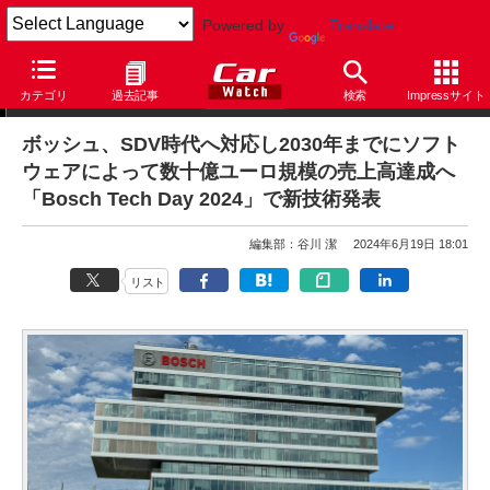
Powered by
Translate
ニュース
カテゴリ
過去記事
検索
Impressサイト
ボッシュ、SDV時代へ対応し2030年までにソフト
ウェアによって数十億ユーロ規模の売上高達成へ
「Bosch Tech Day 2024」で新技術発表
編集部：谷川 潔
2024年6月19日 18:01
リスト