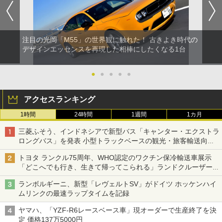
注目の光岡「M55」の世界観に触れた！ 古きよき時代の
デザインエッセンスを再現した相棒にしたくなる1台
●
●
●
●
●
アクセスランキング
1時間
24時間
1週間
1カ月
三菱ふそう、インドネシアで新型バス「キャンター・エクストラ
ロングバス」を発表 小型トラックベースの観光・旅客輸送向け
バス
トヨタ ランクル75周年、WHO認定のワクチン保冷輸送車展示
「どこへでも行き、生きて帰ってこられる」ランドクルーザーで
命をつなぐ
ランボルギーニ、新型「レヴェルトSV」がドイツ ホッケンハイ
ムリンクの最速ラップタイムを記録
ヤマハ、「YZF-R6レースベース車」現オーダーで生産終了を決
定 価格137万5000円