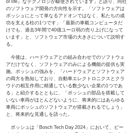
or life』なテクノロジが駆使されています」と語り、同社
のソフトウェア開発の方向性を示す。「ソフトウェアは
ボッシュにとって単なるアドオンではなく、私たちの成
功を支える柱の1つです」「最新の車載コンピュータだ
けでも、過去3年間で40億ユーロ弱の売り上げになって
います」と、ソフトウェア市場の大きさについて説明す
る。
今後は、ハードウェアとの組み合わせでのソフトウェ
アだけでなく、ソフトウェアのみによる機能の提供も実
施。ボッシュの強みを、「ハードウェアとソフトウェア
の両方を熟知しており、自動車エレクトロニクスとクラ
ウドの相互作用に精通している数少ない企業の1つであ
る」と紹介するとともに、「ボッシュの部品を搭載して
いない車両がほとんどないように、将来的にはあらゆる
車両にボッシュのソフトウェアが搭載されるでしょう」
と、将来的な見通しを語った。
ボッシュは「Bosch Tech Day 2024」において、ビー