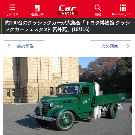
カテゴリ
過去記事
検索
Impressサイト
約100台のクラシックカーが大集合「トヨタ博物館 クラシ
ックカーフェスタin神宮外苑」
(18/116)
前の画像
次の画像