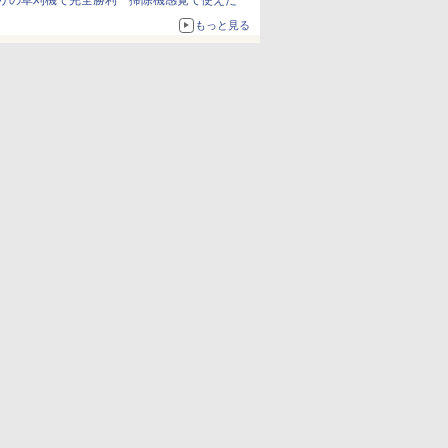
リの草刈機で完全勝利 掃除機感覚で使えた
もっと見る