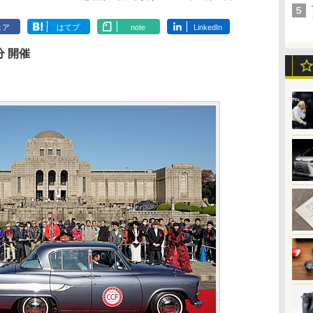
ェア
はてブ
note
LinkedIn
分 開催