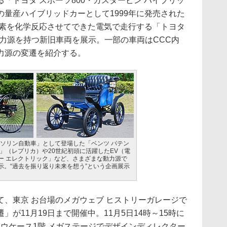
「トヨタ スポーツ800・ガスタービン ハイブリッ
量産ハイブリッドカーとして1999年に発売された
酸素を化学反応させてできた電気で走行する「トヨタ
る動力源を持つ新旧車両を展示。一部の車両はCCC内
力源の変遷を紹介する。
ガソリン自動車」として登場した「ベンツ パテン
」（レプリカ）や20世紀初頭に活躍したEV（電
ー エレクトリック」など、さまざまな動力源で
示。“過去を振り返り未来を想う”という企画展示
、東京 お台場のメガウェブ ヒストリーガレージで
が11月19日まで開催中。11月5日14時～15時に
ョウケース1階 メガステージでデザインディレクター