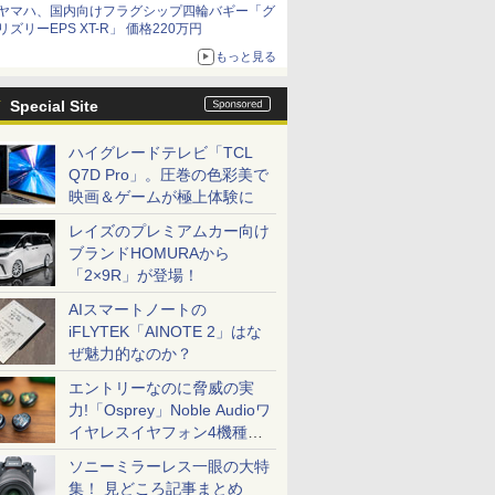
ヤマハ、国内向けフラグシップ四輪バギー「グ
リズリーEPS XT-R」 価格220万円
もっと見る
Special Site
ハイグレードテレビ「TCL
Q7D Pro」。圧巻の色彩美で
映画＆ゲームが極上体験に
レイズのプレミアムカー向け
ブランドHOMURAから
「2×9R」が登場！
AIスマートノートの
iFLYTEK「AINOTE 2」はな
ぜ魅力的なのか？
エントリーなのに脅威の実
力!「Osprey」Noble Audioワ
イヤレスイヤフォン4機種を
一気に聴く
ソニーミラーレス一眼の大特
集！ 見どころ記事まとめ