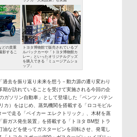
ックカー人気投票」も実施
などの貴重
トヨタ博物館で販売されているプ
撮影するこ
ルバックカーや「トヨタ博物館カ
レー」といったオリジナルグッズ
を購入できる「ミュージアムショ
ップ」
過去を振り返り未来を想う－動力源の遷り変わり
革期が訪れていることを受けて実施される今回の企
初のガソリン自動車」として登場した「ベンツ パテン
プリカ）をはじめ、蒸気機関を搭載する「ロコモビル
ターで走る「ベイカー エレクトリック」、木材を蒸
薪ガス発生装置」を搭載する「トヨタ BM型 トラ
灯油などを使ってガスタービンを回転させ、発電し