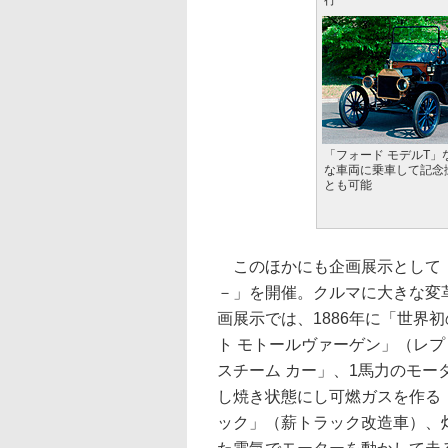
行
「フォード モデルT」
な車両に乗車して記念
とも可能
このほかにも企画展示として「
－」を開催。クルマに大きな変
画展示では、1886年に「世界
ト モトールヴァーゲン」（レ
スチーム カー」、1馬力のモー
し焼き状態にし可燃ガスを作る「
ック」（薪トラック改造車）、