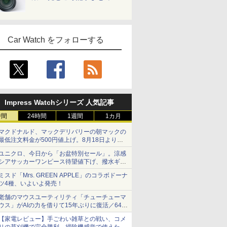
Car Watch をフォローする
Impress Watchシリーズ 人気記事
時間
24時間
1週間
1カ月
マクドナルド、マックデリバリーの朝マックの
最低注文料金が500円値上げ。8月18日より
1,500円から受付
ユニクロ、今日から「お盆特別セール」。涼感
シアサッカーワンピース待望値下げ、撥水ギア
ショーツは1990円に
ミスド「Mrs. GREEN APPLE」のコラボドーナ
ツ4種、いよいよ発売！
老舗のマウスユーティリティ「チューチューマ
ウス」がAIの力を借りて15年ぶりに復活／64bit
化、Windows 10/11、「Chrome」も走り回
【家電レビュー】手ごわい雑草との戦い、コメ
る。復活記念で2026年末まで500円