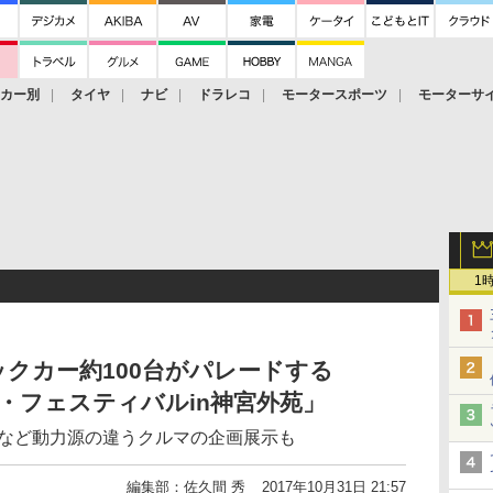
ーカー別
タイヤ
ナビ
ドラレコ
モータースポーツ
モーターサ
1
クカー約100台がパレードする
ー・フェスティバルin神宮外苑」
素など動力源の違うクルマの企画展示も
編集部：佐久間 秀
2017年10月31日 21:57