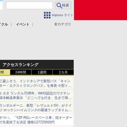
Impress サイト
全カテゴリ
イクル
イベント
アクセスランキング
時間
24時間
1週間
1カ月
三菱ふそう、インドネシアで新型バス「キャン
ター・エクストラロングバス」を発表 小型トラ
ックベースの観光・旅客輸送向けバス
トヨタ ランクル75周年、WHO認定のワクチン
保冷輸送車展示 「どこへでも行き、生きて帰っ
てこられる」ランドクルーザーで命をつなぐ
ランボルギーニ、新型「レヴェルトSV」がドイ
ツ ホッケンハイムリンクの最速ラップタイムを
記録
ヤマハ、「YZF-R6レースベース車」現オーダー
で生産終了を決定 価格137万5000円