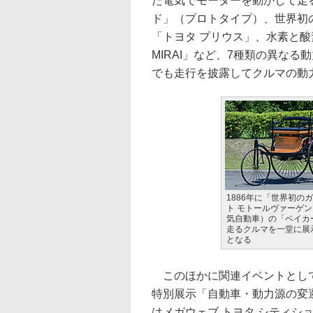
た電気でモーターを動かして走る
ド」（プロトタイプ）、世界初の
「トヨタ プリウス」、水素と
MIRAI」など、7種類の異な
でも走行を披露してクルマの動
1886年に「世界初の
ト モトールヴァーゲン
気自動車）の「ベイカ
走るクルマを一堂に展
となる
このほかに関連イベントとして
特別展示「自動車・動力源の変遷」
はメガウェブ トヨタ シティシ