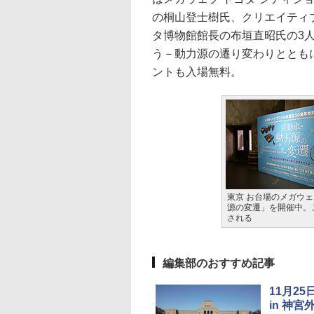
の桐山登士樹氏、クリエイティブ
タ博物館館長の布垣直昭氏の3
う－動力源の遷り変わりととも
ントも入場無料。
東京 お台場のメガウェ
源の変遷」を開催中。
される
編集部のおすすめ記事
11月2
in 神