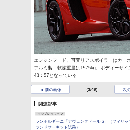
エンジンフード、可変リアスポイラーはカー
アルミ製。乾燥重量は1575kg。ボディーサイズ
43：57となっている
(3/49)
前の画像
次
関連記事
インプレッション
ランボルギーニ「アヴェンタドール S」（フィリッ
ランドサーキット試乗）