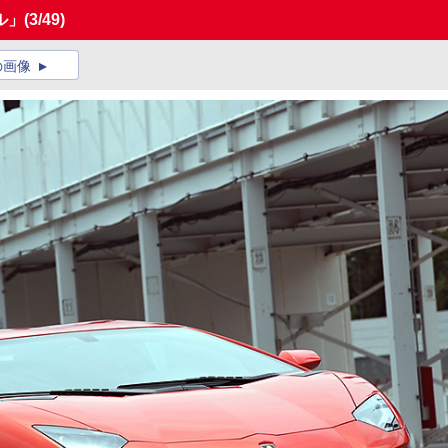
ル」
(3/49)
の画像