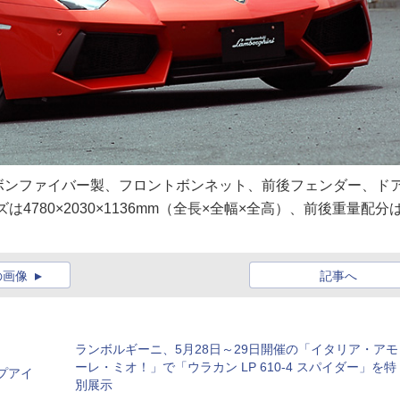
ボンファイバー製、フロントボンネット、前後フェンダー、ド
は4780×2030×1136mm（全長×全幅×全高）、前後重量配分
の画像
記事へ
ランボルギーニ、5月28日～29日開催の「イタリア・アモ
ーレ・ミオ！」で「ウラカン LP 610-4 スパイダー」を特
プアイ
別展示