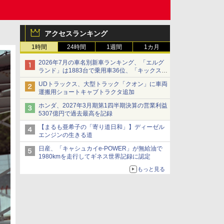
アクセスランキング
1時間
24時間
1週間
1カ月
2026年7月の車名別新車ランキング、「エルグ
ランド」は1883台で乗用車36位、「キックス」
は2591台で27位に
UDトラックス、大型トラック「クオン」に車両
運搬用ショートキャブトラクタ追加
ホンダ、2027年3月期第1四半期決算の営業利益
5307億円で過去最高を記録
【まるも亜希子の「寄り道日和」】ディーゼル
エンジンの生きる道
日産、「キャシュカイe-POWER」が無給油で
1980kmを走行してギネス世界記録に認定
もっと見る