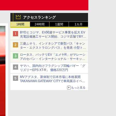
アクセスランキング
1時間
24時間
1週間
1カ月
BYDとコジマ、EV関連サービス事業を拡大 EV
充電設備施工サービス開始、コジマ店舗でBYD
車の展示・試乗イベントを強化
三菱ふそう、インドネシアで新型バス「キャン
ター・エクストラロングバス」を発表 小型トラ
ックベースの観光・旅客輸送向けバス
ロータス、バッテリEV「エメヤR」がマレーシ
アのセパン・インターナショナル・サーキット
のBEV最速タイムを樹立
ヤマハ、国内向けフラグシップ四輪バギー「グ
リズリーEPS XT-R」 価格220万円
MVアグスタ、新体制で日本市場に本格展開
TAKANAWA GATEWAY CITYで車両展示イベン
ト開催
もっと見る