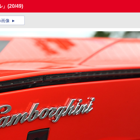
ル」
(20/49)
の画像