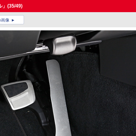
ル」
(35/49)
の画像