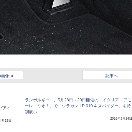
の画像
記事へ
ランボルギーニ、5月28日～29日開催の「イタリア・アモ
ーレ・ミオ！」で「ウラカン LP 610-4 スパイダー」を特
プアイ
別展示
2016年5月24
年4月13日