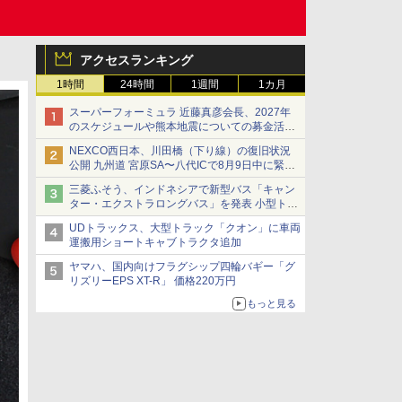
アクセスランキング
1時間
24時間
1週間
1カ月
スーパーフォーミュラ 近藤真彦会長、2027年
のスケジュールや熊本地震についての募金活動
を紹介
NEXCO西日本、川田橋（下り線）の復旧状況
公開 九州道 宮原SA〜八代ICで8月9日中に緊急
車両を通行可能に
三菱ふそう、インドネシアで新型バス「キャン
ター・エクストラロングバス」を発表 小型トラ
ックベースの観光・旅客輸送向けバス
UDトラックス、大型トラック「クオン」に車両
運搬用ショートキャブトラクタ追加
ヤマハ、国内向けフラグシップ四輪バギー「グ
リズリーEPS XT-R」 価格220万円
もっと見る