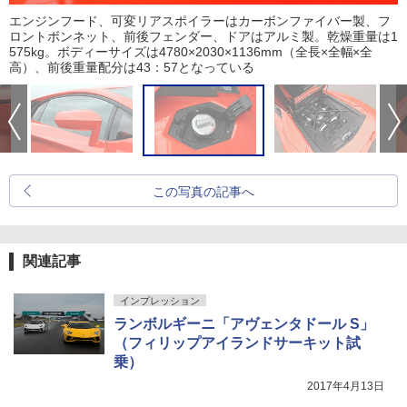
エンジンフード、可変リアスポイラーはカーボンファイバー製、フ
ロントボンネット、前後フェンダー、ドアはアルミ製。乾燥重量は1
575kg。ボディーサイズは4780×2030×1136mm（全長×全幅×全
高）、前後重量配分は43：57となっている
この写真の記事へ
関連記事
インプレッション
ランボルギーニ「アヴェンタドール S」
（フィリップアイランドサーキット試
乗）
2017年4月13日