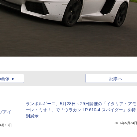
の画像
記事へ
ランボルギーニ、5月28日～29日開催の「イタリア・アモ
ーレ・ミオ！」で「ウラカン LP 610-4 スパイダー」を特
プアイ
別展示
2016年5月24
年4月13日