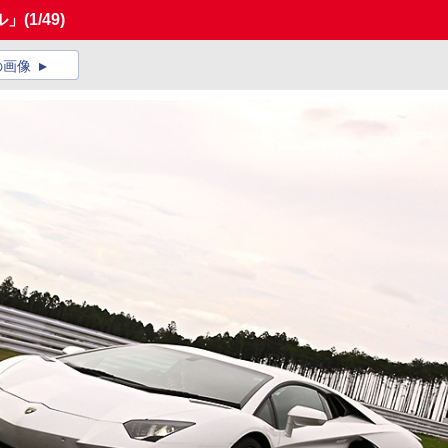
ル」
(1/49)
の画像