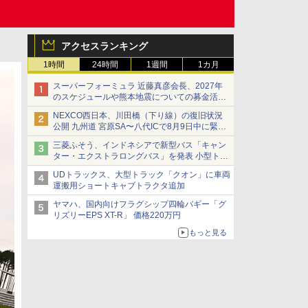
アクセスランキング
1時間
24時間
1週間
1カ月
スーパーフォーミュラ 近藤真彦会長、2027年
のスケジュールや熊本地震についての募金活動
を紹介
NEXCO西日本、川田橋（下り線）の復旧状況
公開 九州道 宮原SA〜八代ICで8月9日中に緊急
車両を通行可能に
三菱ふそう、インドネシアで新型バス「キャン
ター・エクストラロングバス」を発表 小型トラ
ックベースの観光・旅客輸送向けバス
UDトラックス、大型トラック「クオン」に車両
運搬用ショートキャブトラクタ追加
ヤマハ、国内向けフラグシップ四輪バギー「グ
リズリーEPS XT-R」 価格220万円
もっと見る