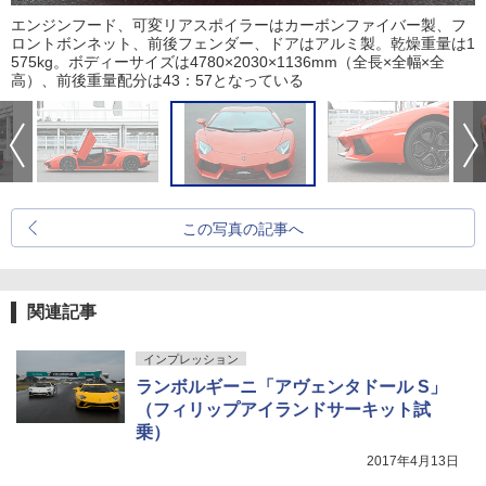
エンジンフード、可変リアスポイラーはカーボンファイバー製、フ
ロントボンネット、前後フェンダー、ドアはアルミ製。乾燥重量は1
575kg。ボディーサイズは4780×2030×1136mm（全長×全幅×全
高）、前後重量配分は43：57となっている
この写真の記事へ
関連記事
インプレッション
ランボルギーニ「アヴェンタドール S」
（フィリップアイランドサーキット試
乗）
2017年4月13日