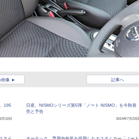
の画像
記事へ
、195
日産、NISMOシリーズ第5弾「ノート NISMO」を今秋発
売と予告
10月10日
2014年7月23
スタイ
オーテック、専用内外装を採用したカスタムカー「ノート