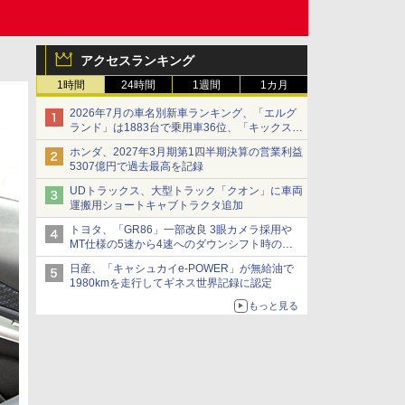
アクセスランキング
1時間
24時間
1週間
1カ月
2026年7月の車名別新車ランキング、「エルグ
ランド」は1883台で乗用車36位、「キックス」
は2591台で27位に
ホンダ、2027年3月期第1四半期決算の営業利益
5307億円で過去最高を記録
UDトラックス、大型トラック「クオン」に車両
運搬用ショートキャブトラクタ追加
トヨタ、「GR86」一部改良 3眼カメラ採用や
MT仕様の5速から4速へのダウンシフト時の操
作性向上など
日産、「キャシュカイe-POWER」が無給油で
1980kmを走行してギネス世界記録に認定
もっと見る