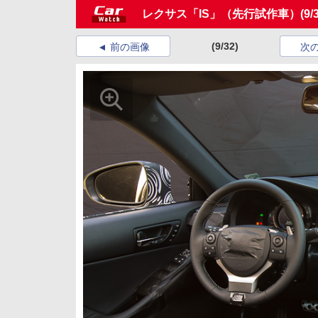
レクサス「IS」（先行試作車）
(9/
(9/32)
前の画像
次