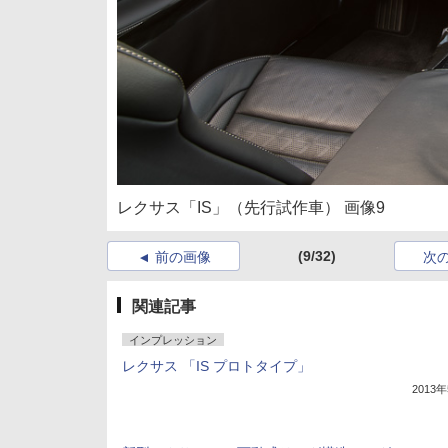
レクサス「IS」（先行試作車） 画像9
(9/32)
前の画像
次
関連記事
インプレッション
レクサス 「IS プロトタイプ」
2013