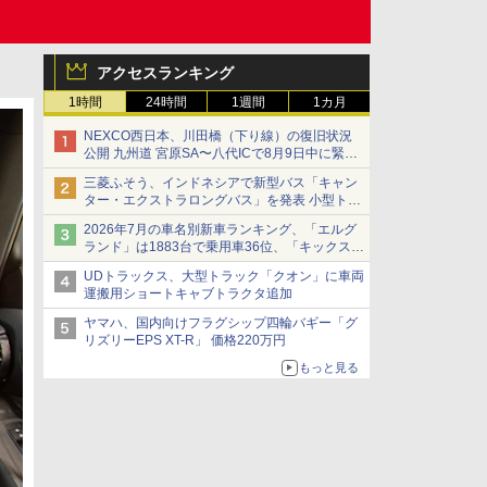
アクセスランキング
1時間
24時間
1週間
1カ月
NEXCO西日本、川田橋（下り線）の復旧状況
公開 九州道 宮原SA〜八代ICで8月9日中に緊急
車両を通行可能に
三菱ふそう、インドネシアで新型バス「キャン
ター・エクストラロングバス」を発表 小型トラ
ックベースの観光・旅客輸送向けバス
2026年7月の車名別新車ランキング、「エルグ
ランド」は1883台で乗用車36位、「キックス」
は2591台で27位に
UDトラックス、大型トラック「クオン」に車両
運搬用ショートキャブトラクタ追加
ヤマハ、国内向けフラグシップ四輪バギー「グ
リズリーEPS XT-R」 価格220万円
もっと見る