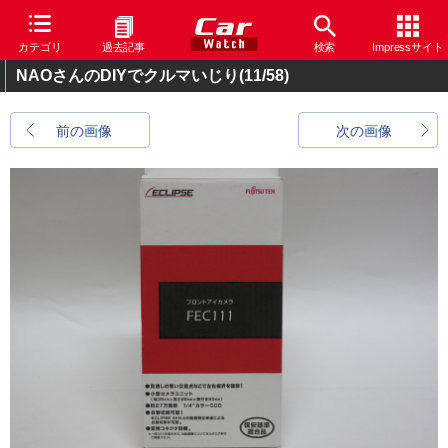
カテゴリ
過去記事
検索
Impressサイト
NAOさんのDIYでクルマいじり
(11/58)
前の画像
次の画像