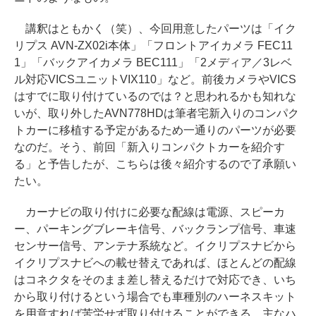
講釈はともかく（笑）、今回用意したパーツは「イク
リプス AVN-ZX02i本体」「フロントアイカメラ FEC11
1」「バックアイカメラ BEC111」「2メディア／3レベ
ル対応VICSユニットVIX110」など。前後カメラやVICS
はすでに取り付けているのでは？と思われるかも知れな
いが、取り外したAVN778HDは筆者宅新入りのコンパク
トカーに移植する予定があるため一通りのパーツが必要
なのだ。そう、前回「新入りコンパクトカーを紹介す
る」と予告したが、こちらは後々紹介するので了承願い
たい。
カーナビの取り付けに必要な配線は電源、スピーカ
ー、パーキングブレーキ信号、バックランプ信号、車速
センサー信号、アンテナ系統など。イクリプスナビから
イクリプスナビへの載せ替えであれば、ほとんどの配線
はコネクタをそのまま差し替えるだけで対応でき、いち
から取り付けるという場合でも車種別のハーネスキット
を用意すれば苦労せず取り付けることができる。主なハ