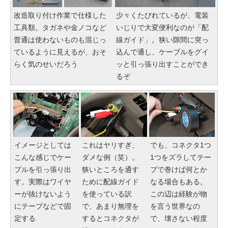
改造取り付け作業で仕様した
少々くたびれているが、電装
工具類。タガネや金ノコなど
いじりで大変便利なのが「配
普通は使わないものも混じっ
線ガイド」。狭い隙間に突っ
ているように見えるが、おそ
込んで通し、ケーブルをグイ
らく気のせいだろう
ッと引っ張り出すことができ
るぞ
イメージとしては
これはヤリすぎ、
でも、コネクタ1つ
こんな感じでケー
ダメな例（笑）。
1つをズラしてテー
ブルを引っ張り出
狭いところを通す
プで巻けば何とか
す。実際はワイヤ
ために配線ガイド
なる場合もある。
ーが抜けないよう
を使っている訳
この辺は経験が物
にテープなどで固
で、あまり無理を
を言う世界なの
定する
するとコネクタが
で、壊さない程度