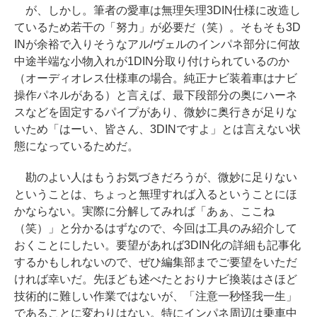
が、しかし。筆者の愛車は無理矢理3DIN仕様に改造し
ているため若干の「努力」が必要だ（笑）。そもそも3D
INが余裕で入りそうなアル/ヴェルのインパネ部分に何故
中途半端な小物入れが1DIN分取り付けられているのか
（オーディオレス仕様車の場合。純正ナビ装着車はナビ
操作パネルがある）と言えば、最下段部分の奥にハーネ
スなどを固定するパイプがあり、微妙に奥行きが足りな
いため「はーい、皆さん、3DINですよ」とは言えない状
態になっているためだ。
勘のよい人はもうお気づきだろうが、微妙に足りない
ということは、ちょっと無理すれば入るということにほ
かならない。実際に分解してみれば「あぁ、ここね
（笑）」と分かるはずなので、今回は工具のみ紹介して
おくことにしたい。要望があれば3DIN化の詳細も記事化
するかもしれないので、ぜひ編集部までご要望をいただ
ければ幸いだ。先ほども述べたとおりナビ換装はさほど
技術的に難しい作業ではないが、「注意一秒怪我一生」
であることに変わりはない。特にインパネ周辺は乗車中