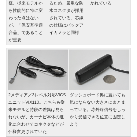
様、従来モデルか
るため、厳重な防
かれている
ら性能的に特に変
水コネクタが採用
わった点はない
されている。芯線
が、「保安基準適
の仕様はバックア
合品」であること
イカメラと同様
が重要
2メディア／3レベル対応VICS
ダッシュボード奥に置いても
ユニットVIX110。こちらも従
気にならない大きさにまとま
来モデルと特段の差異は見ら
っている。赤外線信号をしっ
れないが、カーナビ本体の進
かり受信できる位置に固定し
化に合わせてコネクタなどが
よう
仕様変更されていた