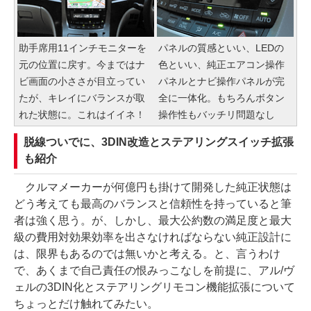
助手席用11インチモニターを
パネルの質感といい、LEDの
元の位置に戻す。今まではナ
色といい、純正エアコン操作
ビ画面の小ささが目立ってい
パネルとナビ操作パネルが完
たが、キレイにバランスが取
全に一体化。もちろんボタン
れた状態に。これはイイネ！
操作性もバッチリ問題なし
脱線ついでに、3DIN改造とステアリングスイッチ拡張
も紹介
クルマメーカーが何億円も掛けて開発した純正状態は
どう考えても最高のバランスと信頼性を持っていると筆
者は強く思う。が、しかし、最大公約数の満足度と最大
級の費用対効果効率を出さなければならない純正設計に
は、限界もあるのでは無いかと考える。と、言うわけ
で、あくまで自己責任の恨みっこなしを前提に、アル/ヴ
ェルの3DIN化とステアリングリモコン機能拡張について
ちょっとだけ触れてみたい。