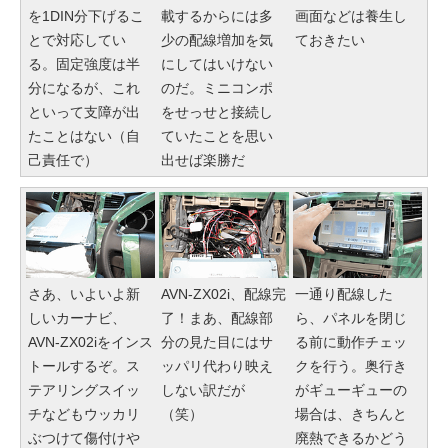
を1DIN分下げるこ
載するからには多
画面などは養生し
とで対応してい
少の配線増加を気
ておきたい
る。固定強度は半
にしてはいけない
分になるが、これ
のだ。ミニコンポ
といって支障が出
をせっせと接続し
たことはない（自
ていたことを思い
己責任で）
出せば楽勝だ
さあ、いよいよ新
AVN-ZX02i、配線完
一通り配線した
しいカーナビ、
了！まあ、配線部
ら、パネルを閉じ
AVN-ZX02iをインス
分の見た目にはサ
る前に動作チェッ
トールするぞ。ス
ッパリ代わり映え
クを行う。奥行き
テアリングスイッ
しない訳だが
がギューギューの
チなどもウッカリ
（笑）
場合は、きちんと
ぶつけて傷付けや
廃熱できるかどう