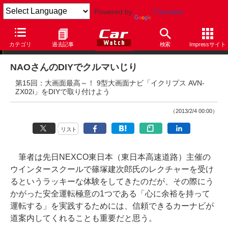
Powered by
Translate
DIYでクルマいじり
カテゴリ
過去記事
検索
Impressサイト
NAOさんのDIYでクルマいじり
第15回：大画面最高～！ 9型大画面ナビ「イクリプス AVN-
ZX02i」をDIYで取り付けよう
（2013/2/4 00:00）
リスト
筆者は先日NEXCO東日本（東日本高速道路）主催の
ウインタースクールで篠塚建次郎氏のレクチャーを受け
るというラッキーな体験をしてきたのだが、その際にう
かがった安全運転極意の1つである「心に余裕を持って
運転する」を実践するためには、信頼できるカーナビが
道案内してくれることも重要だと思う。