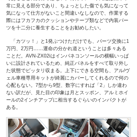
常に見える部分であり、ちょっとした傷でも気になって
気になって仕方がないこと間違いなしなので、作業する
際にはフカフカのクッションやテープ類などで内装パー
ツを十二分に養生することをお勧めしたい。
「カツッ！」と1発ぶつけただけでも、パーツ交換に1
万円、2万円……運命の分かれ道ということは多々ある
ことだ。AVN-ZX02iはインパネコンソールの横幅いっぱ
いに設計されているため、純正パネルをすべて取り外し
た状態でピッタリ収まる。上下にできる空間も、アル/ヴ
ェル車種専用キットが綺麗にカバーしてくれるので何の
心配もない。7型から9型、数字にすれば「2」しか違わ
ない訳だが、見た目の印象は月とスッポン、アルミホイ
ールの2インチアップに相当するぐらいのインパクトが
ある。