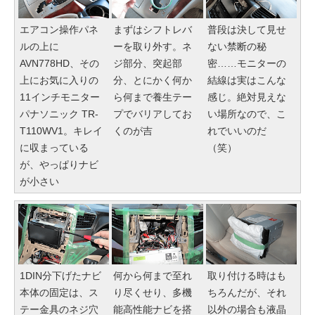
エアコン操作パネ
まずはシフトレバ
普段は決して見せ
ルの上に
ーを取り外す。ネ
ない禁断の秘
AVN778HD、その
ジ部分、突起部
密……モニターの
上にお気に入りの
分、とにかく何か
結線は実はこんな
11インチモニター
ら何まで養生テー
感じ。絶対見えな
パナソニック TR-
プでバリアしてお
い場所なので、こ
T110WV1。キレイ
くのが吉
れでいいのだ
に収まっている
（笑）
が、やっぱりナビ
が小さい
1DIN分下げたナビ
何から何まで至れ
取り付ける時はも
本体の固定は、ス
り尽くせり、多機
ちろんだが、それ
テー金具のネジ穴
能高性能ナビを搭
以外の場合も液晶