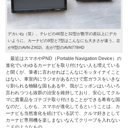
デカいね（笑）。テレビの46型と32型が数字の差以上にデカ
いように、カーナビの9型と7型はこんなにも大きさが違う。左
が9型のAVN-ZX02i、右が7型のAVN778HD
最近はスマホやPND（Portable Navigation Device）の
進化でいわゆるカーナビを取り付けない人も増えている
と聞くが、筆者に言わせればこんなにモッタイナイこと
はない。車室内にラジオがあるだけで窓ガラスをいきな
り割られる物騒な国もある中、我がニッポンはいろいろ
言われつつも抜群の治安を維持しており、安心してクル
マに貴重品をゴテゴテ取り付けることができる希有な国
なのだ。しかも、スマホが進化してるということは、カ
ーナビも当然進化を続けている訳で、クルマ好きとして
カーナビ専用機を楽しまないなんてクリープを入れない
ニドのようなもの。