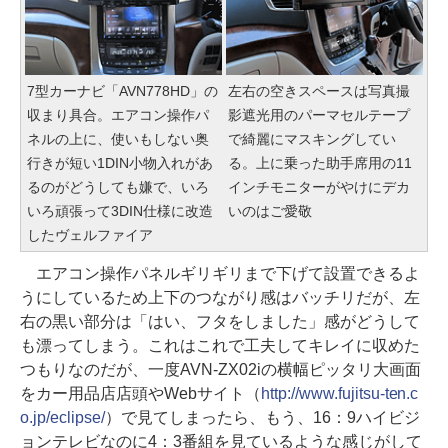
7型カーナビ「AVN778HD」の
左右の空きスペースは写真撮
収まり具合。エアコン操作パ
影遮光用のパーマセルテープ
ネルの上に、使いもしない奥
で綺麗にマスキングしてい
行きが短い1DIN小物入れがあ
る。上に乗った助手席用の11
るのがどうしても嫌で、いろ
インチモニターがやけにデカ
いろ頑張って3DIN仕様に改造
いのはご愛敬
したヴェルファイア
エアコン操作パネルギリギリまで下げて設置できるよ
うにしているため上下のつながり感はバッチリだが、左
右の黒い部分は「はい、フタをしました」感がどうして
も漂ってしまう。これはこれで工夫してキレイに収めた
つもりなのだが、一度AVN-ZX02iの横幅ピッタリ大画面
をカー用品店店頭やWebサイト（
http://www.fujitsu-ten.c
o.jp/eclipse/
）で見てしまったら、もう、16：9ハイビジ
ョンテレビなのに4：3番組を見ているような感じがして