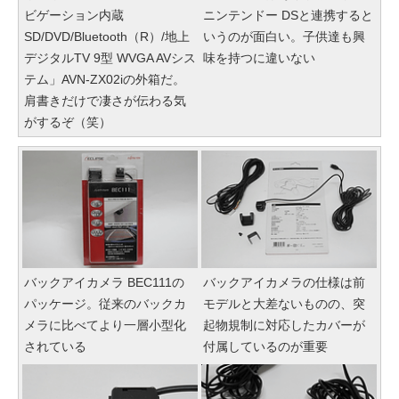
ビゲーション内蔵
ニンテンドー DSと連携すると
SD/DVD/Bluetooth（R）/地上
いうのが面白い。子供達も興
デジタルTV 9型 WVGA AVシス
味を持つに違いない
テム」AVN-ZX02iの外箱だ。
肩書きだけで凄さが伝わる気
がするぞ（笑）
バックアイカメラ BEC111の
バックアイカメラの仕様は前
パッケージ。従来のバックカ
モデルと大差ないものの、突
メラに比べてより一層小型化
起物規制に対応したカバーが
されている
付属しているのが重要