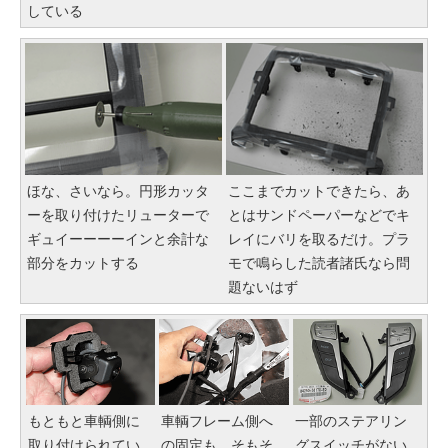
している
ほな、さいなら。円形カッタ
ここまでカットできたら、あ
ーを取り付けたリューターで
とはサンドペーパーなどでキ
ギュイーーーーインと余計な
レイにバリを取るだけ。プラ
部分をカットする
モで鳴らした読者諸氏なら問
題ないはず
もともと車輌側に
車輌フレーム側へ
一部のステアリン
取り付けられてい
の固定も、そもそ
グスイッチがない