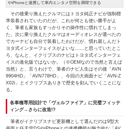
やiPhoneと連携して車内エンタメ空間を満喫できる
その後乗り換えたクルマにはトヨタ純正ナビが強制標
準装着されていたのだが、これが何とも使い勝手がよ
く、筆者も家族もすっかりその操作性に慣れてしまっ
た。次に乗り換えたクルマはオーディオレスが選べたの
でカーナビも自分で装着したわけだが、慣れ親しんだト
ヨタ式インターフェイスがよいな……と思っていたとこ
ろ、なんと、イクリプスのナビはトヨタ式インターフェ
イスの進化版ではないか。（※OEMなので当然と言えば
当然）と、言うわけで、筆者のナビ人生はその後「AVN
9904HD」「AVN778HD」、今回の大画面ナビ「AVN-Z
X02i」とイクリプスありきで歴史を刻んでいくことにな
る。
各車種専用設計で「ヴェルファイア」に完璧フィッテ
ィング→さらに改造!?
筆者がイクリプスナビ更新機として選んだのは9型大
画面と任天堂DSやiPhoneとの連携機能が魅力的な「AV