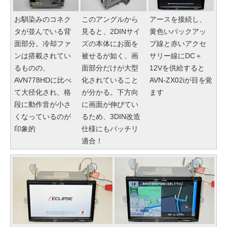
お馴染みのコネク
このアングルから
アースを接続し、
タが並んでいる背
見ると、2DINサイ
黄色いバックアッ
面部分。冷却ファ
ズの本体にお面を
プ線と赤いアクセ
ンは搭載されてい
被せるが如く、画
サリー線にDC＋
るものの、
面部分だけが大型
12Vを供給すると
AVN778HDに比べ
化されていること
AVN-ZX02iが目を覚
て大径化され、格
が分かる。下方向
ます
段に動作音が小さ
に画面が伸びてい
くなっているのが
るため、3DIN改造
印象的
仕様にもバッチリ
適合！