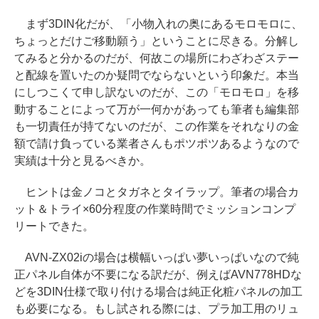
まず3DIN化だが、「小物入れの奥にあるモロモロに、
ちょっとだけご移動願う」ということに尽きる。分解し
てみると分かるのだが、何故この場所にわざわざステー
と配線を置いたのか疑問でならないという印象だ。本当
にしつこくて申し訳ないのだが、この「モロモロ」を移
動することによって万が一何かがあっても筆者も編集部
も一切責任が持てないのだが、この作業をそれなりの金
額で請け負っている業者さんもポツポツあるようなので
実績は十分と見るべきか。
ヒントは金ノコとタガネとタイラップ。筆者の場合カ
ット＆トライ×60分程度の作業時間でミッションコンプ
リートできた。
AVN-ZX02iの場合は横幅いっぱい夢いっぱいなので純
正パネル自体が不要になる訳だが、例えばAVN778HDな
どを3DIN仕様で取り付ける場合は純正化粧パネルの加工
も必要になる。もし試される際には、プラ加工用のリュ