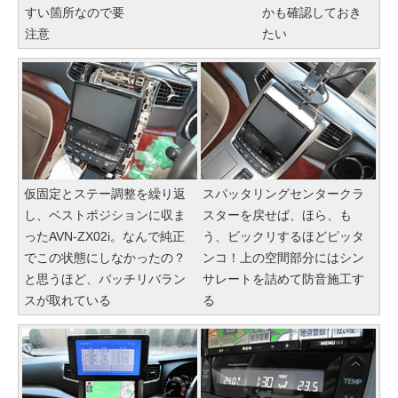
すい箇所なので要
かも確認しておき
注意
たい
仮固定とステー調整を繰り返
スパッタリングセンタークラ
し、ベストポジションに収ま
スターを戻せば、ほら、も
ったAVN-ZX02i。なんで純正
う、ビックリするほどピッタ
でこの状態にしなかったの？
ンコ！上の空間部分にはシン
と思うほど、バッチリバラン
サレートを詰めて防音施工す
スが取れている
る