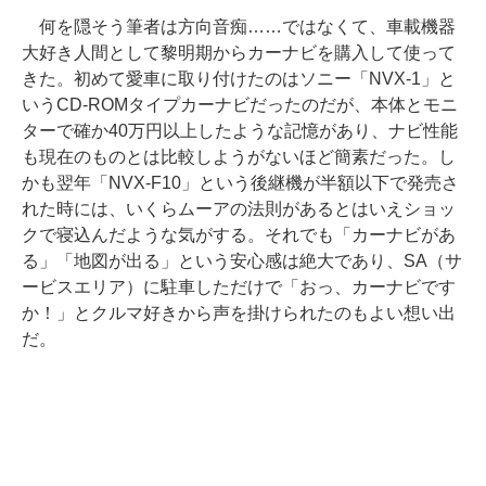
何を隠そう筆者は方向音痴……ではなくて、車載機器
大好き人間として黎明期からカーナビを購入して使って
きた。初めて愛車に取り付けたのはソニー「NVX-1」と
いうCD-ROMタイプカーナビだったのだが、本体とモニ
ターで確か40万円以上したような記憶があり、ナビ性能
も現在のものとは比較しようがないほど簡素だった。し
かも翌年「NVX-F10」という後継機が半額以下で発売さ
れた時には、いくらムーアの法則があるとはいえショッ
クで寝込んだような気がする。それでも「カーナビがあ
る」「地図が出る」という安心感は絶大であり、SA（サ
ービスエリア）に駐車しただけで「おっ、カーナビです
か！」とクルマ好きから声を掛けられたのもよい想い出
だ。